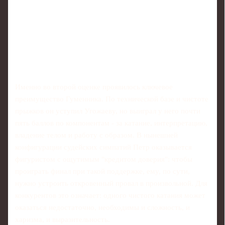
Именно во второй оценке проявилось ключевое
преимущество Гуменника. По технической базе и чистоте
прыжков он уступил Угожаеву, но выиграл у него почти
пять баллов по компонентам - за катание, интерпретацию,
владение телом и работу с образом. В нынешней
конфигурации судейских симпатий Петр оказывается
фигуристом с ощутимым "кредитом доверия": чтобы
проиграть финал при такой поддержке, ему, по сути,
нужно устроить откровенный провал в произвольной. Для
конкурентов это означает: одного чистого катания может
оказаться недостаточно, необходимы и сложность, и
харизма, и выразительность.