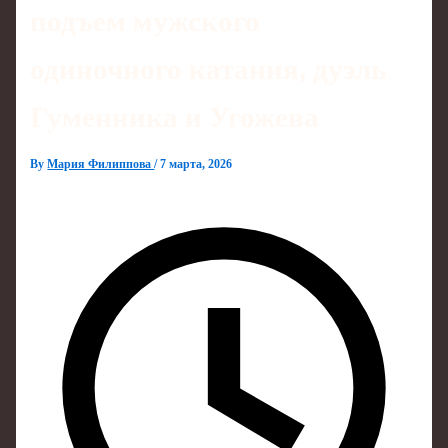
подъем мужского
одиночного катания, дуэль
Гуменника и Угожева
By
Мария Филиппова
/
7 марта, 2026