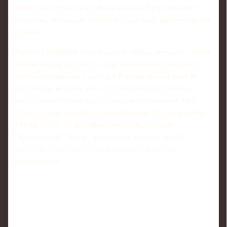
четверным лутцем и тройным акселем Петр справился
уверенно, остальные элементы также были выполнены без
срывов.
Прокат Гуменника стал, пожалуй, самым цельным с точки
зрения образа и подачи. После завершения программы
трибуны поднялись с мест, а к бортику вышли даже те
фигуристы, которые уже откатали свои программы, -
поддержать Петра и поздравить с выступлением. При
этом судьи не закрыли глаза на помарки: итоговая сумма -
103,62 балла - по российским меркам далека от
"космической". Тем не менее этого хватило, чтобы
удержать первую строчку, прежде всего за счет
компонентов.