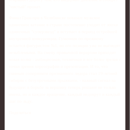
"чистый" прокат.
Финал Гран-при в Челябинске показал: мужское
одиночное катание в стране постепенно уходит от эпохи
одиночных "суперзвезд" и вступает в период острейшей
внутренней конкуренции. Гуменник по-прежнему
остается фигуристом №1, но его позиции уже не выглядят
незыблемыми. На смену привычной иерархии приходит
новая волна - амбициозная, техничная и все более зрелая с
точки зрения хореографии и презентации. И то, что
главным соперником признанного лидера стал 19-летний
сибиряк с безупречными прыжками, - важный сигнал на
будущее: в борьбе за вершину теперь решают не только
имена, но и каждое вращение, каждый недокрут и каждый
шаг по льду.
Поделиться