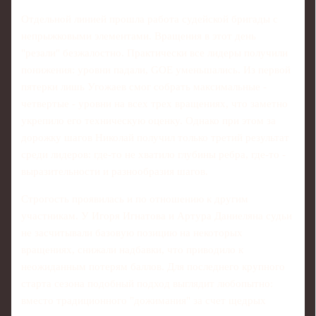
Отдельной линией прошла работа судейской бригады с
непрыжковыми элементами. Вращения в этот день
"резали" безжалостно. Практически все лидеры получили
понижения: уровни падали, GOE уменьшались. Из первой
пятерки лишь Угожаев смог собрать максимальные -
четвертые - уровни на всех трех вращениях, что заметно
укрепило его техническую оценку. Однако при этом за
дорожку шагов Николай получил только третий результат
среди лидеров: где-то не хватило глубины ребра, где-то -
выразительности и разнообразия шагов.
Строгость проявилась и по отношению к другим
участникам. У Игоря Игнатова и Артура Даниеляна судьи
не засчитывали базовую позицию на некоторых
вращениях, снижали надбавки, что приводило к
неожиданным потерям баллов. Для последнего крупного
старта сезона подобный подход выглядит любопытно:
вместо традиционного "дожимания" за счет щедрых