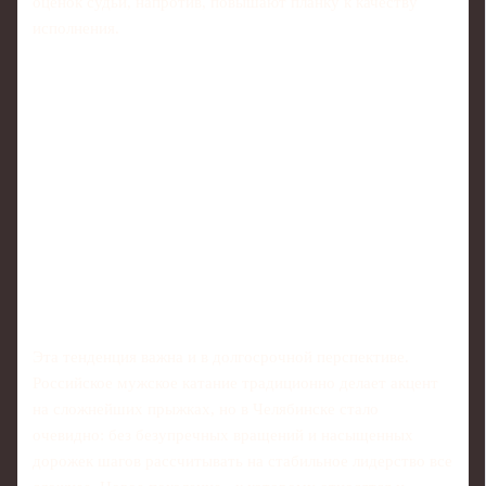
оценок судьи, напротив, повышают планку к качеству
исполнения.
Эта тенденция важна и в долгосрочной перспективе.
Российское мужское катание традиционно делает акцент
на сложнейших прыжках, но в Челябинске стало
очевидно: без безупречных вращений и насыщенных
дорожек шагов рассчитывать на стабильное лидерство все