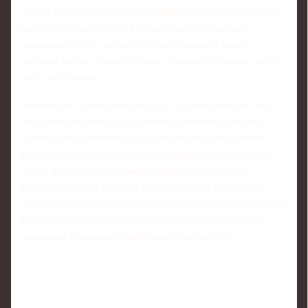
чем на большинстве стартов нынешнего сезона. Угожаев
рискнул по максимуму: в заявке значились каскад
четверной лутц - тройной тулуп, четверной флип и
тройной аксель - один из самых сложных наборов среди
всех участников.
Николай не только выдержал этот ударный контент, но и
достойно оформил все остальные элементы: дорожка
шагов была исполнена с хорошей скоростью и четкой
работой корпуса, вращения получили высокие уровни.
Судьи долго пересчитывали оценки, внимательно
разбирая каждый элемент. В результате за свой прокат
Угожаев набрал 99,53 балла, что позволило ему опередить
всех, кроме Гуменника, и превратило его из крепкого
середняка в реального претендента на победу.