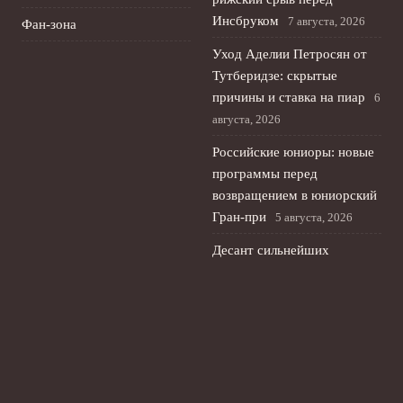
Инсбруком
7 августа, 2026
Фан-зона
Уход Аделии Петросян от
Тутберидзе: скрытые
причины и ставка на пиар
6
августа, 2026
Российские юниоры: новые
программы перед
возвращением в юниорский
Гран-при
5 августа, 2026
Десант сильнейших
фигуристов России в Токио:
возвращение на kinoshita
group cup
4 августа, 2026
© 2026 Планета Мяча
Новости Рубина