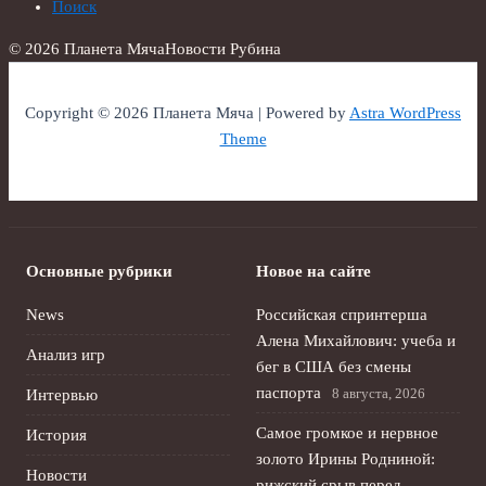
Поиск
© 2026 Планета Мяча
Новости Рубина
Copyright © 2026 Планета Мяча | Powered by
Astra WordPress
Theme
Основные рубрики
Новое на сайте
News
Российская спринтерша
Алена Михайлович: учеба и
Анализ игр
бег в США без смены
паспорта
8 августа, 2026
Интервью
Самое громкое и нервное
История
золото Ирины Родниной:
Новости
рижский срыв перед