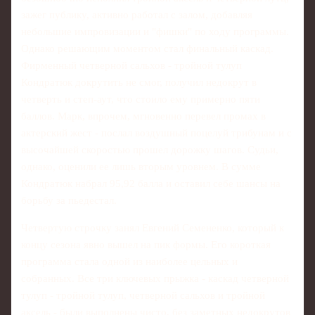
зажег публику, активно работал с залом, добавляя
небольшие импровизации и "фишки" по ходу программы.
Однако решающим моментом стал финальный каскад.
Фирменный четверной сальхов - тройной тулуп
Кондратюк докрутить не смог, получил недокрут в
четверть и степ-аут, что стоило ему примерно пяти
баллов. Марк, впрочем, мгновенно перевел промах в
актерский жест - послал воздушный поцелуй трибунам и с
высочайшей скоростью прошел дорожку шагов. Судьи,
однако, оценили ее лишь вторым уровнем. В сумме
Кондратюк набрал 95,92 балла и оставил себе шансы на
борьбу за пьедестал.
Четвертую строчку занял Евгений Семененко, который к
концу сезона явно вышел на пик формы. Его короткая
программа стала одной из наиболее цельных и
собранных. Все три ключевых прыжка - каскад четверной
тулуп - тройной тулуп, четверной сальхов и тройной
аксель - были выполнены чисто, без заметных недокрутов