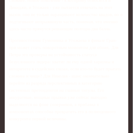
сложнее. Новое поколение - к которому относятся и
Дикиджи, и Угожаев - уже пытается отвечать на этот
вызов: они не только наращивают количество квадов, но и
подтягивают непрыжковую часть, понимая, что именно
здесь часто прячутся решающие полтора-два балла.
Противостояние Гуменника и Угожаева в финале Гран-
при может стать поворотным моментом для обоих. Для
Петра это проверка на устойчивость статуса
безусловного лидера: хватит ли ему одной харизмы и
авторитета в судейских глазах, если кто-то будет прыгать
сложнее и чище? Для Николая - шанс окончательно
перейти из разряда перспективных в категорию
системных претендентов на главные титулы. Его
аккуратные, мощные прыжки уже сейчас выгодно
выделяются на фоне соперников, а прибавка в
компонентах способна превратить его в полноценного
конкурента первой величины.