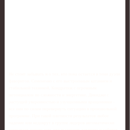
Не стоит забывать и о тех, кто пока остается в тени дуэли
фаворитов. Семененко с его выстроенным катанием и
стабильной техникой, Кондратюк с огромным
потенциалом по сложности и энергетике, Дикиджи с
растущей уверенностью и улучшенными вращениями -
все они по силам перевернуть ситуацию в произвольной
программе. При такой плотности результатов любое
падение или недокрут в группе лидеров автоматически
открывает дорогу тем, кто выдержит давление и соберет