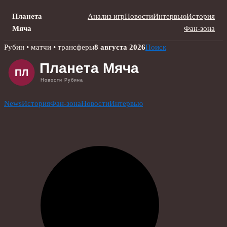
Планета
Анализ игр
Новости
Интервью
История
Мяча
Фан-зона
Skip
Рубин • матчи • трансферы
8 августа 2026
Поиск
to
content
News
История
Фан-зона
Новости
Интервью