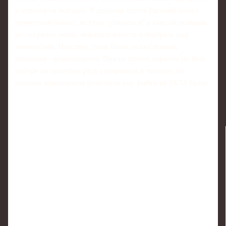
и огрехов на выездах. В дорожке шагов Евгений нашел
грамотный баланс: не стал "убиваться" в каждой позиции,
но сохранил мощь, выразительность и контроль над
элементами. Пластика стала более осмысленной,
движения - выверенными. При не самом дорогом по базе
наборе он проиграл ряду соперников в технике, но
высокие компоненты позволили ему выйти на 98,52 балла.