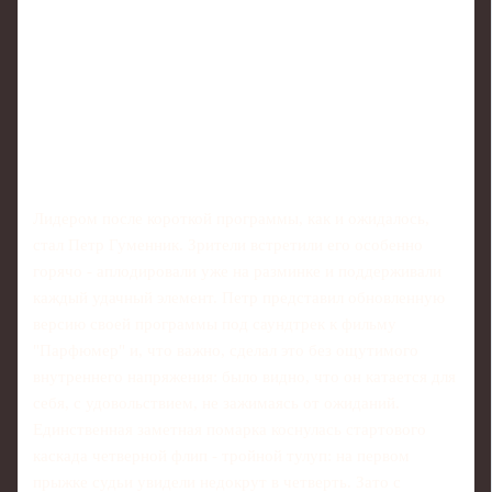
Лидером после короткой программы, как и ожидалось,
стал Петр Гуменник. Зрители встретили его особенно
горячо - аплодировали уже на разминке и поддерживали
каждый удачный элемент. Петр представил обновленную
версию своей программы под саундтрек к фильму
"Парфюмер" и, что важно, сделал это без ощутимого
внутреннего напряжения: было видно, что он катается для
себя, с удовольствием, не зажимаясь от ожиданий.
Единственная заметная помарка коснулась стартового
каскада четверной флип - тройной тулуп: на первом
прыжке судьи увидели недокрут в четверть. Зато с