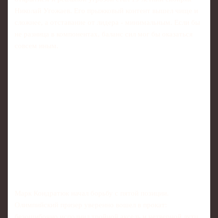
Николай Угожаев. Его прыжковый контент вышел чище и
сложнее, а отставание от лидера - минимальным. Если бы
не разница в компонентах, баланс сил мог бы оказаться
совсем иным.
Марк Кондратюк начал борьбу с пятой позиции.
Олимпийский призер уверенно вошел в прокат:
безошибочно исполнил тройной аксель и четверной лутц,