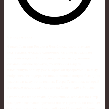
6 минут чтения
Финал Гран-при России в Челябинске окончательно
подтвердил: мужское одиночное катание переживает
мощный подъем. Если у девушек нервы и давление
сломали многие прокаты, то мужчины выдали
плотнейшую борьбу уже в короткой программе. На льду
собрались все лидеры сезона, и главный вопрос был один:
удастся ли кому-то потеснить Петра Гуменника, который
в феврале представлял страну на Олимпиаде в Милане.
Ответ оказался не таким однозначным. Формально Петр
ожидаемо возглавил протокол после короткой, но главным
открытием и реальной угрозой стал 19-летний сибиряк