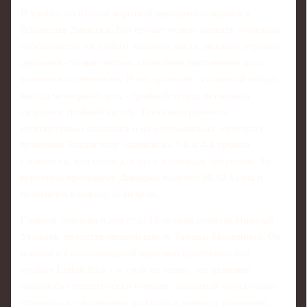
В тройку по итогам короткой программы ворвался
Владислав Дикиджи. Его прокат можно назвать образцом
собранности: ни одного лишнего жеста, никаких нервных
дерганий - только четкое, спокойное выполнение всех
заявленных элементов. В его арсенале - солидный набор:
каскад четверной лутц - тройной тулуп, четверной
сальхов и тройной аксель. Такая аккуратность
положительно сказалась и на непрыжковых элементах:
вращения Владиславу оценили на 3-й и 4-й уровни
сложности, что стало для него значимым прорывом. За
короткую программу Дикиджи получил 98,92 балла и
включился в борьбу за медали.
Главной сенсацией дня стал 19-летний сибиряк Николай
Угожаев, представляющий школу Тамары Москвиной. Он
вернулся к прошлогодней короткой программе под
музыку Linkin Park - и, судя по всему, это решение
оказалось стратегически верным. Знакомый образ помог
справиться с волнением и кататься намного увереннее,