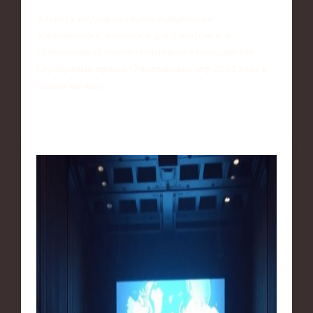
Авербух поддержал идею юридически
обязывающих договоров для спортсменов,
усложняющих смену спортивного гражданства
Серебряный призер Олимпийских игр 2002 года в
танцах на льду,…