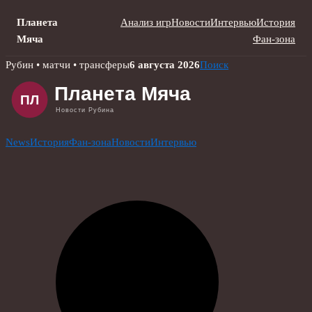
Планета
Анализ игр
Новости
Интервью
История
Мяча
Фан-зона
Skip
Рубин • матчи • трансферы
6 августа 2026
Поиск
to
content
News
История
Фан-зона
Новости
Интервью