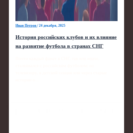
Иван Петров
/
24 декабря, 2025
История российских клубов и их влияние
на развитие футбола в странах СНГ
Почти каждый фанат в СНГ, так или иначе,
сталкивался с российским футболом: по
телевизору, в детской секции или через старые
истории о…