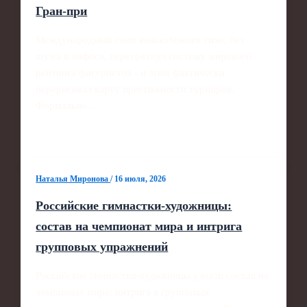
Гран-при
Международный союз конькобежцев тихо, без
шума и пафоса, перетряхнул систему мирового
рейтинга фигуристов - и этим фактически
перерисовал карту престижности турниров.
Формально…
Наталья Миронова
/
16 июля, 2026
Российские гимнастки-художницы:
состав на чемпионат мира и интрига
групповых упражнений
Российские гимнастки-художницы узнали состав на
чемпионат мира: интрига в групповых