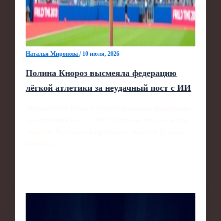
Наталья Миронова
/
10 июля, 2026
Полина Кнороз высмеяла федерацию
лёгкой атлетики за неудачный пост с ИИ
Легкоатлетка Полина Кнороз высмеяла федерацию
за неудачный пост с ИИ: "Я чуть не умерла, когда
увидела" Российская прыгунья с шестом Полина
Кнороз…