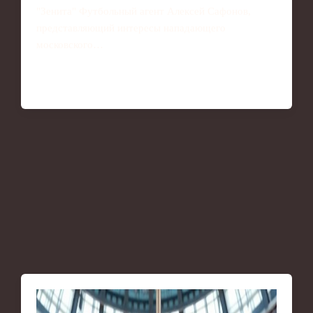
"Зенита" Футбольный агент Алексей Сафонов,
представляющий интересы нападающего
московского…