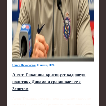
Ольга Николаева
/
11 июля, 2026
Агент Тюкавина критикует кадровую
политику Динамо и сравнивает ее с
Зенитом
Агент Тюкавина поставил под сомнение кадровую
политику "Динамо" и сравнил ее с возможностями