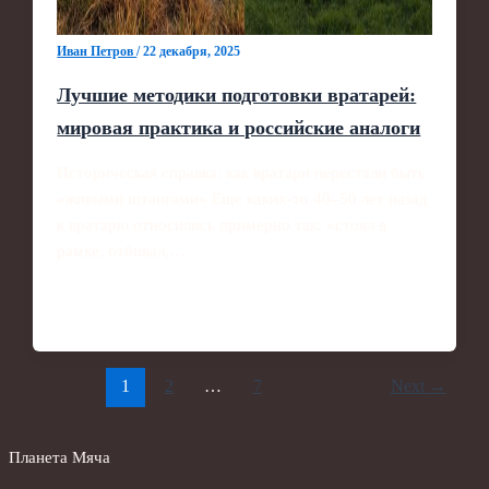
Иван Петров
/
22 декабря, 2025
Лучшие методики подготовки вратарей:
мировая практика и российские аналоги
Историческая справка: как вратари перестали быть
«живыми штангами» Еще каких-то 40–50 лет назад
к вратарю относились примерно так: «стоял в
рамке, отбивал,…
1
2
…
7
Next
→
Планета Мяча