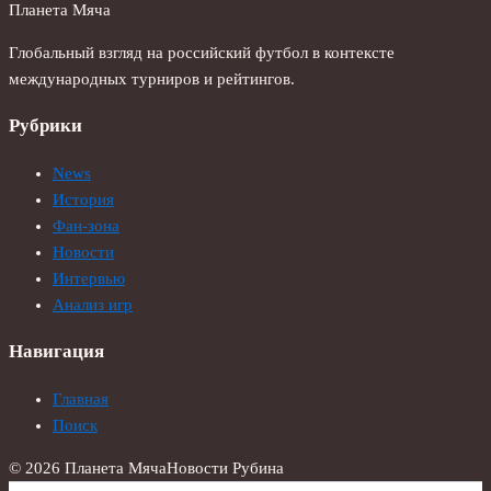
Планета Мяча
Глобальный взгляд на российский футбол в контексте
международных турниров и рейтингов.
Рубрики
News
История
Фан-зона
Новости
Интервью
Анализ игр
Навигация
Главная
Поиск
© 2026 Планета Мяча
Новости Рубина