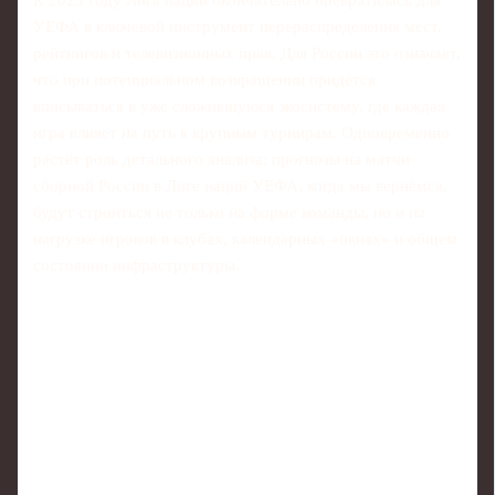
К 2025 году Лига наций окончательно превратилась для
УЕФА в ключевой инструмент перераспределения мест,
рейтингов и телевизионных прав. Для России это означает,
что при потенциальном возвращении придётся
вписываться в уже сложившуюся экосистему, где каждая
игра влияет на путь к крупным турнирам. Одновременно
растёт роль детального анализа: прогнозы на матчи
сборной России в Лиге наций УЕФА, когда мы вернёмся,
будут строиться не только на форме команды, но и на
нагрузке игроков в клубах, календарных «окнах» и общем
состоянии инфраструктуры.