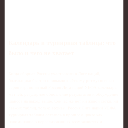
Календарь и турнирная таблица: что
было и чего не хватает
Когда сборная России участвовала в Лиге наций,
болельщики быстро привыкли к чёткому ритму: осенью —
серия игр, понятный Россия Лига наций УЕФА календарь
матчей, регулярное обновление результатов и обсуждение
шансов на выход выше. Сейчас же нет ни живой сетки, ни
свежих таблиц, только архивы. Россия Лига наций УЕФА
турнирная таблица осталась в прошлом цикле как
напоминание о нереализованных возможностях и