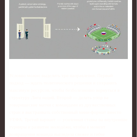
Условно можно выделить три направления. Первый
подход — ждать политического решения и сохранять
максимум ресурсов, чтобы безболезненно вернуться в
структуру Лиги наций. Второй — делать упор на
товарищеские матчи с командами из дружественных
стран и выстраивать собственный мини-формат вместо
УЕФА. Третий вариант — усиленная ставка на внутренние
турниры и развитие молодёжи, чтобы в момент
возвращения команда выглядела свежее и гибче