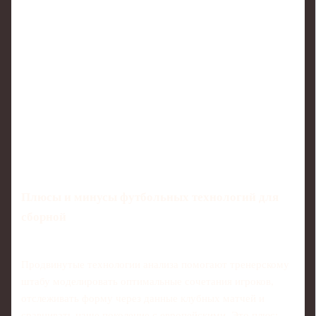
Плюсы и минусы футбольных технологий для
сборной
Продвинутые технологии анализа помогают тренерскому
штабу моделировать оптимальные сочетания игроков,
отслеживать форму через данные клубных матчей и
сравнивать наше поколение с европейскими. Это плюс: