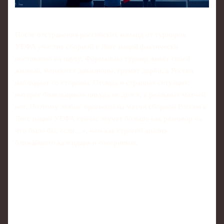
После отстранения российских команд от турниров
УЕФА участие сборной в Лиге наций фактически
поставлено на паузу. Формально турнир живёт своей
жизнью, меняются дивизионы, гремят дерби, а Россия
наблюдает со стороны. Отсюда и странная ситуация:
интерес болельщиков никуда не делся, а реальных матчей
нет. Поэтому любые прогнозы на матчи сборной России в
Лиге наций УЕФА сейчас звучат больше как разговор «а
что было бы, если…», чем как строгий анализ
ближайшего календаря и соперников.