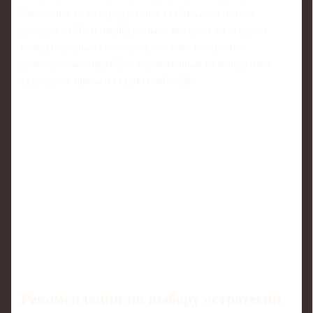
Экономика тоже страдает: нет стабильного потока
доходов от Лиги наций, меньше интереса со стороны
международных спонсоров, сложнее выстроить
долгосрочные партнёрства, завязанные на конкретные
турнирные циклы и стадии плей-офф.
Рекомендации по выбору «стратегии