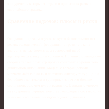
конкурентов, которые застряли в привычных рамках
европейского графика.
Сравнение подходов: плюсы и риски
Ожидание и «режим паузы» кажутся безопасными: нет
резких телодвижений, федерация не тратит силы на
альтернативные форматы, а тренерский штаб
адаптируется к текущим условиям. Но минус очевиден —
сборная теряет опыт игр против соперников уровня топ-
дивизионов Лиги наций. Модель с товарищескими
матчами даёт гибкость и частично имитирует турнир, но
без общего контекста и турнирных задач это больше
серия проверок, чем путь к развитию. Вариант с упором
на внутренние турниры помогает омолодить состав, но не
заменяет настоящего международного давления.