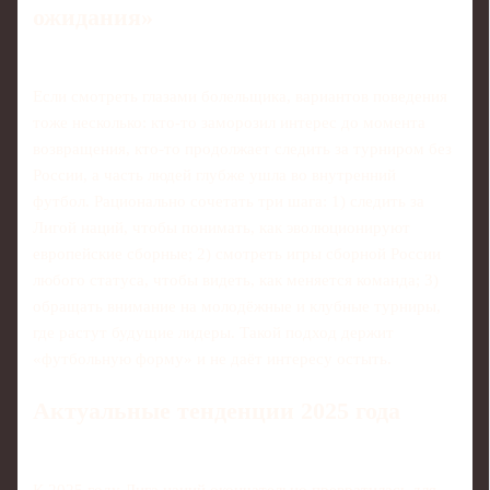
ожидания»
Если смотреть глазами болельщика, вариантов поведения
тоже несколько: кто-то заморозил интерес до момента
возвращения, кто-то продолжает следить за турниром без
России, а часть людей глубже ушла во внутренний
футбол. Рационально сочетать три шага: 1) следить за
Лигой наций, чтобы понимать, как эволюционируют
европейские сборные; 2) смотреть игры сборной России
любого статуса, чтобы видеть, как меняется команда; 3)
обращать внимание на молодёжные и клубные турниры,
где растут будущие лидеры. Такой подход держит
«футбольную форму» и не даёт интересу остыть.
Актуальные тенденции 2025 года