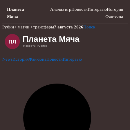
Планета
Анализ игр
Новости
Интервью
История
Мяча
Фан-зона
Skip
Рубин • матчи • трансферы
7 августа 2026
Поиск
to
content
News
История
Фан-зона
Новости
Интервью