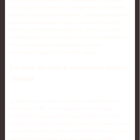
можно заранее готовиться к возвращению в Лигу наций.
Однако у медали есть и оборотная сторона. Без реальных
игр против европейских сборных часть метрик теряет
смысл: одно дело статистика в РПЛ, другое — в матче
условно против Испании. Получается, что инструменты
есть, но калибровать их приходится на менее
конкурентной среде, что искажает картину.
Билеты, фанаты и экономика вокруг
сборной
До паузы продажи билеты на матчи сборной России в
Лиге наций УЕФА были отдельным ритуалом для
болельщиков: планирование выездов, споры о лучших
секторах, обсуждение атмосферы на иностранных аренах.
Сейчас фанат живёт больше воспоминаниями и редкими
товарищескими играми, а не регулярным турниром.