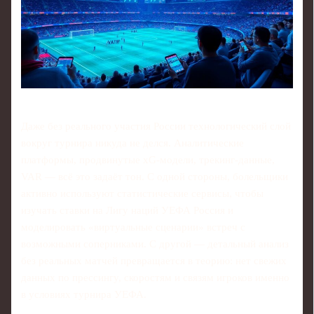
Даже без реального участия России технологический слой
вокруг турнира никуда не делся. Аналитические
платформы, продвинутые xG-модели, трекинг-данные,
VAR — всё это задаёт тон. С одной стороны, болельщики
активно используют статистические сервисы, чтобы
изучать ставки на Лигу наций УЕФА Россия и
моделировать «виртуальные сценарии» встреч с
возможными соперниками. С другой — детальный анализ
без реальных матчей превращается в теорию: нет свежих
данных по прессингу, скоростям и связям игроков именно
в условиях турнира УЕФА.