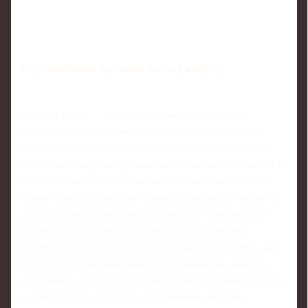
Перспективы: трезвый взгляд вперёд
Главный вызов — не потерять поколение игроков,
которому не хватает именно турниров формата Лиги
наций. Пока остаётся только грамотно комбинировать
доступные спарринги, развивать внутренний чемпионат и
использовать технологии анализа по максимуму, чтобы
плавно перейти к реальной конкуренции, когда откроется
дверь обратно. Если сборная вернётся с обновлённым
составом, выстроенной моделью игры и понятной
системой подготовки, болельщики быстро вспомнят, как
смотреть Россия Лига наций УЕФА календарь матчей,
отслеживать Россия Лига наций УЕФА турнирная таблица
и снова всерьёз обсуждать европейские амбиции.