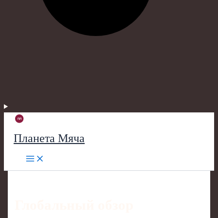
Планета Мяча
Глобальный обзор