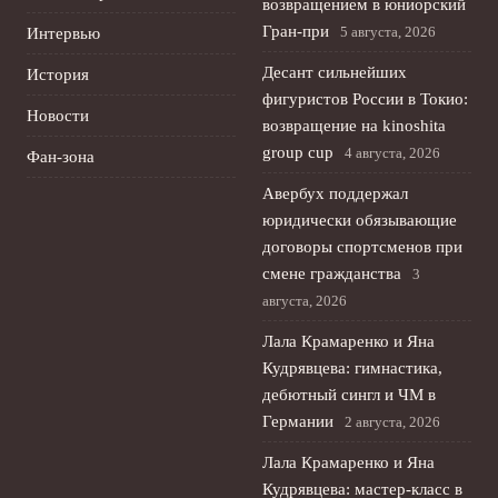
возвращением в юниорский
Гран-при
5 августа, 2026
Интервью
Десант сильнейших
История
фигуристов России в Токио:
Новости
возвращение на kinoshita
group cup
4 августа, 2026
Фан-зона
Авербух поддержал
юридически обязывающие
договоры спортсменов при
смене гражданства
3
августа, 2026
Лала Крамаренко и Яна
Кудрявцева: гимнастика,
дебютный сингл и ЧМ в
Германии
2 августа, 2026
Лала Крамаренко и Яна
Кудрявцева: мастер-класс в