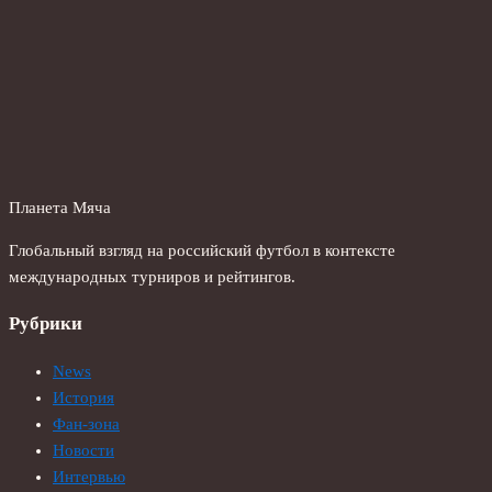
Планета Мяча
Глобальный взгляд на российский футбол в контексте
международных турниров и рейтингов.
Рубрики
News
История
Фан-зона
Новости
Интервью