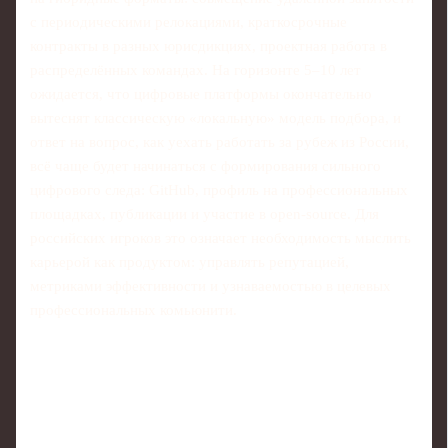
с периодическими релокациями, краткосрочные
контракты в разных юрисдикциях, проектная работа в
распределённых командах. На горизонте 5–10 лет
ожидается, что цифровые платформы окончательно
вытеснят классическую «локальную» модель подбора, и
ответ на вопрос, как уехать работать за рубеж из России,
всё чаще будет начинаться с формирования сильного
цифрового следа: GitHub, профиль на профессиональных
площадках, публикации и участие в open‑source. Для
российских игроков это означает необходимость мыслить
карьерой как продуктом: управлять репутацией,
метриками эффективности и узнаваемостью в целевых
профессиональных комьюнити.