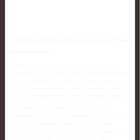
Частые ошибки новичков на мировом
рынке труда
Новички, выходящие на международную арену, часто
воспринимают глобальный рынок как масштабированную
версию локального, что приводит к типовым просчётам.
Ниже — ключевые ошибки, которые системно снижают
шансы на успешную интеграцию и устойчивую карьеру.
1. Игнорирование языковой компоненты. Базовый
английский «для чтения документации» недостаточен. Без
навыка аргументировать, спорить и презентовать
результаты на английском специалист быстро упирается в
«стеклянный потолок» по уровню задач и ставок.