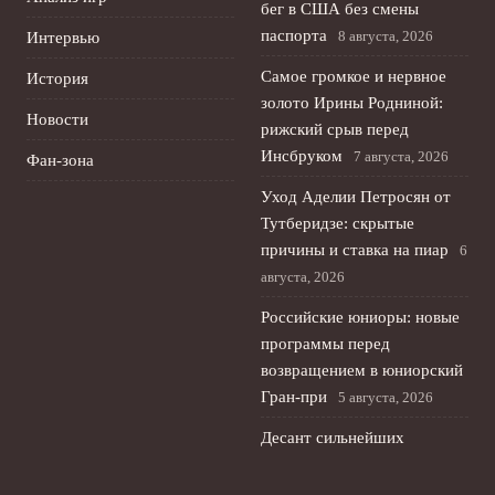
бег в США без смены
паспорта
8 августа, 2026
Интервью
Самое громкое и нервное
История
золото Ирины Родниной:
Новости
рижский срыв перед
Инсбруком
7 августа, 2026
Фан-зона
Уход Аделии Петросян от
Тутберидзе: скрытые
причины и ставка на пиар
6
августа, 2026
Российские юниоры: новые
программы перед
возвращением в юниорский
Гран-при
5 августа, 2026
Десант сильнейших
фигуристов России в Токио:
возвращение на kinoshita