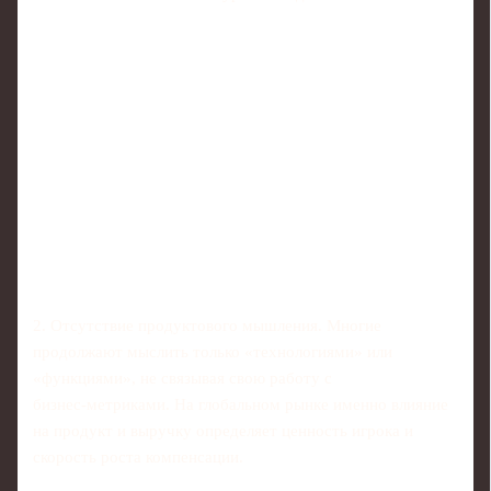
2. Отсутствие продуктового мышления. Многие
продолжают мыслить только «технологиями» или
«функциями», не связывая свою работу с
бизнес‑метриками. На глобальном рынке именно влияние
на продукт и выручку определяет ценность игрока и
скорость роста компенсации.