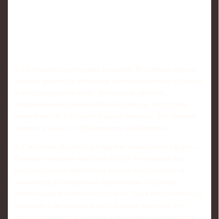
5. Недооценка культурных различий. Российские игроки
нередко переносят локальные коммуникативные паттерны
в международную среду: чрезмерная прямота,
игнорирование правил feedback‑культуры, отсутствие
вовлечённости в life‑work balance команды. Это снижает
доверие и делает сотрудничество конфликтным.
6. Стратегия «броситься в первую попавшуюся оферту».
Стремясь поскорее выйти на работу за границей для
россиян, многие принимают первые предложения, не
анализируя долгосрочные перспективы, структуру
компенсации и возможности роста. Такая импульсивность
приводит к выгоранию и частой смене проектов, что
плохо отражается на резюме и подрывает устойчивость