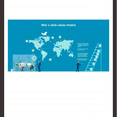
трансформацию компетенций
Участие российских специалистов в глобальных цепочках
добавленной стоимости усиливает конкуренцию за
таланты внутри страны. Для отечественных компаний это
означает необходимость пересматривать HR‑стратегии:
повышать прозрачность карьерных треков, внедрять