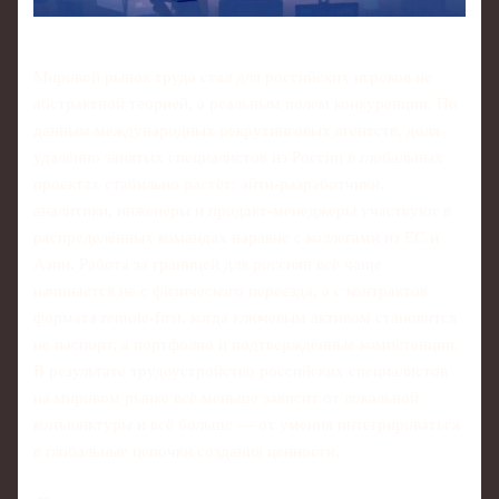
Мировой рынок труда стал для российских игроков не
абстрактной теорией, а реальным полем конкуренции. По
данным международных рекрутинговых агентств, доля
удалённо занятых специалистов из России в глобальных
проектах стабильно растёт: айти‑разработчики,
аналитики, инженеры и продакт‑менеджеры участвуют в
распределённых командах наравне с коллегами из ЕС и
Азии. Работа за границей для россиян всё чаще
начинается не с физического переезда, а с контрактов
формата remote‑first, когда ключевым активом становится
не паспорт, а портфолио и подтверждённые компетенции.
В результате трудоустройство российских специалистов
на мировом рынке всё меньше зависит от локальной
конъюнктуры и всё больше — от умения интегрироваться
в глобальные цепочки создания ценности.