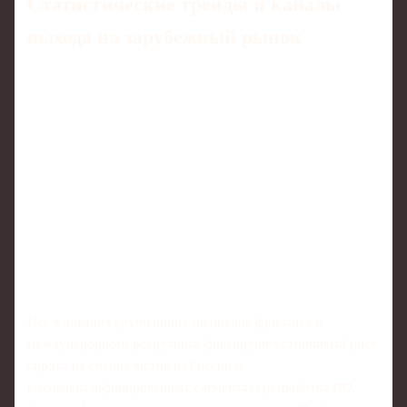
Статистические тренды и каналы
выхода на зарубежный рынок
Исследования крупнейших площадок фриланса и
международного рекрутинга фиксируют устойчивый рост
спроса на специалистов из России в
высококвалифицированных сегментах: разработка ПО,