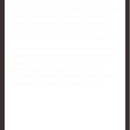
3. Слабое персональное брендинг‑позиционирование.
Кандидаты недооценивают силу цифрового следа: пустой
GitHub, хаотичный LinkedIn, отсутствие кейсов и
публичных выступлений. В результате трудоустройство
российских специалистов на мировом рынке сильно
осложняется — рекрутеру просто не за что «зацепиться».
4. Непонимание юридических и налоговых последствий.
Новички подписывают оферы и контракты, не разбираясь
в режимах налогообложения, правилах работы с IP и
конфиденциальной информацией. В долгосрочной
перспективе это чревато блокировками счетов, штрафами
и невозможностью легально подтвердить доход.