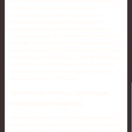
финтех, data science, креативные индустрии. Наиболее
активно растут кросс‑региональные проекты с
англоязычной коммуникацией, где вакансии для
русскоговорящих за границей подразумевают не
упрощённый режим, а полноценную конкуренцию с
глобальными кадрами. При этом формально «российский»
специалист всё чаще оформляется как международный
контрагент: самозанятый, ИП с иностранным счётом или
сотрудник через EOR‑провайдера. Такая трансформация
каналов занятости меняет и повестку: важно не только
найти проект, но и юридически корректно оформить
договорённости, налоги и IP‑права.
Прогнозы развития и траектории
международной карьеры
Аналитики сходятся в том, что международная карьера
для российских специалистов будет всё сильнее опираться
на гибридные форматы: совмещение удалённой занятости