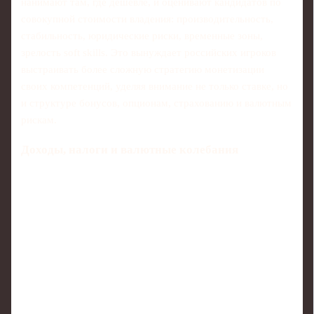
нанимают там, где дешевле, и оценивают кандидатов по
совокупной стоимости владения: производительность,
стабильность, юридические риски, временные зоны,
зрелость soft skills. Это вынуждает российских игроков
выстраивать более сложную стратегию монетизации
своих компетенций, уделяя внимание не только ставке, но
и структуре бонусов, опционам, страхованию и валютным
рискам.
Доходы, налоги и валютные колебания