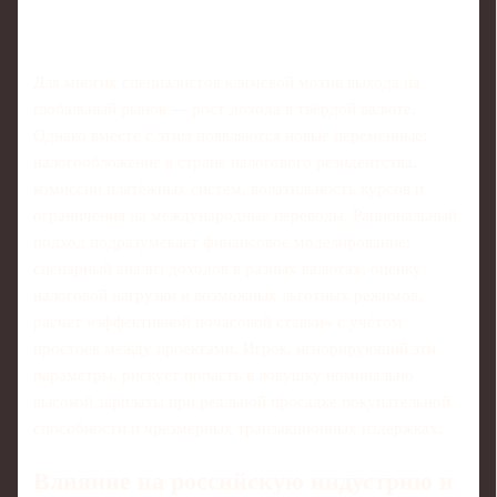
Для многих специалистов ключевой мотив выхода на
глобальный рынок — рост дохода в твёрдой валюте.
Однако вместе с этим появляются новые переменные:
налогообложение в стране налогового резидентства,
комиссии платёжных систем, волатильность курсов и
ограничения на международные переводы. Рациональный
подход подразумевает финансовое моделирование:
сценарный анализ доходов в разных валютах, оценку
налоговой нагрузки и возможных льготных режимов,
расчёт «эффективной почасовой ставки» с учётом
простоев между проектами. Игрок, игнорирующий эти
параметры, рискует попасть в ловушку номинально
высокой зарплаты при реальной просадке покупательной
способности и чрезмерных транзакционных издержках.
Влияние на российскую индустрию и