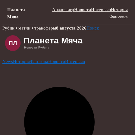
Планета
Анализ игр
Новости
Интервью
История
Мяча
Фан-зона
Skip
Рубин • матчи • трансферы
8 августа 2026
Поиск
to
content
News
История
Фан-зона
Новости
Интервью