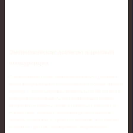
Экономические аспекты и ценовая
конкуренция
С экономической точки зрения включённость россиян в
международный рынок труда формирует особый ценовой
коридор. С одной стороны, специалисты из РФ остаются
конкурентоспособными за счёт сравнительно низкой
внутренней стоимости жизни и готовности работать по
ставкам ниже западных, сохраняя при этом высокий
уровень экспертизы. С другой — компании постепенно
отходят от простой «арбитражной» модели, когда