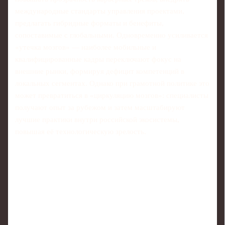
международные стандарты управления проектами,
предлагать гибридные форматы и бенефиты,
сопоставимые с глобальными. Одновременно усиливается
«утечка мозгов» — наиболее мобильные и
квалифицированные кадры переключают фокус на
внешние рынки, формируя дефицит компетенций в
локальных сегментах. Однако при грамотной политике это
может превратиться в «циркуляцию мозгов»: специалисты
получают опыт за рубежом и затем масштабируют
лучшие практики внутри российской экосистемы,
повышая её технологическую зрелость.