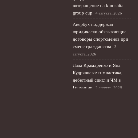
возвращение на kinoshita
group cup
4 августа, 2026
Авербух поддержал
юридически обязывающие
договоры спортсменов при
смене гражданства
3
августа, 2026
Лала Крамаренко и Яна
Кудрявцева: гимнастика,
дебютный сингл и ЧМ в
Германии
2 августа, 2026
© 2026 Планета Мяча
Новости Рубина