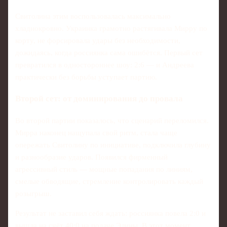
Свитолина этим воспользовалась максимально
хладнокровно. Украинка грамотно растягивала Мирру по
корту, не форсировала удары без необходимости,
дожидаясь, когда россиянка сама ошибётся. Первый сет
превратился в одностороннее шоу: 2:6 — и Андреева
практически без борьбы уступает партию.
Второй сет: от доминирования до провала
Во второй партии показалось, что сценарий переломился.
Мирра наконец нащупала свой ритм, стала чаще
опережать Свитолину по инициативе, подключила глубину
и разнообразие ударов. Появился фирменный
агрессивный стиль — мощные попадания по линиям,
смелые обводящие, стремление контролировать каждый
розыгрыш.
Результат не заставил себя ждать: россиянка повела 2:0 и
вышла на счёт 40:0 на подаче Элины. В этот момент