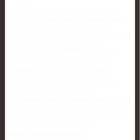
Несмотря на болезненное поражение, Мирра Андреева
остаётся, по сути, лицом нового поколения российского
тенниса. В свои 18 лет она уже трижды выходила во
вторую неделю «Шлема», играла против топ-соперниц, не
раз демонстрировала взрослый, зрелый теннис.
Поражение от опытной Свитолиной — это шаг назад в
конкретный день, но не приговор для всей карьеры.
Психологически такие матчи зачастую становятся
поворотными. Либо теннисистка зацикливается на
неудаче и начинает бояться ключевых моментов, либо,
наоборот, извлекает урок и учится держать
концентрацию, не сыпаться в решающие минуты. От того,
как её команда выстроит работу в ближайшие месяцы, во
многом будет зависеть, сумеет ли Мирра превратить этот
проигрыш в фундамент дальнейшего роста.
Что не сработало в игре Мирры