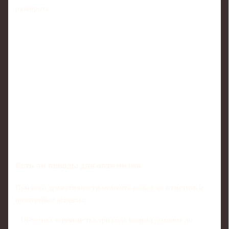
разворота.
Есть ли поводы для оптимизма
При всей драматичности момента нельзя не отметить и
позитивные аспекты:
- 18-летняя теннисистка три года подряд доходит до