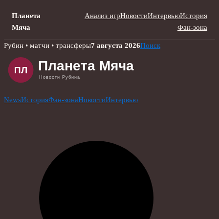
Планета
Анализ игр
Новости
Интервью
История
Мяча
Фан-зона
Skip
Рубин • матчи • трансферы
7 августа 2026
Поиск
to
content
News
История
Фан-зона
Новости
Интервью