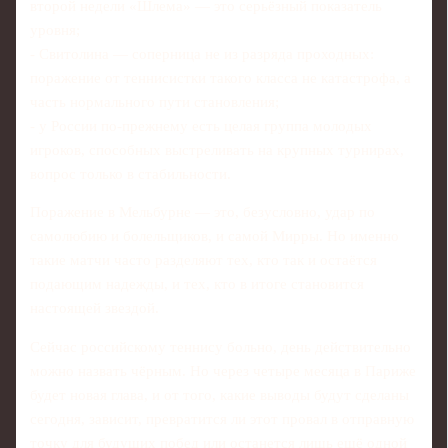
второй недели «Шлема» — это серьёзный показатель
уровня;
- Свитолина — соперница не из разряда проходных:
поражение от теннисистки такого класса не катастрофа, а
часть нормального пути становления;
- у России по-прежнему есть целая группа молодых
игроков, способных выстреливать на крупных турнирах,
вопрос только в стабильности.
Поражение в Мельбурне — это, безусловно, удар по
самолюбию и болельщиков, и самой Мирры. Но именно
такие матчи часто разделяют тех, кто так и остаётся
подающим надежды, и тех, кто в итоге становится
настоящей звездой.
Сейчас российскому теннису больно, день действительно
можно назвать чёрным. Но через четыре месяца в Париже
будет новая глава, и от того, какие выводы будут сделаны
сегодня, зависит, превратится ли этот провал в отправную
точку для будущих побед или останется лишь ещё одной