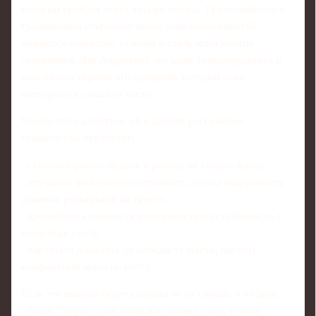
который пройдёт через четыре месяца. Грунтовый сезон
традиционно открывает новое окно возможностей:
меняются покрытия, условия и стиль игры многих
соперников. Для Андреевой это шанс перезагрузиться и
попытаться переписать сценарий, который пока
повторяется слишком часто.
Чтобы этого добиться, ей и другим российским
теннисистам предстоит:
- стабилизировать подачу и работу на вторых мячах;
- улучшить физическую готовность, чтобы выдерживать
длинные розыгрыши на грунте;
- проработать именно психологическую устойчивость в
концовках сетов;
- научиться доводить до победы те матчи, где есть
комфортный задел по счёту.
Если эти выводы будут сделаны не на словах, а на деле,
«Ролан Гаррос» действительно может стать точкой