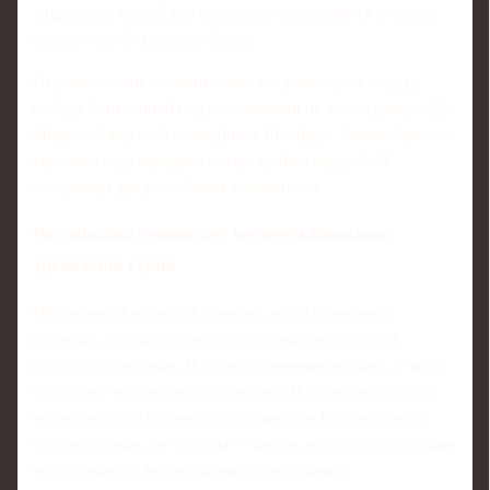
Андреева в третий раз подряд останавливается в одном
шаге от топ-8 Australian Open.
Отдельно стоит отметить, что это уже вторая подряд
победа Свитолиной над россиянками на этом турнире. До
Мирры её жертвой стала Диана Шнайдер. Таким образом,
украинка подтверждает статус крайне неудобной
соперницы для российских теннисисток.
Российский теннис без четвертьфиналов:
тревожная серия
Поражение Андреевой означает, что в одиночных
разрядах Australian Open-2026 больше не осталось
российских игроков. И это не единичная неудача, а часть
куда более неприятной статистики. В последних девяти
матчах на этом турнире представители России сумели
одержать лишь две победы — цифра, не соответствующая
ни потенциалу, ни ожиданиям болельщиков.