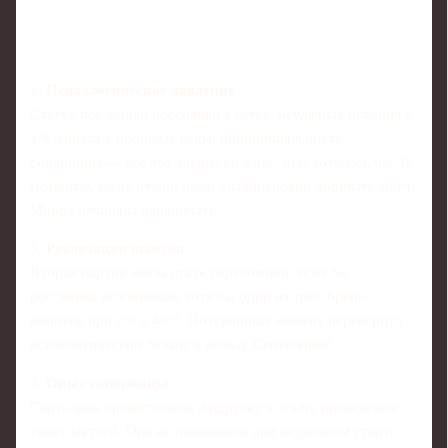
2.
Психологическое давление
Статус последней россиянки в сетке, неудачная история с
1/8 финала в прошлые годы, принципиальность
соперницы — всё это давило сильнее, чем хотелось бы. В
моменты, когда нужно было хладнокровно добивать матч,
Мирра начинала нервничать.
3.
Реализация шансов
Вторая партия могла стать переломной, если бы
россиянка реализовала хотя бы один из трёх брейк-
пойнтов при 2:0 и 40:0. Потерянный момент перевернул
психологический баланс в пользу Свитолиной.
4.
Опыт соперницы
Свитолина превосходила Андрееву в опыте проведения
таких матчей. Она не паниковала при неудачном старте,