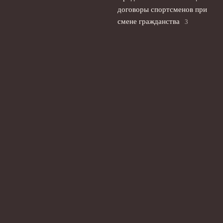
договоры спортсменов при
смене гражданства
3
августа, 2026
© 2026 Планета Мяча
Новости Рубина
News
Анализ игр
Интервью
История
Новости
Фан-зона