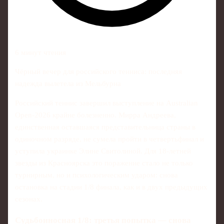
6 минут чтения
Чёрный вечер для российского тенниса: последняя
надежда вылетела из Мельбурна
Российский теннис завершил выступление на Australian
Open-2026 крайне болезненно. Мирра Андреева,
единственная оставшаяся представительница страны в
одиночном разряде, не сумела пройти в четвертьфинал и
уступила украинке Элине Свитолиной. Для 18-летней
звезды из Красноярска это поражение стало не только
турнирным, но и психологическим ударом: снова
остановка на стадии 1/8 финала, как и в двух предыдущих
сезонах.
Судьбоинoсная 1/8: третья попытка — снова