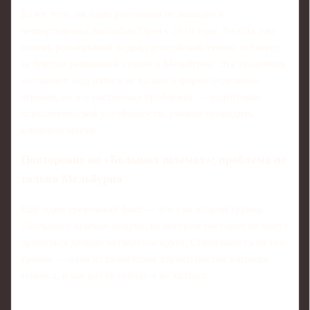
Более того, ни один россиянин не выходил в
четвертьфинал Australian Open с 2018 года. То есть уже
восемь розыгрышей подряд российский теннис остаётся
за бортом решающей стадии в Мельбурне. Эта тенденция
заставляет задуматься не только о форме отдельных
игроков, но и о системных проблемах — подготовке,
психологической устойчивости, умении проводить
ключевые матчи.
Повторение на «Больших шлемах»: проблема не
только Мельбурна
Ещё один тревожный факт — это уже второй турнир
«Большого шлема» подряд, на котором россияне не могут
пробиться дальше четвёртого круга. Стабильность на топ-
уровне — одна из важнейших характеристик элитного
тенниса, и как раз её сейчас и не хватает.