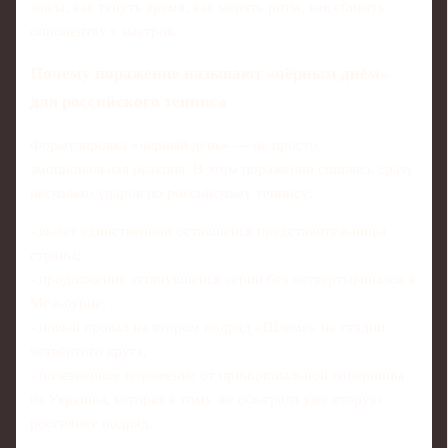
знала, как тянуть время, как менять ритм, как сбивать
оппонентку с настроя.
Почему поражение называют «чёрным днём»
для российского тенниса
Формулировка «чёрный день» — не просто
эмоциональная реакция. В этом поражении сошлись сразу
несколько ударов по российскому теннису:
- вылет единственной оставшейся представительницы
страны;
- продолжение затянувшейся серии без четвертьфиналов в
Мельбурне;
- новый провал на втором подряд «Шлеме» на стадии
четвёртого круга;
- болезненное поражение от принципиальной соперницы
из Украины, которая к тому же обыграла уже вторую
россиянку подряд.