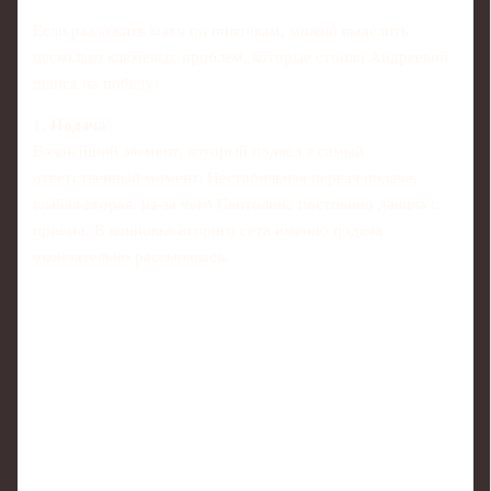
Если разложить матч по полочкам, можно выделить
несколько ключевых проблем, которые стоили Андреевой
шанса на победу:
1.
Подача
Важнейший элемент, который подвёл в самый
ответственный момент. Нестабильная первая подача,
слабая вторая, из-за чего Свитолина постоянно давила с
приёма. В концовке второго сета именно подача
окончательно рассыпалась.