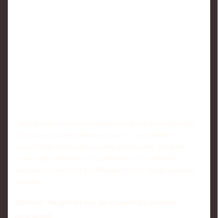
Сами по себе отдельные яркие матчи или сенсационные
победы не решают главную задачу — регулярное
присутствие в поздних стадиях мэйджоров. Без этого
сложно рассчитывать на серьёзный рост рейтинга,
уверенность в себе и устойчивый статус среди мировых
лидеров.
Почему Андреева всё же остаётся главной
надеждой