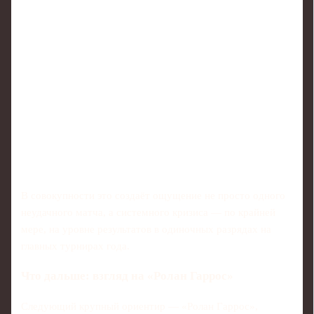
В совокупности это создаёт ощущение не просто одного
неудачного матча, а системного кризиса — по крайней
мере, на уровне результатов в одиночных разрядах на
главных турнирах года.
Что дальше: взгляд на «Ролан Гаррос»
Следующий крупный ориентир — «Ролан Гаррос»,