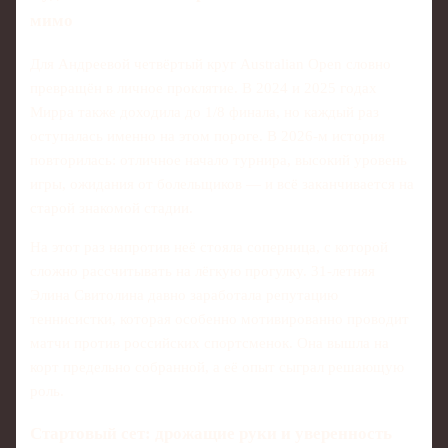
мимо
Для Андреевой четвёртый круг Australian Open словно
превращён в личное проклятие. В 2024 и 2025 годах
Мирра также доходила до 1/8 финала, но каждый раз
оступалась именно на этом пороге. В 2026-м история
повторилась: отличное начало турнира, высокий уровень
игры, ожидания от болельщиков — и всё заканчивается на
старой знакомой стадии.
На этот раз напротив неё стояла соперница, с которой
сложно рассчитывать на лёгкую прогулку. 31-летняя
Элина Свитолина давно заработала репутацию
теннисистки, которая особенно мотивированно проводит
матчи против российских спортсменок. Она вышла на
корт предельно собранной, а её опыт сыграл решающую
роль.
Стартовый сет: дрожащие руки и уверенность