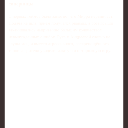
соперницы
С первых геймов было заметно, что Мирра нервничает.
Подача не шла, приём получался рваным, а розыгрыши
заканчивались непривычно большим количеством
невынужденных ошибок. Рука у Андреевой словно не
слушалась, и вместо агрессивного, раскрепощённого
тенниса зрители увидели зажатую и осторожную игру.