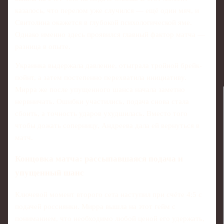
казалось, что перелом уже случился — ещё один мяч, и
Свитолина окажется в глубокой психологической яме.
Однако именно здесь проявился главный фактор матча —
разница в опыте.
Украинка выдержала давление, отыграла тройной брейк-
пойнт, а затем постепенно перехватила инициативу.
Мирра же после упущенного шанса начала заметно
нервничать. Ошибки участились, подача снова стала
сбоить, а точность ударов ухудшилась. Вместо того
чтобы дожать соперницу, Андреева дала ей вернуться в
матч.
Концовка матча: рассыпавшаяся подача и
упущенный шанс
Ключевой момент второго сета наступил при счёте 4:5 с
подачей россиянки. Мирра вышла на этот гейм с
пониманием, что необходимо любой ценой его удержать,