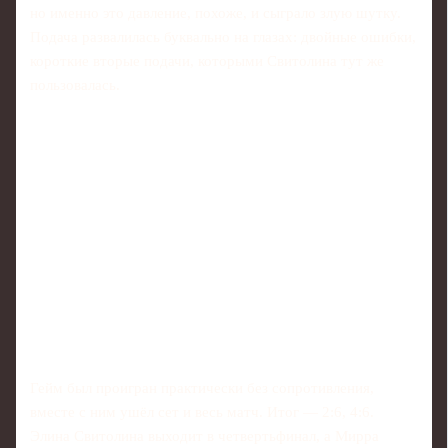
но именно это давление, похоже, и сыграло злую шутку.
Подача развалилась буквально на глазах: двойные ошибки,
короткие вторые подачи, которыми Свитолина тут же
пользовалась.
Гейм был проигран практически без сопротивления,
вместе с ним ушёл сет и весь матч. Итог — 2:6, 4:6.
Элина Свитолина выходит в четвертьфинал, а Мирра