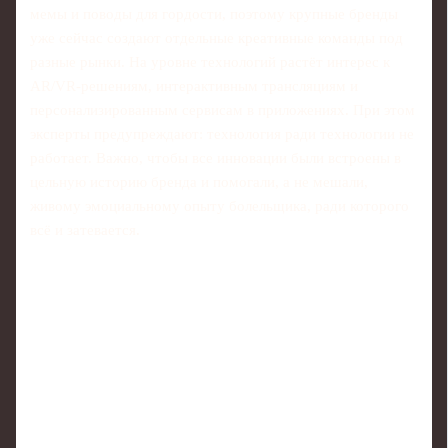
мемы и поводы для гордости, поэтому крупные бренды
уже сейчас создают отдельные креативные команды под
разные рынки. На уровне технологий растёт интерес к
AR/VR-решениям, интерактивным трансляциям и
персонализированным сервисам в приложениях. При этом
эксперты предупреждают: технология ради технологии не
работает. Важно, чтобы все инновации были встроены в
цельную историю бренда и помогали, а не мешали,
живому эмоциальному опыту болельщика, ради которого
всё и затевается.