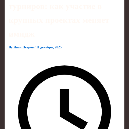
турниров: как участие в
крупных проектах меняет
имидж
By
Иван Петров
/
11 декабря, 2025