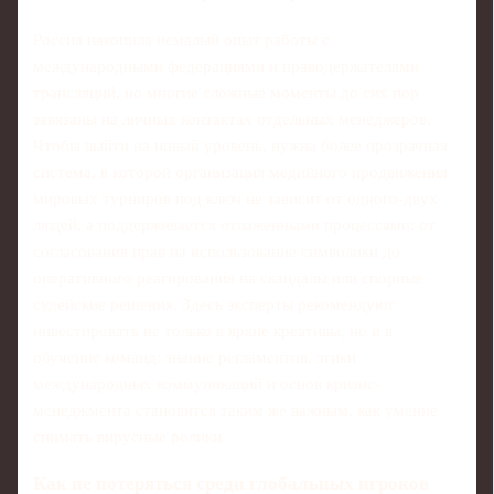
Россия накопила немалый опыт работы с
международными федерациями и праводержателями
трансляций, но многие сложные моменты до сих пор
завязаны на личных контактах отдельных менеджеров.
Чтобы выйти на новый уровень, нужна более прозрачная
система, в которой организация медийного продвижения
мировых турниров под ключ не зависит от одного-двух
людей, а поддерживается отлаженными процессами: от
согласования прав на использование символики до
оперативного реагирования на скандалы или спорные
судейские решения. Здесь эксперты рекомендуют
инвестировать не только в яркие креативы, но и в
обучение команд: знание регламентов, этики
международных коммуникаций и основ кризис-
менеджмента становится таким же важным, как умение
снимать вирусные ролики.
Как не потеряться среди глобальных игроков