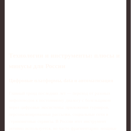
Технологии и инструменты: плюсы и
минусы для России
Цифровые платформы, data и автоматизация
Главный тренд последних лет — переход от разовых
инфоповодов к постоянному диалогу с болельщиком
через цифровые экосистемы: приложения турниров,
персонализированные рассылки, социальные сети и
стриминговые сервисы. В России этот инструмент
активно используется, но часто фрагментарно: мощные