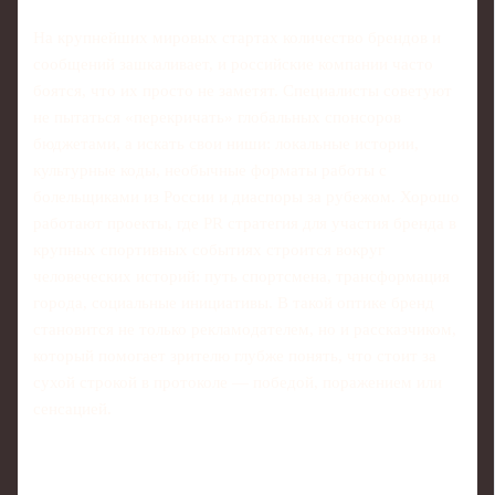
На крупнейших мировых стартах количество брендов и
сообщений зашкаливает, и российские компании часто
боятся, что их просто не заметят. Специалисты советуют
не пытаться «перекричать» глобальных спонсоров
бюджетами, а искать свои ниши: локальные истории,
культурные коды, необычные форматы работы с
болельщиками из России и диаспоры за рубежом. Хорошо
работают проекты, где PR стратегия для участия бренда в
крупных спортивных событиях строится вокруг
человеческих историй: путь спортсмена, трансформация
города, социальные инициативы. В такой оптике бренд
становится не только рекламодателем, но и рассказчиком,
который помогает зрителю глубже понять, что стоит за
сухой строкой в протоколе — победой, поражением или
сенсацией.