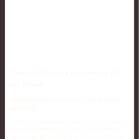
Тренды 2025 года в спортивном PR
для России
Социальная повестка, ESG и новые форматы
партнёрств
К 2025 году эксперты прогнозируют усиление запроса на
смысл в спортивном PR. Одного красивого ролика уже
недостаточно: зрители хотят видеть, как участие бренда