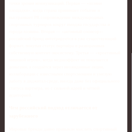
точки зрения коммуникаций. Первая — «хозяин
площадки», когда страна принимает событие и
выстраивает PR сопровождение международных
спортивных турниров вокруг имиджа государства и
города-хозяина. Вторая — «активный спонсор»:
российский бренд интегрируется в уже существующий
формат, покупая статус партнёра и разворачивая
собственную контент-экосистему. Третья — «креативный
нишевой игрок», когда медиаэффект не покупается
деньгами, а создаётся через неожиданные акции,
коллаборации с известными спортсменами и умелую
работу в диджитал-среде, иногда даже без официального
статуса партнёра, но с сильной идеей и чёткой
аудиторией.
Чем российский подход отличается от
зарубежного
Мировые бренды давно привыкли мыслить спортивный