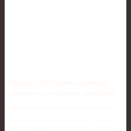
Подходы к PR мировых турниров:
сравнение и российская специфика
Три модели работы с крупными событиями
Если упростить картину, можно выделить три базовые
модели участия России в международных турнирах с