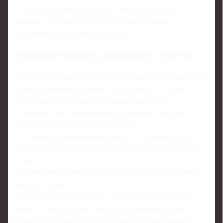
— это не логотип на баннере, а постоянная работа
команды до, во время и после события, включая
подготовку к возможным кризисам.
Пошаговый подход к эффективному участию
Многие российские консультанты предлагают смотреть на
участие в мировых турнирах как на проект с чёткой
методологией. Условно это можно описать так:
1) Диагностика: анализ целевой аудитории, имиджа
бренда и релевантных видов спорта.
2) Стратегия: формулировка идей, KPI и границ риска.
3) Креатив и продакшн: сценарии, контент, визуальный
стиль.
4) Реализация на площадке и в диджитал: от активаций до
работы с медиа.
5) Посткампания: измерение результатов и доработка
гипотез. Такой подход позволяет не раствориться в
масштабе турнира и удержать фокус на собственных