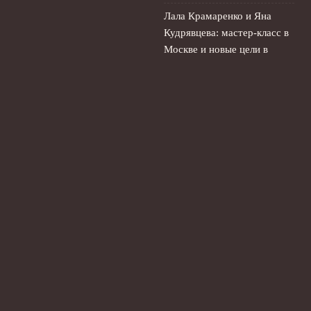
Лала Крамаренко и Яна
Кудрявцева: мастер-класс в
Москве и новые цели в
гимнастике
1 августа, 2026
© 2026 Планета Мяча
Новости Рубина
News
Анализ игр
Интервью
История
Новости
Фан-зона