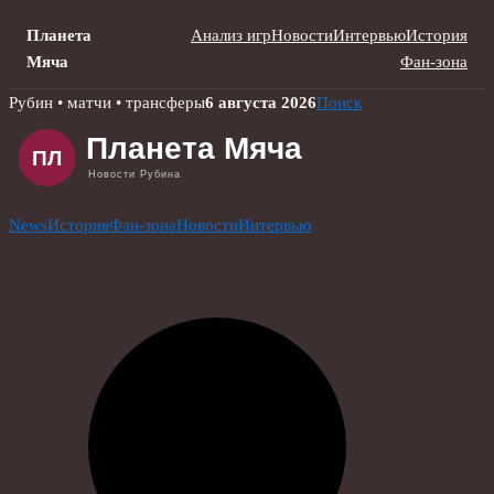
Планета
Анализ игр
Новости
Интервью
История
Мяча
Фан-зона
Skip
Рубин • матчи • трансферы
6 августа 2026
Поиск
to
content
News
История
Фан-зона
Новости
Интервью