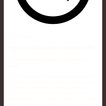
6 минут чтения
Россия в глобальном спортивном PR
От «делать как на Западе» к собственному
стилю
Российский спортивный пиар прошёл длинный путь от
простого копирования западных шаблонов к попыткам
выстроить собственный, более гибкий подход. Если
раньше главным ориентиром были Олимпиада и
чемпионаты мира, где мы старались просто «не выпадать
из общего стандарта», то сейчас всё больше брендов и