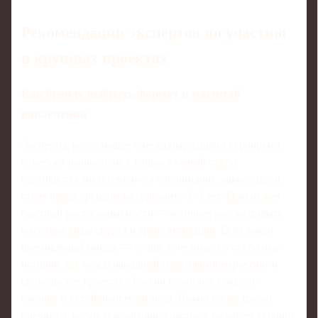
Рекомендации экспертов по участию
в крупных проектах
Как бренду выбрать формат и масштаб
вовлечения
Эксперты, работающие с международными турнирами,
советуют начинать не с вопроса «какой статус
партнёрства мы потянем», а с понимания, какие задачи
стоят перед брендом на горизонте 3–5 лет. Если нужен
быстрый рост узнаваемости — логичнее рассматривать
массовые виды спорта и яркие активации. Если важен
премиальный имидж — лучше точечные, но статусные
истории, где международный спортивный маркетинг и
спонсорские проекты в России помогают показать
глубину и устойчивость бизнеса. Важно также трезво
оценивать ресурсы компании: участие в большом турнире