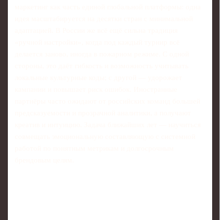
маркетинг как часть единой глобальной платформы: одна
идея масштабируется на десятки стран с минимальной
адаптацией. В России же всё ещё сильна традиция
«ручной настройки», когда под каждый турнир всё
делается заново, иногда в пожарном режиме. С одной
стороны, это даёт гибкость и возможность учитывать
локальные культурные коды; с другой — удорожает
кампании и повышает риск ошибок. Иностранные
партнёры часто ожидают от российских команд большей
предсказуемости и прозрачной аналитики, а получают
креатив и интуицию. Задача ближайших лет — научиться
совмещать эмоциональную составляющую с системной
работой по понятным метрикам и долгосрочным
брендовым целям.