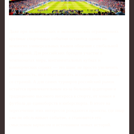
Даже при политических и экономических ограничениях
крупные спортивные события остаются одним из
немногих универсальных языков общения с глобальной
аудиторией. Для российских брендов участие в
чемпионатах мира, континентальных кубках и
коммерческих сериях — это шанс не просто увеличить
узнаваемость, но и перезаписать ассоциации, связанные
со страной. А для самих турниров российский рынок
остаётся привлекательным из‑за большой аудитории и
традиционно высокого интереса к спорту, от хоккея и
футбола до единоборств и киберспорта. В итоге на
пересечении этих интересов рождаются проекты, где пиар
уже не обслуживает событие, а становится его
смысловым каркасом и источником новых историй.