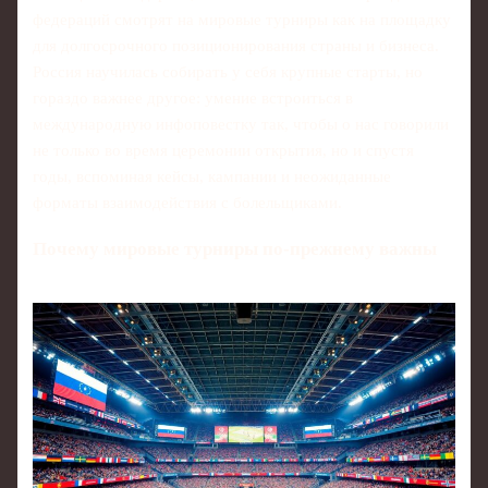
федераций смотрят на мировые турниры как на площадку
для долгосрочного позиционирования страны и бизнеса.
Россия научилась собирать у себя крупные старты, но
гораздо важнее другое: умение встроиться в
международную инфоповестку так, чтобы о нас говорили
не только во время церемонии открытия, но и спустя
годы, вспоминая кейсы, кампании и неожиданные
форматы взаимодействия с болельщиками.
Почему мировые турниры по‑прежнему важны