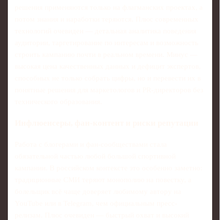
решения применяются только на флагманских проектах, а
потом знания и наработки теряются. Плюс современных
технологий очевиден — детальная аналитика поведения
аудитории, таргетирование по интересам и возможность
строить кампанию почти в реальном времени. Минус —
высокая цена качественных данных и дефицит экспертов,
способных не только собрать цифры, но и перевести их в
понятные решения для маркетологов и PR‑директоров без
технического образования.
Инфлюенсеры, фан-контент и риски репутации
Работа с блогерами и фан-сообществами стала
обязательной частью любой большой спортивной
кампании. В российском контексте это особенно заметно:
традиционные СМИ теряют монополию на повестку, а
болельщик всё чаще доверяет любимому автору на
YouTube или в Telegram, чем официальным пресс-
релизам. Плюс очевиден — быстрый охват и высокий