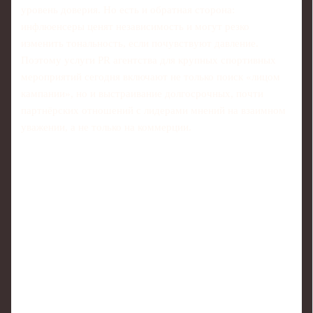
уровень доверия. Но есть и обратная сторона:
инфлюенсеры ценят независимость и могут резко
изменить тональность, если почувствуют давление.
Поэтому услуги PR агентства для крупных спортивных
мероприятий сегодня включают не только поиск «лицом
кампании», но и выстраивание долгосрочных, почти
партнёрских отношений с лидерами мнений на взаимном
уважении, а не только на коммерции.