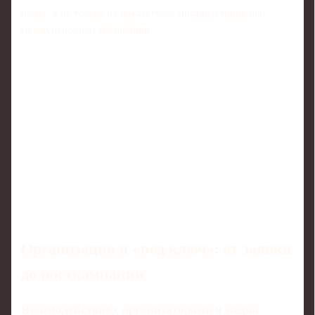
целях, а не только на показателях организаторов или
международных федераций.
Организация и «под ключ»: от заявки
до посткампании
Взаимодействие с организаторами и медиа