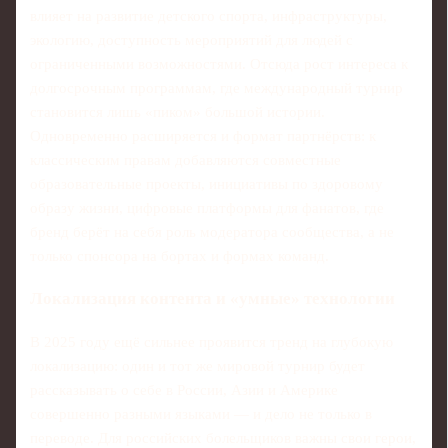
влияет на развитие детского спорта, инфраструктуры,
экологию, доступность мероприятий для людей с
ограниченными возможностями. Отсюда рост интереса к
долгосрочным программам, где международный турнир
становится лишь «пиком» большой истории.
Одновременно расширяется и формат партнёрств: к
классическим правам добавляются совместные
образовательные проекты, инициативы по здоровому
образу жизни, цифровые платформы для фанатов, где
бренд берёт на себя роль модератора сообщества, а не
только спонсора на бортах и формах команд.
Локализация контента и «умные» технологии
В 2025 году ещё сильнее проявится тренд на глубокую
локализацию: один и тот же мировой турнир будет
рассказывать о себе в России, Азии и Америке
совершенно разными языками — и дело не только в
переводе. Для российских болельщиков важны свои герои,