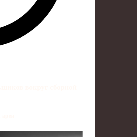
ьщиков вокруг сборной
 арен