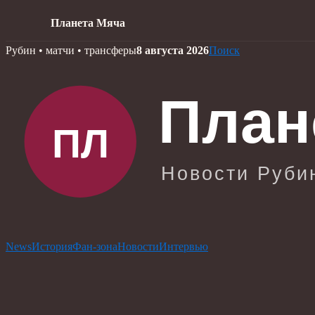
Планета Мяча
Skip
Рубин • матчи • трансферы
8 августа 2026
Поиск
to
content
News
История
Фан-зона
Новости
Интервью