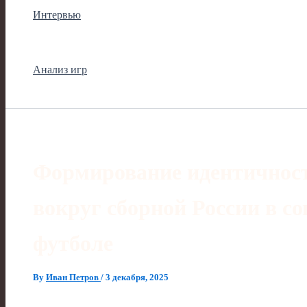
Интервью
Анализ игр
Формирование идентичнос
вокруг сборной России в с
футболе
By
Иван Петров
/
3 декабря, 2025