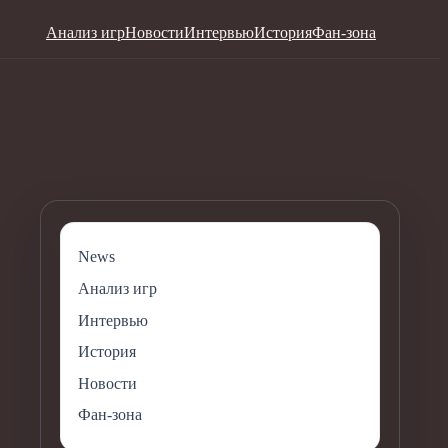
Анализ игр
Новости
Интервью
История
Фан-зона
News
Анализ игр
Интервью
История
Новости
Фан-зона