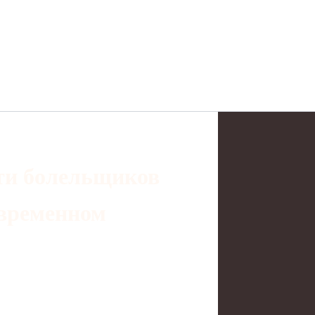
ти болельщиков
овременном