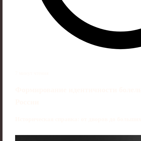
7 минут чтения
Формирование идентичности болел
России
Историческая справка: от дворов до больших