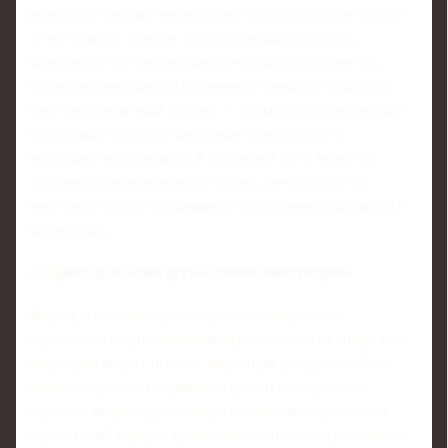
резко получившие бюджет. Они часто повторяют одни и
те же ошибки: меняют тренеров каждые полгода,
формируют состав под одного специалиста, а не под
игровую концепцию, и игнорируют развитие академии.
Ещё один типичный промах — попытка компенсировать
отсутствие стратегии громкими трансферами и
краткосрочной арендой. В результате клуб вроде бы
усиливается к конкретному сезону, но остаётся без
системной базы и проваливает последующие кампании в
еврокубках.
Эффект для всей футбольной индустрии
Когда российские клубы научатся планировать
евросезоны на дистанции, выиграет не только спорт, но и
индустрия вокруг него: от медиаправ до туризма. Рост
качества продукта поднимет спрос и на вторичные
сервисы: людям будет интересно не только приехать в
европейский город и купить билеты на матчи российских