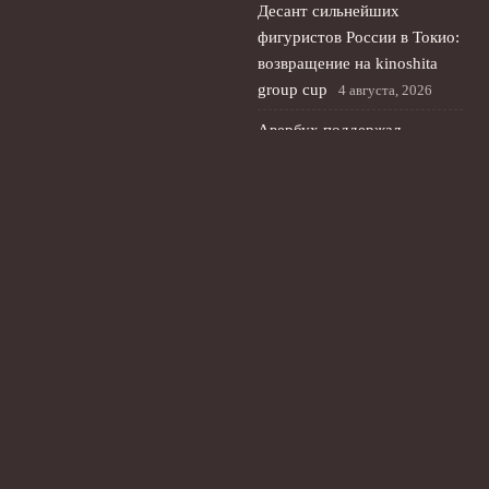
Десант сильнейших
фигуристов России в Токио:
возвращение на kinoshita
group cup
4 августа, 2026
Авербух поддержал
юридически обязывающие
договоры спортсменов при
смене гражданства
3
августа, 2026
© 2026 Планета Мяча
Новости Рубина