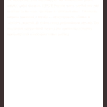
output, sprint distance, HRV. В России часть клубов всё ещё
полагается на «глаз тренера» и прошлый опыт. Типичная
ошибка новичков в штабе — игнорировать данные и
загонять лидеров до травм перед решающими играми. Без
внедрения спортивной науки даже приличный бюджет
превращается в неэффективный расход.