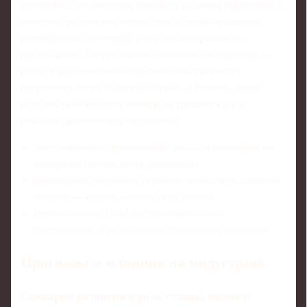
платформа, где доступна онлайн трансляция еврокубков с
участием российских клубов (после их возвращения),
расширенная статистика и персонализированные
предложения. Частая ошибка новичков в маркетинге —
гнаться за единичным всплеском охватов вместо
системного сбора и анализа данных о фанатах, когда
пользовательский путь вообще не трекается и все
решения принимаются интуитивно.
Запуск клубных приложений с push‑сегментацией по
интересам (матчи, мерч, аналитика).
Интеграция платёжных сервисов, чтобы путь «увидел
контент — купил» занимал пару кликов.
Использование CRM для таргетированных
предложений, а не массовых однотипных рассылок.
Прогнозы и влияние на индустрию
Сценарии развития и роль ставок, медиа и