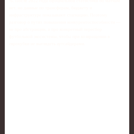
%. После 2022 года официальной статистики по матчам
нет, но данные по трансферам, бюджету и
инфраструктуре показывают стагнацию. Поэтому
разговор о путях повышения конкурентоспособности —
не про абстракции, а про конкретный пересбор
футбольной экосистемы, чтобы при возвращении в
еврокубки не выглядеть аутсайдерами.