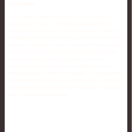
аналитики
Если смотреть вперёд на горизонт 5–7 лет, базовый
сценарий для России — постепенное возвращение в
еврокубки с пониженной стартовой позицией в таблице
коэффициентов. При грамотном управлении клубы могут
выйти на устойчивое участие в групповой стадии, но для
этого придётся выстроить прозрачные процессы вокруг
беттинга и медиа. Рынок, где делаются ставки на
еврокубки российские клубы, будет требовать более
глубоких данных и честной статистики. Это подталкивает
клубы к открытой аналитике и снижает соблазн «ручного
управления», потому что любое расхождение с цифрами
быстро вскрывается публично.