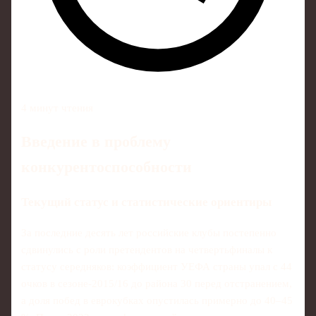
4 минут чтения
Введение в проблему
конкурентоспособности
Текущий статус и статистические ориентиры
За последние десять лет российские клубы постепенно
сдвинулись с роли претендентов на четвертьфиналы к
статусу середняков: коэффициент УЕФА страны упал с 44
очков в сезоне‑2015/16 до района 30 перед отстранением,
а доля побед в еврокубках опустилась примерно до 40–45