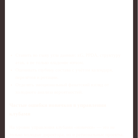
Ставить во главу угла данные: xG, PPDA, структуру
атак, а не только владение мячом.
Оценивать глубину состава с учётом календаря,
перелётов и ротации.
Отделять эмоциональный фанатский взгляд от
холодного анализа вероятностей.
Частые ошибки новичков в управлении
клубами
На уровне управления клубами «новички» — это не
только молодые директора, но и региональные проекты,