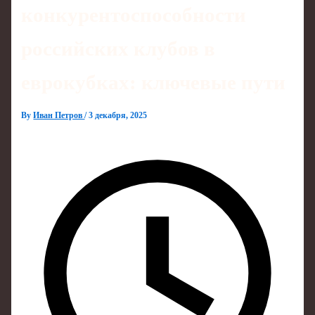
конкурентоспособности
российских клубов в
еврокубках: ключевые пути
By
Иван Петров
/
3 декабря, 2025