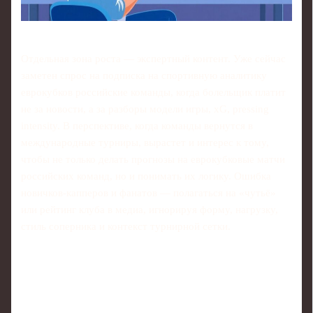
Отдельная зона роста — экспертный контент. Уже сейчас
заметен спрос на подписка на спортивную аналитику
еврокубков российские команды, когда болельщик платит
не за новости, а за разборы модели игры, xG, pressing
intensity. В перспективе, когда команды вернутся в
международные турниры, вырастет и интерес к тому,
чтобы не только делать прогнозы на еврокубковые матчи
российских команд, но и понимать их логику. Ошибка
новичков‑капперов и фанатов — полагаться на «чутьё»
или рейтинг клуба в медиа, игнорируя форму, нагрузку,
стиль соперника и контекст турнирной сетки.