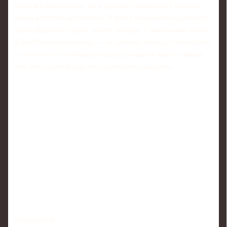
клубов в еврокубках, но и заранее планировать поездку
через клубную экосистему. В итоге повышается ценность
трансляционных прав, растёт интерес к локальным лигам,
а футбольная пирамида — от детских школ до топ‑клубов
— получает устойчивую модель развития вместо жизни
«от окна трансферов до следующего скандала».
Поделиться