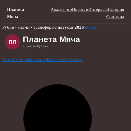
Планета
Анализ игр
Новости
Интервью
История
Мяча
Фан-зона
Skip
Рубин • матчи • трансферы
8 августа 2026
Поиск
to
content
News
История
Фан-зона
Новости
Интервью