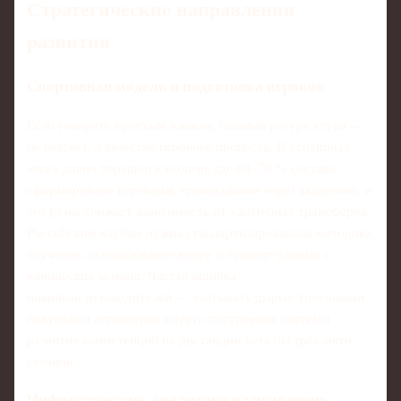
Стратегические направления
развития
Спортивная модель и подготовка игроков
Если говорить простым языком, главный ресурс клуба —
не бюджет, а качество игрового процесса. В успешных
лигах давно перешли к модели, где 60–70 % состава
сформировано игроками, прошедшими через академию, и
это резко снижает зависимость от хаотичных трансферов.
Российским клубам нужна стандартизированная методика
обучения, использование видео и трекинг‑данных с
юношеских команд. Частая ошибка
новичков‑руководителей — «затыкать дыры» точечными
покупками легионеров вместо построения системы
развития компетенций на дистанции хотя бы трёх‑пяти
сезонов.
Инфраструктура, аналитика и управление