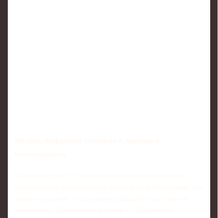
Медиа, цифровые сервисы и данные о
болельщиках
Цифровая среда — один из ключевых рычагов роста.
Клубам стоит рассматривать каждый клик болельщика как
элемент воронки: от просмотра хайлайтов до покупки
абонемента. Нормальная история — собственная