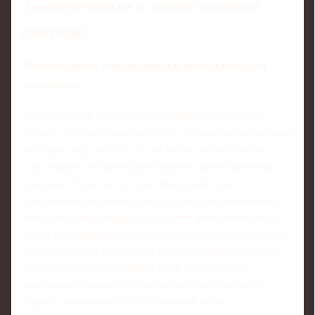
Экономические и маркетинговые
факторы
Монетизация, болельщики и поведенческая
экономика
Экономическая устойчивость напрямую определяет
глубину состава и качество штаба. В евролиге нормальная
ситуация, когда доходы от дня матча, мерча и медиа
сопоставимы или превышают прямое финансирование
владельца. У нас до сих пор упор делается на
единственный источник денег, а не на диверсификацию.
Чтобы окупались инфраструктурные инвестиции, клубу
нужно мотивировать аудиторию не только разово купить
билеты на матчи российских клубов в еврокубках, но и
регулярно посещать стадион РПЛ, участвовать в
программах лояльности и потреблять контент между
турами, превращаясь в долгосрочный актив.