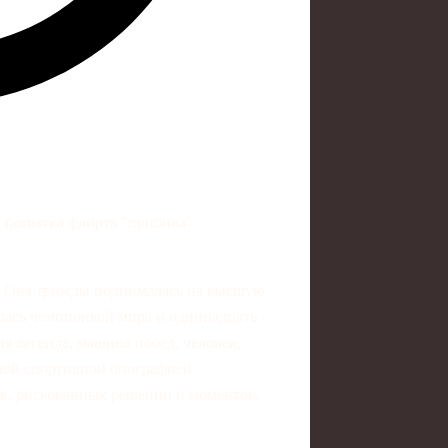
я попытка флирта "прибила"
. Она трижды поднималась на высшую
лась чемпионкой мира и одиннадцать -
я легенда, машина побед, человек,
чной спортивной биографией
в, рискованных решений и моментов,