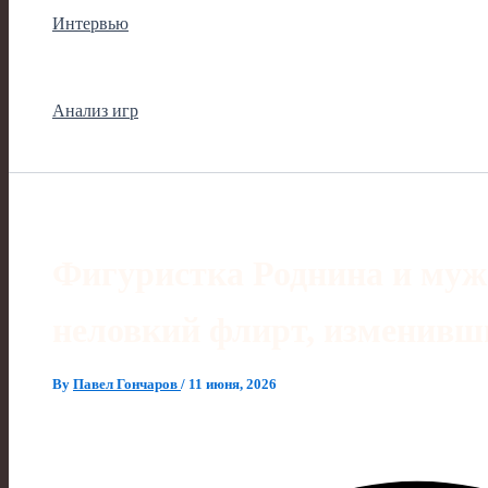
Интервью
Анализ игр
Фигуристка Роднина и муж
неловкий флирт, изменивш
By
Павел Гончаров
/
11 июня, 2026