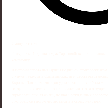
7 минут чтения
Фигуристка Роднина и муж Тарасовой: как одна неловка
чемпионку
В истории спорта имя Ирины Родниной стоит особняком
ступень пьедестала Олимпийских игр, десять раз станови
Европы. Для советского фигурного катания это была жива
который практически не знал поражений. Но за безупре
скрывалась личная жизнь, полная неожиданных поворото
о которых она потом честно писала в своих мемуарах.