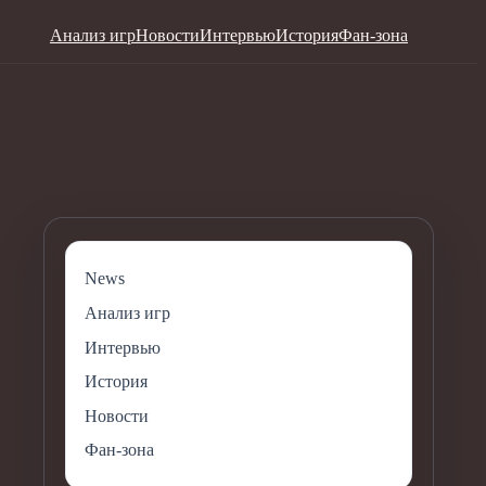
Анализ игр
Новости
Интервью
История
Фан-зона
News
Анализ игр
Интервью
История
Новости
Фан-зона