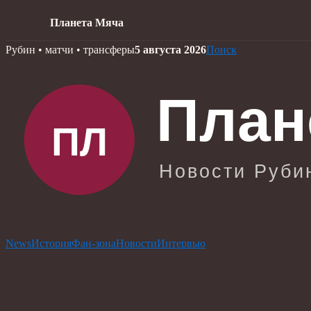
Планета Мяча
Skip
Рубин • матчи • трансферы
5 августа 2026
Поиск
to
content
News
История
Фан-зона
Новости
Интервью