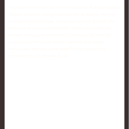
Закрывали короткую программу Минерва Фабьенн Хазе и
Никита Володин - представители той же школы, того же
методического подхода, только под другим флагом. Их
выход на лед стал символичной точкой в раскладе дня:
именно они задали окончательную иерархию, еще раз
подчеркнув, насколько сильно влияние российских
тренерских центров, даже когда Россия формально
отсутствует в стартовом листе.