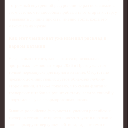
- огромный внутренний ресурс: они не раз показывали в
этом сезоне, что способны прибавлять от старта к старту
и выдавать лучшие прокаты именно тогда, когда это
максимально нужно.
Как этот чемпионат уже изменил расклад в
парном катании
Независимо от того, как сложится произвольная
программа, чемпионат мира‑2026 в Праге уже стал
точкой перезапуска для парного катания. Отсутствие
прежних доминирующих дуэтов обнажило глубину
второй линии, а также показало, что смена флагов и
тренерских штабов не рушит систему, если за спиной у
спортсмена - уже сформированная школа.
Бывшие российские фигуристы и ученики российских
тренеров сегодня не просто присутствуют в протоколе -
они формируют верхушку рейтинга, задают темп и