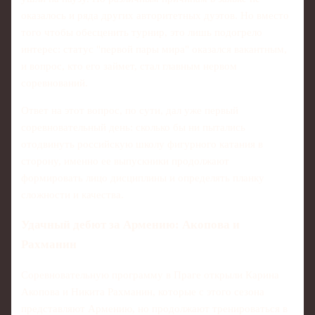
оказалось и ряда других авторитетных дуэтов. Но вместо
того чтобы обесценить турнир, это лишь подогрело
интерес: статус "первой пары мира" оказался вакантным,
и вопрос, кто его займет, стал главным нервом
соревнований.
Ответ на этот вопрос, по сути, дал уже первый
соревновательный день: сколько бы ни пытались
отодвинуть российскую школу фигурного катания в
сторону, именно ее выпускники продолжают
формировать лицо дисциплины и определять планку
сложности и качества.
Удачный дебют за Армению: Акопова и
Рахманин
Соревновательную программу в Праге открыли Карина
Акопова и Никита Рахманин, которые с этого сезона
представляют Армению, но продолжают тренироваться в