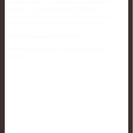
чемпионат мира - шанс закрепиться на вершине без
оглядки на отсутствующие имена. Ошибка в
произвольной может стоить не только золотой медали
сезона, но и статуса ведущей пары нового цикла.
Что будет решать судьбу золота
В произвольной программе ключевыми станут три
фактора: