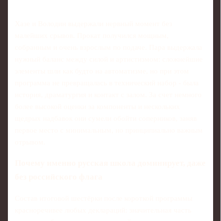
Хазе и Володин выдержали нервный момент без
малейших срывов. Прокат получился мощным,
собранным и очень взрослым по подаче. Пара выдержала
нужный баланс между силой и артистизмом: сложнейшие
элементы шли как будто на автоматизме, но при этом
программа не превращалась в технический набор - была
история, драматургия и контакт с залом. За счет немного
более высокой оценки за компоненты и нескольких
щедрых надбавок они сумели обойти соперников, заняв
первое место с минимальным, но принципиально важным
отрывом.
Почему именно русская школа доминирует, даже
без российского флага
Состав итоговой шестёрки после короткой программы
красноречивее любых деклараций: значительная часть