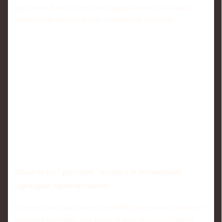
при смене флага спортсмены продолжают показывать
узнаваемый почерк: мощь, основанная на школе.
Шансы на "русский" подиум и возможные
сценарии произвольной
С учетом расклада после короткой программы становится
реальной ситуация, при которой весь пьедестал займет