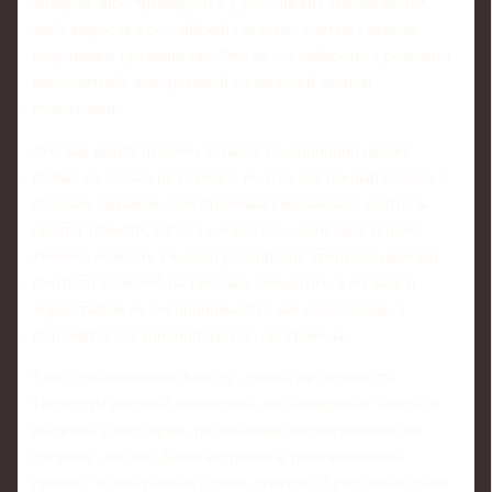
лидеров либо тренируется у российских специалистов,
либо выросла в российской системе, а затем сменила
спортивное гражданство. Это не случайность, а результат
многолетней, выстроенной до мелочей модели
подготовки.
Русская школа парного катания традиционно делает
ставку не только на технику, но и на системный подход к
базовым навыкам: качественный скольжений, контроль
центра тяжести, работа с корпусом, экономия усилий.
Именно поэтому ученики российских тренеров нередко
смотрятся "легче" на тяжелых элементах, а музыка и
хореография не воспринимаются как дополнение, а
становятся органичной частью программы.
Еще один ключевой фактор - ставка на сложность.
Подкруты высокой амплитуды, нестандартные заходы в
выбросы и поддержи, рискованные хореографические
спирали - все это давно встроено в тренировочный
процесс и обкатано на сотнях стартов. В результате даже