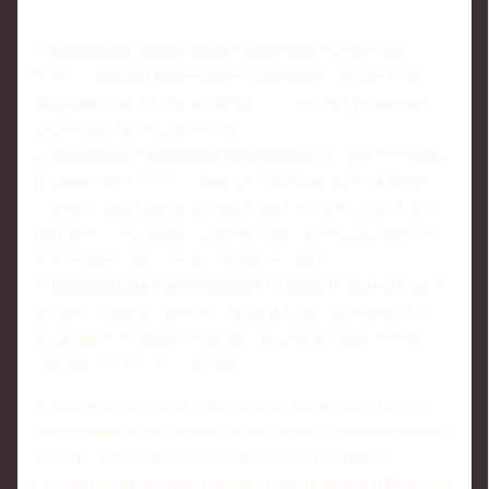
1.
Сложность технического контента.
Кто рискнет с
более трудными выбросами и прыжками, но при этом
выдержит чистоту исполнения, тот получит решающее
преимущество в базе и GOE.
2.
Выдержка в концовке программы.
Вторая половина -
традиционное "место силы" русской школы, но к концу
сезона функционал некоторых пар уже на исходе. У кого
хватит ресурса дожать дорожку шагов и поддержки без
потери качества - тот и удержится сверху.
3.
Компоненты и впечатление у судей.
В равной борьбе
именно общая цельность образа и артистизм зачастую
добавляют те самые несколько баллов, которые потом
отделяют золото от серебра.
У Хазе и Володина есть преимущество в виде статуса
лидеров после короткой и чуть большего кредит доверия
у судей - пара уже не раз подтверждала умение
собираться на главных стартах. У Метелкиной и Берулавы