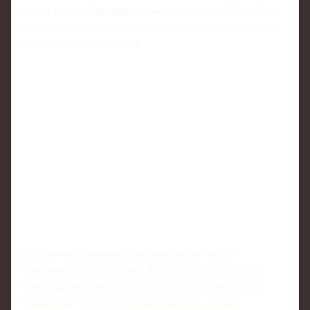
Сочи в группе Дмитрия Савина и Федора Климова. Для
дебюта на чемпионате мира их прокат можно заносить в
актив без всяких оговорок.
Все ключевые элементы они выполнили чисто, с
положительной надбавкой. Да, судьи не разбросались
большими плюсами, а компоненты - еще откровенно
"юниорские", что естественно для пары, только