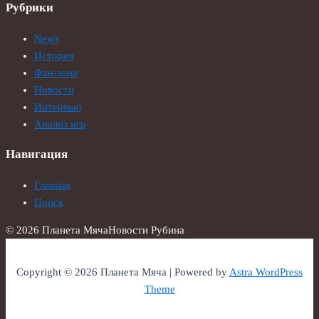
Рубрики
News
История
Фан-зона
Новости
Интервью
Анализ игр
Навигация
Главная
Поиск
© 2026 Планета Мяча
Новости Рубина
Copyright © 2026 Планета Мяча | Powered by
Astra WordPress
Theme