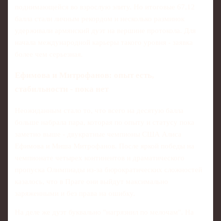
поднимающейся во взрослую элиту. Но итоговые 67,12
балла стали личным рекордом и несколько разминок
удерживали армянский дуэт на вершине протокола. Для
начала международной карьеры такого уровня - заявка
более чем серьезная.
Ефимова и Митрофанов: опыт есть,
стабильности - пока нет
Неожиданным стало то, что всего на десятую балла
больше набрала пара, которая по опыту и статусу пока
заметно выше - двукратные чемпионы США Алиса
Ефимова и Миша Митрофанов. После яркой победы на
чемпионате четырех континентов и драматического
пропуска Олимпиады из‑за бюрократических сложностей
казалось, что в Праге они выйдут максимально
заряженными и без права на ошибку.
На деле же дуэт буквально "нагрязнил по мелочам". На