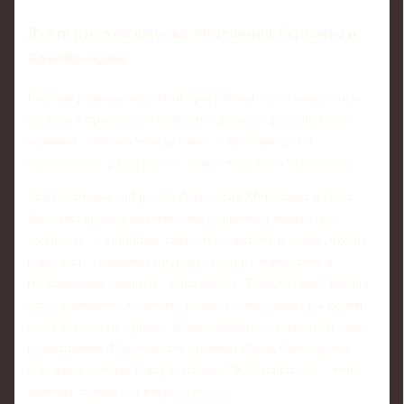
Дуэли русской школы: Метелкина/Берулава и
Хазе/Володин
Главная развязка короткой программы, как и ожидалось,
прошла в противостоянии двух дуэтов с российскими
корнями - именно между ними, с высокой долей
вероятности, разыграется золото мирового первенства.
Выступающие за Грузию Анастасия Метелкина и Лука
Берулава выдали практически эталонный прокат. Все
элементы - с хорошим запасом по высоте и длине, входы
и выезды - выверены до доли секунды, попадание в
музыкальные акценты - образцовое. Техническая бригада,
что в нынешних условиях редкость, поставила им почти
одни четвертые уровни, ограничившись снижением лишь
на вращении. В результате ученики Павла Слюсаренко
обновили личный рекорд, набрав 79,45 балла, но... этого
хватило только для второго места.