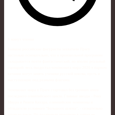
8 минут чтения
Бывшие российские фигуристы захватили Прагу
настолько основательно, что к произвольной программе
складывается почти фантастический, но вполне реальный
сценарий: весь пьедестал чемпионата мира‑2026 в парном
катании могут занять ученики русской школы, пусть и
выступающие под разными флагами.
Чемпионат мира в Праге стартовал без громких имен
последнего олимпийского цикла. Главные звезды - Рику
Миура и Рюити Кихара, олимпийские чемпионы и
обладатели условного "Большого шлема", - сознательно
ушли на паузу. По различным причинам в заявке не