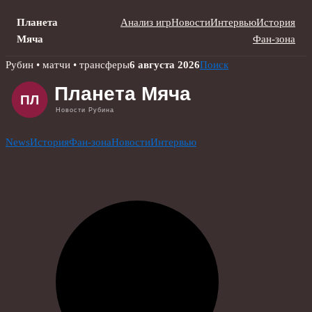
Планета
Анализ игр
Новости
Интервью
История
Мяча
Фан-зона
Skip
Рубин • матчи • трансферы
6 августа 2026
Поиск
to
content
News
История
Фан-зона
Новости
Интервью