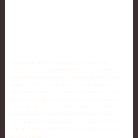
Их фирменный стиль - мощная, рубленая техника с
широкой амплитудой движений, из‑за чего практически
каждый элемент смотрится эффектно и крупно. Но эта
манера требует безошибочного исполнения. В короткой
программе в Праге все сложилось идеально: ни одной
заметной помарки, четкий акцент в каждом элементе,
грамотная работа с музыкой. В результате 75,52 балла и
промежуточная "малая бронза" после первого дня -
настоящий качественный рывок, который делает Перейру
и Мишо реальными претендентами на медаль в сумме
двух программ.