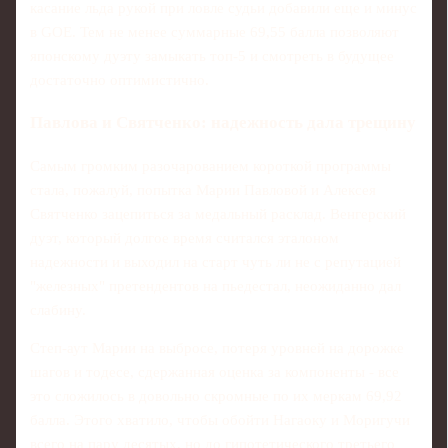
касание льда рукой при ловле судьи добавили еще и минус
в GOE. Тем не менее суммарные 69,55 балла позволяют
японскому дуэту замыкать топ‑5 и смотреть в будущее
достаточно оптимистично.
Павлова и Святченко: надежность дала трещину
Самым громким разочарованием короткой программы
стала, пожалуй, попытка Марии Павловой и Алексея
Святченко зацепиться за медальный расклад. Венгерский
дуэт, который долгое время считался эталоном
надежности и выходил на старт чуть ли не с репутацией
"железных" претендентов на пьедестал, неожиданно дал
слабину.
Степ-аут Марии на выбросе, потеря уровней на дорожке
шагов и тодесе, сдержанная оценка за компоненты - все
это сложилось в довольно скромные по их меркам 69,92
балла. Этого хватило, чтобы обойти Нагаоку и Моригучи
всего на пару десятых, но до гипотетического третьего