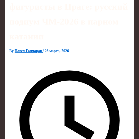
фигуристы в Праге: русский
подиум ЧМ‑2026 в парном
катании
By
Павел Гончаров
/
26 марта, 2026