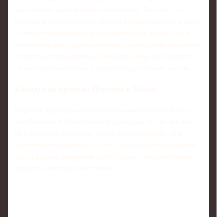
места им не хватило более пяти баллов. При том, что
Павлова и Святченко уже дважды останавливались в шаге
от медалей чемпионатов мира (четвертые места), риск
повторения этого сценария вновь стал пугающе реальным.
Откататься в произвольной они способны, но отыграть
столь серьезный отрыв у лидеров будет крайне тяжело.
Канадский прорыв: Перейра и Мишо
В группе лидеров короткой программы канадский дуэт
Лия Перейра и Трент Мишо подтвердил, что их всплеск
на Олимпиаде в Милане - вовсе не случайность. Они
стремительно ворвались в элиту парного катания именно
там, а в Праге закрепили статус пары, с которой теперь
придется считаться постоянно.