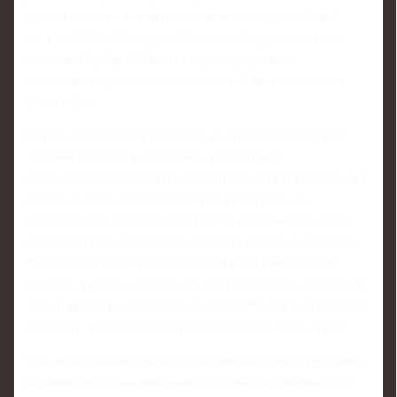
тройка дуэтов, так или иначе связанных с российской
системой: Хазе/Володин, Метелкина/Берулава, а также
канадцы Перейра/Мишо, которые продолжают
интенсивно перенимать элементы той же технической
философии.
Однако конкуренция за медали не ограничивается этой
тройкой. Павлова и Святченко, несмотря на
незавершенную короткую, сохраняют шансы вмешаться в
борьбу в случае безупречной произвольной - их
программа по контенту достаточно насыщенная, чтобы
при идеальном исполнении отыграть несколько позиций.
Японский дуэт Нагаока/Моригучи может неожиданно
подняться выше, если лидеры допустят грубые ошибки. В
этом и прелесть нынешнего чемпионата: нет безусловного
фаворита, каждый прокат превращается в мини‑финал.
При этом психологическое давление на дуэты с русскими
корнями будет максимальным. Для многих именно этот