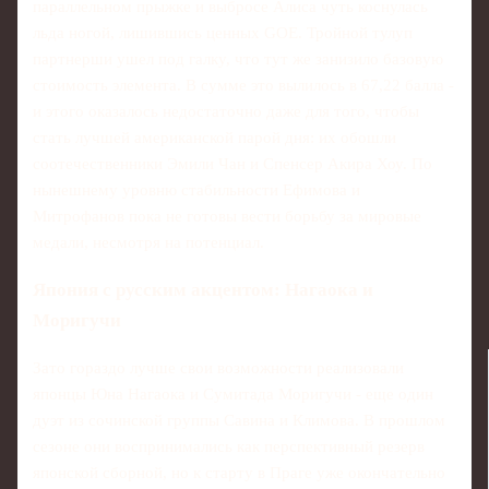
параллельном прыжке и выбросе Алиса чуть коснулась
льда ногой, лишившись ценных GOE. Тройной тулуп
партнерши ушел под галку, что тут же занизило базовую
стоимость элемента. В сумме это вылилось в 67,22 балла -
и этого оказалось недостаточно даже для того, чтобы
стать лучшей американской парой дня: их обошли
соотечественники Эмили Чан и Спенсер Акира Хоу. По
нынешнему уровню стабильности Ефимова и
Митрофанов пока не готовы вести борьбу за мировые
медали, несмотря на потенциал.
Япония с русским акцентом: Нагаока и
Моригучи
Зато гораздо лучше свои возможности реализовали
японцы Юна Нагаока и Сумитада Моригучи - еще один
дуэт из сочинской группы Савина и Климова. В прошлом
сезоне они воспринимались как перспективный резерв
японской сборной, но к старту в Праге уже окончательно