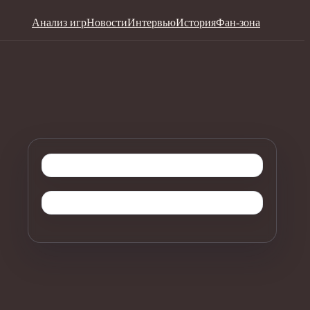
Анализ игр
Новости
Интервью
История
Фан-зона