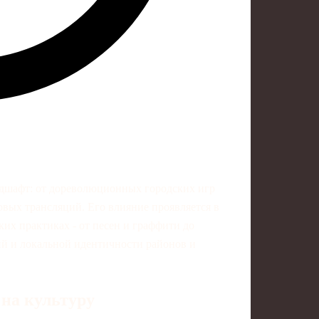
дшафт: от дореволюционных городских игр
вых трансляций. Его влияние проявляется в
ких практиках - от песен и граффити до
й и локальной идентичности районов и
 на культуру