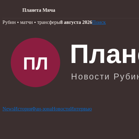
Планета Мяча
Skip
Рубин • матчи • трансферы
8 августа 2026
Поиск
to
content
News
История
Фан-зона
Новости
Интервью