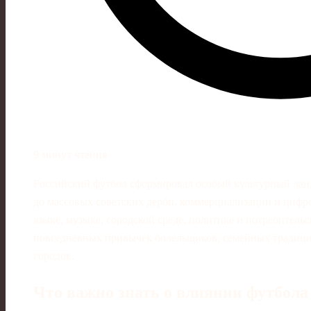
9 минут чтения
Российский футбол сформировал особый культурный лан
до массовых советских дерби, коммерциализации и цифро
языке, музыке, городской среде, политике и потребительс
повседневных привычек болельщиков, семейных традици
городов.
Что важно знать о влиянии футбола