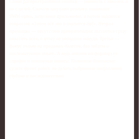
Самая распространённая ошибка — начинать с каналов, а
не с целей. Сначала закупают рекламу, нанимают
SMM‑щика, запускают приложение, а потом задаются
вопросом: «Зачем всё это и окупится ли?». Вторая
промашка — отсутствие приоритизации: пытаются сразу
охватить всех, в итоге не попадают никуда. Третья —
фокус только на продажах билетов, без заботы о
послематчевом опыте. А ведь именно он формирует
сарафан и повторные визиты. Новичкам безопаснее
сузить фронт работ, но делать выбранные направления
глубоко и последовательно.