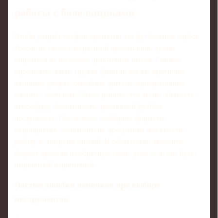
работы с болельщиками
Чтобы разработка фан-стратегии для футбольных клубов
России не свелась к красивой презентации, нужно
опираться на несколько практичных шагов. Сначала
определите, какие группы фанатов для вас критичны:
активные ультрас, семейные зрители, корпоративные
клиенты, молодёжь. Затем решите, что вы им обещаете:
атмосферу, безопасность, зрелищный футбол,
доступность. После этого подберите форматы:
мероприятия, медиаконтент, программы лояльности,
работу с лидерами мнений. И обязательно заложите
бюджет времени на обратную связь, даже если она будет
неприятной и критичной.
Частые ошибки новичков при выборе
инструментов