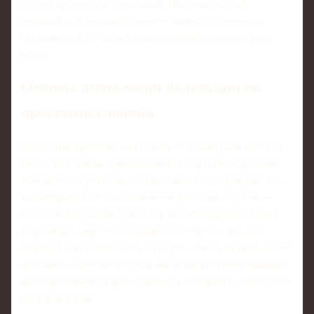
мерч и просмотры трансляций. Игнорировать их
мотивацию и эмоции сегодня — значит добровольно
отказываться от части бюджета и долгосрочного роста
клуба.
Основы психологии болельщиков
простыми словами
Болельщик приходит на стадион не только ради счёта на
табло. Ему важны принадлежность к группе, ощущение
значимости и ритуалы: chants, флаги, свои суеверия. Кто-
то выбирает клуб из‑за семейной традиции, другой —
из‑за стиля игры или яркого лидера. Для маркетологов и
спортивных директоров ключевой вопрос: «Что даёт
человеку ощущение: это мой клуб?». Когда на него честно
отвечают, становится проще выстраивать коммуникацию,
ценообразование и фан‑сервисы, а не стрелять вслепую по
всей аудитории.