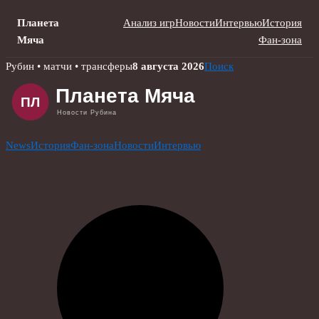
Планета
Анализ игр
Новости
Интервью
История
Мяча
Фан-зона
Skip
Рубин • матчи • трансферы
8 августа 2026
Поиск
to
content
News
История
Фан-зона
Новости
Интервью