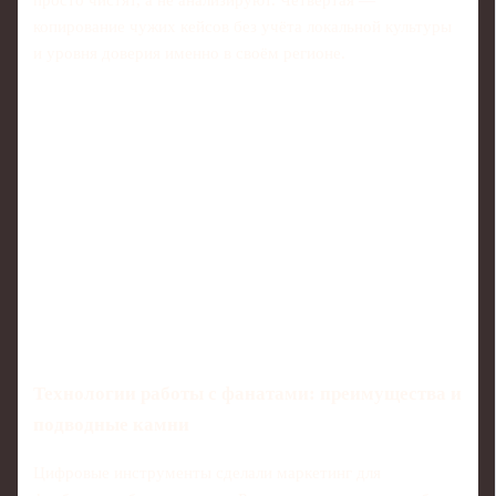
просто чистят, а не анализируют. Четвёртая —
копирование чужих кейсов без учёта локальной культуры
и уровня доверия именно в своём регионе.
Технологии работы с фанатами: преимущества и
подводные камни
Цифровые инструменты сделали маркетинг для