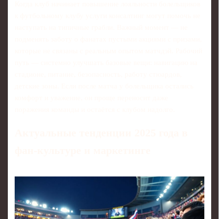
Когда клуб начинает повышение лояльности болельщиков
к футбольному клубу услуги консалтинг могут помочь не
наступать на типичные грабли. Важный момент — не
подменять заботу о фанатах пустыми акциями с призами,
которые не связаны с реальным опытом матчдэй. Рабочий
путь — системно улучшать базовые вещи: навигацию на
стадионе, питание, безопасность, работу стюардов,
детские зоны. Если после матча у болельщика остались
комфорт и уважение, он проще переносит даже
поражения команды и остаётся с клубом надолго.
Актуальные тенденции 2025 года в
фан-культуре и маркетинге