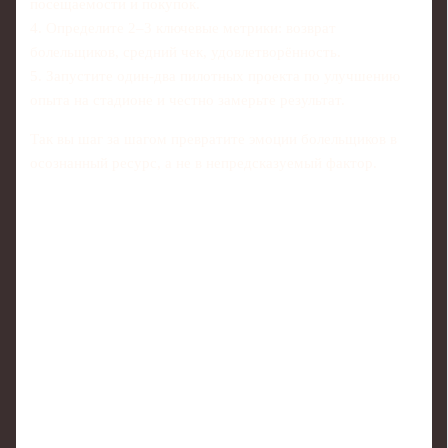
посещаемости и покупок.
4. Определите 2–3 ключевые метрики: возврат
болельщиков, средний чек, удовлетворённость.
5. Запустите один‑два пилотных проекта по улучшению
опыта на стадионе и честно замерьте результат.
Так вы шаг за шагом превратите эмоции болельщиков в
осознанный ресурс, а не в непредсказуемый фактор.