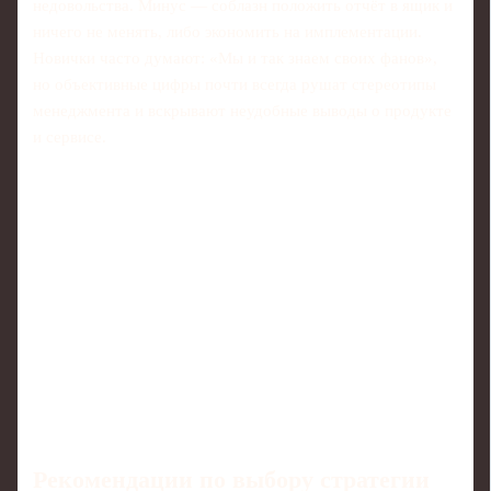
недовольства. Минус — соблазн положить отчёт в ящик и
ничего не менять, либо экономить на имплементации.
Новички часто думают: «Мы и так знаем своих фанов»,
но объективные цифры почти всегда рушат стереотипы
менеджмента и вскрывают неудобные выводы о продукте
и сервисе.
Рекомендации по выбору стратегии