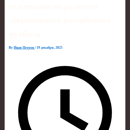
ее влияние на развитие
современного российского
футбола
By
Иван Петров
/
19 декабря, 2025