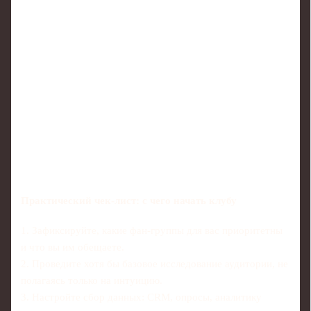
Практический чек‑лист: с чего начать клубу
1. Зафиксируйте, какие фан-группы для вас приоритетны
и что вы им обещаете.
2. Проведите хотя бы базовое исследование аудитории, не
полагаясь только на интуицию.
3. Настройте сбор данных: CRM, опросы, аналитику