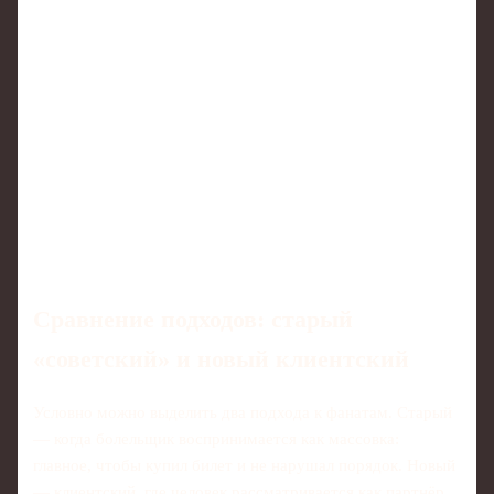
Сравнение подходов: старый
«советский» и новый клиентский
Условно можно выделить два подхода к фанатам. Старый
— когда болельщик воспринимается как массовка:
главное, чтобы купил билет и не нарушал порядок. Новый
— клиентский, где человек рассматривается как партнёр,