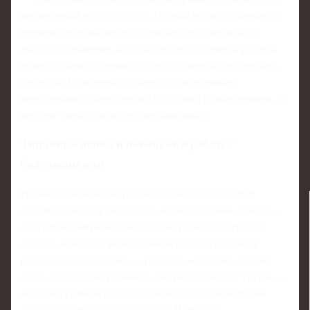
вовлечённый в судьбу клуба. Первый подход дешевле по
времени, но конфликтует с реальностью: люди ждут
диалога и уважения. Второй требует системной работы:
нужно собирать данные, строить сегменты, тестировать
гипотезы. Но именно он помогает выдерживать
конкуренцию с кино, играми и другими развлечениями, за
которые фанат платит тем же кошельком.
Типичные ошибки новичков в работе с
болельщиками
Начинающие менеджеры часто думают, что хватит
красивого инстаграма и пары акций. Основная ошибка —
отсутствие внятной цели: клуб запускает розыгрыши,
опросы, конкурсы, но не понимает, какую проблему
решает. Вторая ошибка — разговор «с вышки»: сухие
пресс‑релизы вместо живого, честного диалога. Третья —
игнор негативной обратной связи, когда комментарии