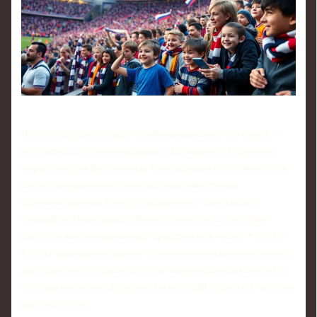
В 2025 году всё больше клубов понимают, что фанат —
не статист, а соавтор продукта. Расширяется спрос на
маркетинг для футбольных болельщиков в России услуги
агентства дополняют полевыми активностями,
фан‑конвенциями и коллаборациями с локальными
брендами. Популярны гибкие абонементы, семейные
пакеты и комбинированные предложения «матч + досуг».
Клубы экспериментируют с пользовательским контентом,
дают фанатам больше доступа за кулисы, включают их в
обсуждение мерча и форматов матчдэй, укрепляя чувство
причастности.