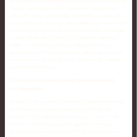
футбольных болельщиков в России услуги агентства более
точным и измеримым. CRM, аналитика поведения на
сайте, мобильные приложения, программы лояльности —
всё это позволяет понимать, кто именно ходит на матчи и
что ему предложить. Плюс технологий — автоматизация
рутины и возможность быстро тестировать гипотезы.
Минус — соблазн спрятаться за цифрами и забыть о
живом контакте. Когда общение сводится к рассылкам и
пушам, фанаты сразу чувствуют холодную дистанцию и
теряют вовлечённость.
Плюсы и минусы заказа профессиональных
исследований
Многие клубы уже поняли, что исследование психологии
футбольных болельщиков заказать у специалистов
выгоднее, чем собирать данные «на глаз». Плюс — вы
получаете структурированную картину: мотивация
разных сегментов, триггеры оттока, реальные причины