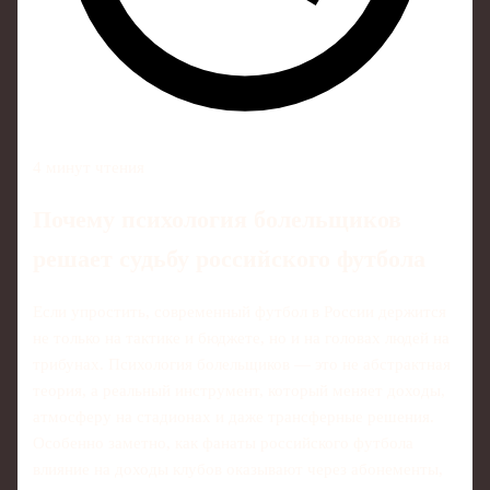
4 минут чтения
Почему психология болельщиков
решает судьбу российского футбола
Если упростить, современный футбол в России держится
не только на тактике и бюджете, но и на головах людей на
трибунах. Психология болельщиков — это не абстрактная
теория, а реальный инструмент, который меняет доходы,
атмосферу на стадионах и даже трансферные решения.
Особенно заметно, как фанаты российского футбола
влияние на доходы клубов оказывают через абонементы,