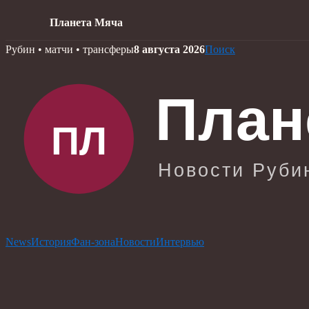
Планета Мяча
Skip
Рубин • матчи • трансферы
8 августа 2026
Поиск
to
content
News
История
Фан-зона
Новости
Интервью