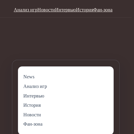
Анализ игр
Новости
Интервью
История
Фан-зона
News
Анализ игр
Интервью
История
Новости
Фан-зона