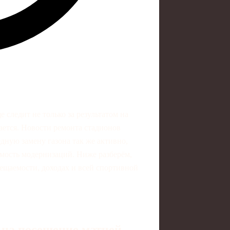
следит не только за результатом на
игается. Новости ремонта стадионов
дную замену газона так же активно,
емость модернизаций. Ниже разберём,
сещаемости, доходах и всей спортивной
 на посещение матчей