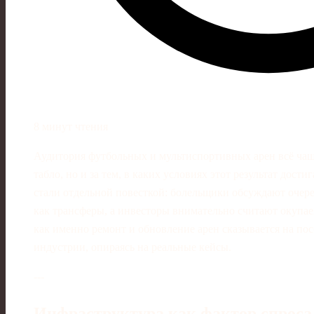
8 минут чтения
Аудитория футбольных и мультиспортивных арен всё чаще 
табло, но и за тем, в каких условиях этот результат дост
стали отдельной повесткой: болельщики обсуждают очере
как трансферы, а инвесторы внимательно считают окупа
как именно ремонт и обновление арен сказывается на по
индустрии, опираясь на реальные кейсы.
---
Инфраструктура как фактор спроса