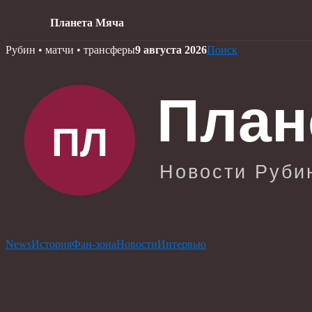
Планета Мяча
Skip
Рубин • матчи • трансферы
9 августа 2026
Поиск
to
content
News
История
Фан-зона
Новости
Интервью