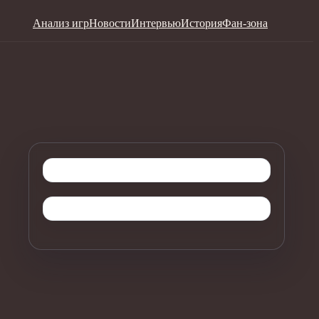
Анализ игр
Новости
Интервью
История
Фан-зона