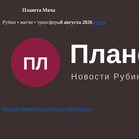
Планета Мяча
Skip
Рубин • матчи • трансферы
8 августа 2026
Поиск
to
content
News
История
Фан-зона
Новости
Интервью