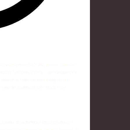
ой гимнастики из Уфы, мощно заявила
сийских "индивидуалок", пробившаяся в
- бронзу в упражнении с обручем и
 главную доминаторшу этого года -
условиях практически беспрерывного
т без пауз несколько недель подряд, и