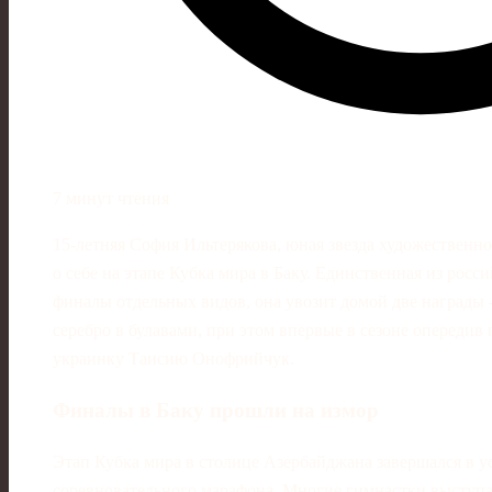
7 минут чтения
15-летняя София Ильтерякова, юная звезда художественн
о себе на этапе Кубка мира в Баку. Единственная из рос
финалы отдельных видов, она увозит домой две награды 
серебро в булавами, при этом впервые в сезоне опередив
украинку Таисию Онофрийчук.
Финалы в Баку прошли на измор
Этап Кубка мира в столице Азербайджана завершался в 
соревновательного марафона. Многие гимнастки выступаю