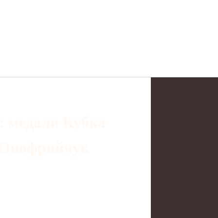
: медали Кубка
й Онофрийчук