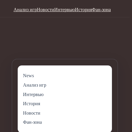
Анализ игр
Новости
Интервью
История
Фан-зона
News
Анализ игр
Интервью
История
Новости
Фан-зона