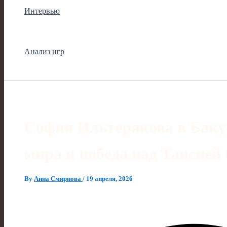
Интервью
Анализ игр
София Ильтерякова в Баку
мира и победа над Таисие
By
Анна Смирнова
/
19 апреля, 2026