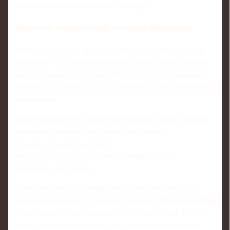
взвешенную оценку мастера о мастере.
Итого: не столько спор, сколько признание
Формально вопрос звучал жёстко: "кто сильнее - вы или
Романцев?". Но исходя из ответа Семина, это не история
про соперничество и самолюбие. Это скорее признание
значимости чужого пути и честный взгляд на собственные
достижения.
Юрий Павлович без лишней патетики расставил акценты:
Романцев - выше его по количеству титулов;
Газзаев и Спаллетти - рядом;
Кнутсен - лучший среди современных для него;
Фергюсон - над всеми.
Такой открытый и одновременно спокойный подход к
самооценке делает эту реплику Семина не просто цитатой
из интервью, а своеобразным ориентиром: даже легенда
может трезво смотреть на себя, уважая чужой успех и