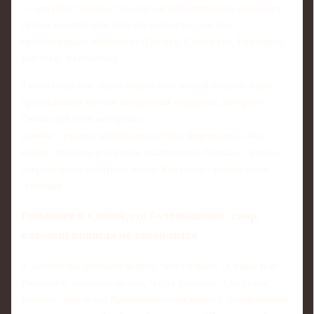
- с другой стороны, там, где он действительно ощущает
превосходство или хотя бы равенство, он это
проговаривает напрямую (Газзаев, Спаллетти, Романцев,
Кнутсен, Фергюсон).
Таким образом, через формально лёгкий формат игры
проглядывает чёткая внутренняя иерархия, которую
Семин для себя выстроил:
равные - рядом; легенды масштаба Фергюсона - над
всеми; тренеры его эпохи, выигравшие больше, - выше;
современные новаторы вроде Кнутсена - номер один
"сегодня".
Романцев и Семин для болельщиков: спор,
который никогда не закончится
У любителей футбола вопрос "кто сильнее - Семин или
Романцев" возникал не раз. Часть фанатов "Спартака"
уверена, что вклад Романцева сопоставим с целой эпохой