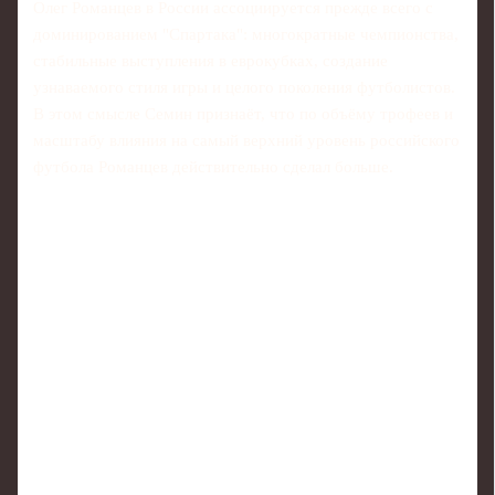
Олег Романцев в России ассоциируется прежде всего с
доминированием "Спартака": многократные чемпионства,
стабильные выступления в еврокубках, создание
узнаваемого стиля игры и целого поколения футболистов.
В этом смысле Семин признаёт, что по объёму трофеев и
масштабу влияния на самый верхний уровень российского
футбола Романцев действительно сделал больше.