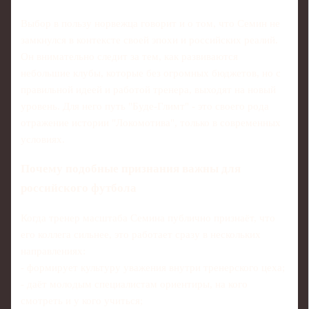
Выбор в пользу норвежца говорит и о том, что Семин не
замкнулся в контексте своей эпохи и российских реалий.
Он внимательно следит за тем, как развиваются
небольшие клубы, которые без огромных бюджетов, но с
правильной идеей и работой тренера, выходят на новый
уровень. Для него путь "Буде-Глимт" - это своего рода
отражение истории "Локомотива", только в современных
условиях.
Почему подобные признания важны для
российского футбола
Когда тренер масштаба Семина публично признаёт, что
его коллега сильнее, это работает сразу в нескольких
направлениях:
- формирует культуру уважения внутри тренерского цеха;
- даёт молодым специалистам ориентиры, на кого
смотреть и у кого учиться;