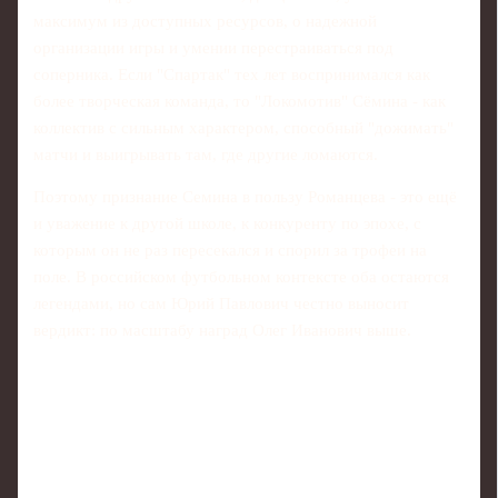
максимум из доступных ресурсов, о надежной
организации игры и умении перестраиваться под
соперника. Если "Спартак" тех лет воспринимался как
более творческая команда, то "Локомотив" Сёмина - как
коллектив с сильным характером, способный "дожимать"
матчи и выигрывать там, где другие ломаются.
Поэтому признание Семина в пользу Романцева - это ещё
и уважение к другой школе, к конкуренту по эпохе, с
которым он не раз пересекался и спорил за трофеи на
поле. В российском футбольном контексте оба остаются
легендами, но сам Юрий Павлович честно выносит
вердикт: по масштабу наград Олег Иванович выше.