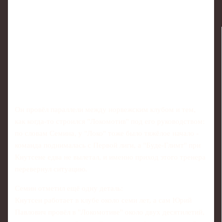
Он провёл параллели между норвежским клубом и тем,
как когда-то строился "Локомотив" под его руководством:
по словам Семина, у "Локо" тоже было тяжёлое начало -
команда поднималась с Первой лиги, а "Буде-Глимт" при
Кнутсене едва не вылетал, и именно приход этого тренера
перевернул ситуацию.
Семин отметил ещё одну деталь:
Кнутсен работает в клубе около семи лет, а сам Юрий
Павлович провёл в "Локомотиве" около двух десятилетий,