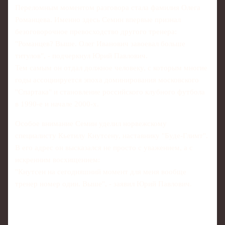
Переломным моментом разговора стала фамилия Олега
Романцева. Именно здесь Семин впервые признал
безоговорочное превосходство другого тренера:
"Романцев? Выше. Олег Иванович завоевал больше
титулов", - подчеркнул Юрий Павлович.
Тем самым он отдал должное человеку, с которым многие
годы ассоциируется эпоха доминирования московского
"Спартака" и становление российского клубного футбола
в 1990-е и начале 2000-х.
Особое внимание Семин уделил норвежскому
специалисту Кьетилу Кнутсену, наставнику "Буде-Глимт".
В его адрес он высказался не просто с уважением, а с
искренним восхищением:
"Кнутсен на сегодняшний момент для меня вообще
тренер номер один. Выше", - заявил Юрий Павлович.