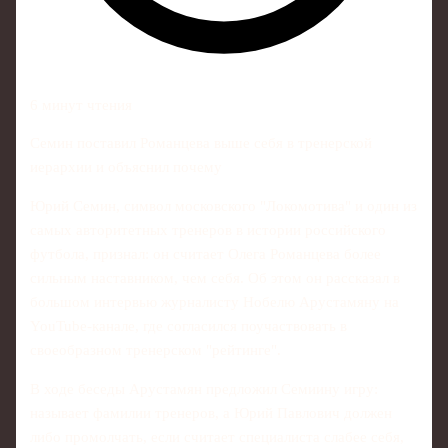
6 минут чтения
Семин поставил Романцева выше себя в тренерской
иерархии и объяснил почему
Юрий Семин, символ московского "Локомотива" и один из
самых авторитетных тренеров в истории российского
футбола, признал: он считает Олега Романцева более
сильным наставником, чем себя. Об этом он рассказал в
большом интервью журналисту Нобелю Арустамяну на
YouTube-канале, где согласился поучаствовать в
своеобразном тренерском "рейтинге".
В ходе беседы Арустамян предложил Семиину игру:
называет фамилии тренеров, а Юрий Павлович должен
либо промолчать, если считает специалиста слабее себя,