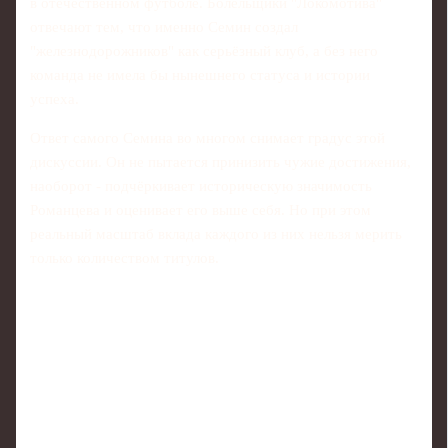
в отечественном футболе. Болельщики "Локомотива"
отвечают тем, что именно Семин создал
"железнодорожников" как серьёзный клуб, а без него
команда не имела бы нынешнего статуса и истории
успеха.
Ответ самого Семина во многом снимает градус этой
дискуссии. Он не пытается принизить чужие достижения,
наоборот - подчёркивает историческую значимость
Романцева и оценивает его выше себя. Но при этом
реальный масштаб вклада каждого из них нельзя мерить
только количеством титулов.