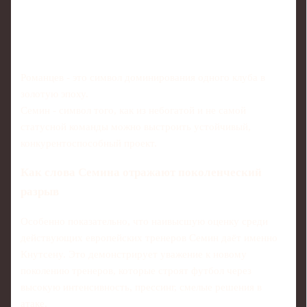
Романцев - это символ доминирования одного клуба в
золотую эпоху.
Семин - символ того, как из небогатой и не самой
статусной команды можно выстроить устойчивый,
конкурентоспособный проект.
Как слова Семина отражают поколенческий
разрыв
Особенно показательно, что наивысшую оценку среди
действующих европейских тренеров Семин даёт именно
Кнутсену. Это демонстрирует уважение к новому
поколению тренеров, которые строят футбол через
высокую интенсивность, прессинг, смелые решения в
атаке.