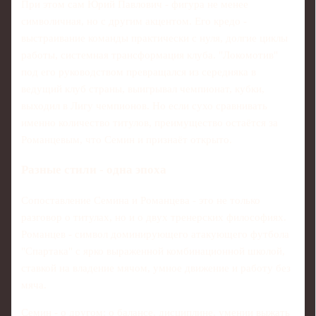
При этом сам Юрий Павлович - фигура не менее
символичная, но с другим акцентом. Его кредо -
выстраивание команды практически с нуля, долгие циклы
работы, системная трансформация клуба. "Локомотив"
под его руководством превращался из середняка в
ведущий клуб страны, выигрывал чемпионат, кубки,
выходил в Лигу чемпионов. Но если сухо сравнивать
именно количество титулов, преимущество остаётся за
Романцевым, что Семин и признаёт открыто.
Разные стили - одна эпоха
Сопоставление Семина и Романцева - это не только
разговор о титулах, но и о двух тренерских философиях.
Романцев - символ доминирующего атакующего футбола
"Спартака" с ярко выраженной комбинационной школой,
ставкой на владение мячом, умное движение и работу без
мяча.
Семин - о другом: о балансе, дисциплине, умении выжать