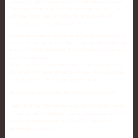
и за всё это время "каждый раз чего-нибудь выигрывал".
Тем не менее, при оценке текущего момента он отдал
норвежцу безусловный приоритет, подчеркнув его
актуальность и тренерскую новизну.
В завершение импровизированного рейтинга прозвучала
фамилия с совершенно особым весом для любого тренера
мира - сэр Алекс Фергюсон. И здесь Семин отреагировал
без тени сомнений:
"Фергюсон над всеми возвышается", - резюмировал он,
фактически поставив шотландца в отдельную категорию,
стоящую выше любых сравнений и споров.
Почему Семин ставит Романцева выше себя
Заявление Юрия Павловича о том, что Романцев сильнее
его как тренер, не выглядит дежурным комплиментом. Он
прямо увязывает тренерскую "силу" с количеством
завоёванных титулов.