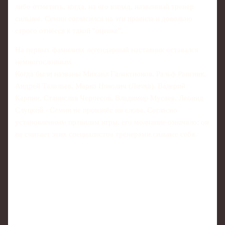
либо отметить, когда, на его взгляд, названный тренер
сильнее. Семин согласился на эти правила и довольно
строго отнёсся к такой "оценке".
На первых фамилиях легендарный наставник оставался
немногословным.
Когда были названы Михаил Галактионов, Ральф Рангник,
Андрей Талалаев, Марко Николич (Личка), Валерий
Карпин, Станислав Черчесов, Владимир Мусаев, Леонид
Слуцкий - Семин не произнёс ни слова. Согласно
установленным правилам игры, его молчание означало: он
не считает этих специалистов тренерами сильнее себя.