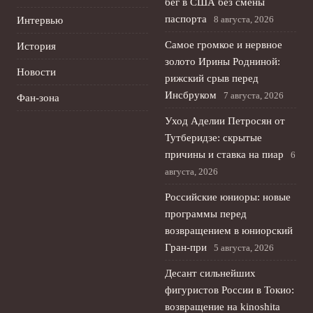
бег в США без смены
паспорта
8 августа, 2026
Интервью
Самое громкое и нервное
История
золото Ирины Родниной:
Новости
рижский срыв перед
Инсбруком
7 августа, 2026
Фан-зона
Уход Аделии Петросян от
Тутберидзе: скрытые
причины и ставка на пиар
6
августа, 2026
Российские юниоры: новые
программы перед
возвращением в юниорский
Гран-при
5 августа, 2026
Десант сильнейших
фигуристов России в Токио:
возвращение на kinoshita