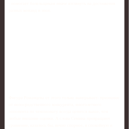
- помогает болельщикам иначе взглянуть на достижения
разных команд и эпох.
Фигура Романцева от этого только выигрывает: признание
от непосредственного конкурента, многолетнего
оппонента по чемпионату всегда ценится выше, чем
любые внешние оценки. А слова Семина превращают
сравнение, казалось бы, вечно спорное, в спокойную и