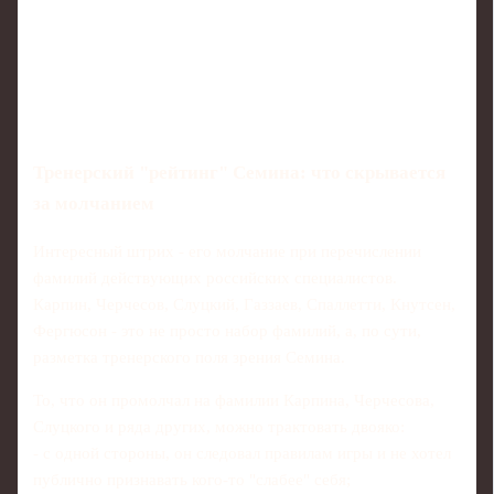
Тренерский "рейтинг" Семина: что скрывается
за молчанием
Интересный штрих - его молчание при перечислении
фамилий действующих российских специалистов.
Карпин, Черчесов, Слуцкий, Газзаев, Спаллетти, Кнутсен,
Фергюсон - это не просто набор фамилий, а, по сути,
разметка тренерского поля зрения Семина.
То, что он промолчал на фамилии Карпина, Черчесова,
Слуцкого и ряда других, можно трактовать двояко:
- с одной стороны, он следовал правилам игры и не хотел
публично признавать кого-то "слабее" себя;