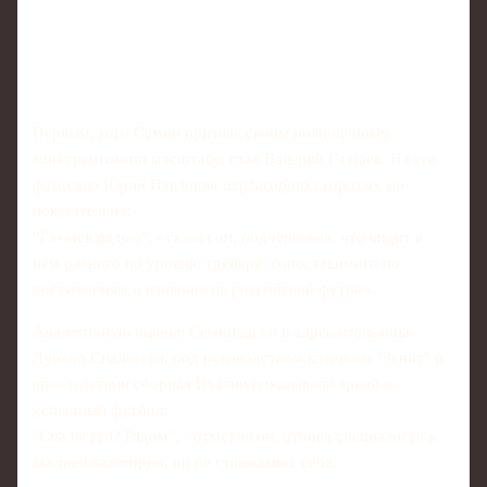
Первым, кого Семин признал своим полноценным
конкурентом по масштабу, стал Валерий Газзаев. На его
фамилию Юрий Павлович отреагировал коротко, но
показательно:
"Газзаев рядом", - сказал он, подчёркивая, что видит в
нём равного по уровню тренера, сопоставимого по
достижениям и влиянию на российский футбол.
Аналогичную оценку Семин дал и в адрес итальянца
Лучано Спаллетти, под руководством которого "Зенит" и
впоследствии сборная Италии показывали яркий и
успешный футбол:
"Спаллетти? Рядом", - отметил он, относя специалиста к
высшей категории, но не ставя выше себя.