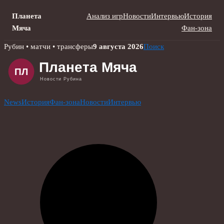
Планета
Анализ игр
Новости
Интервью
История
Мяча
Фан-зона
Skip
Рубин • матчи • трансферы
9 августа 2026
Поиск
to
content
News
История
Фан-зона
Новости
Интервью