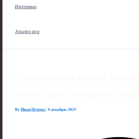
Интервью
Анализ игр
Сателлитные клубы России
лигах: роль и перспективы
By
Иван Петров
/
4 декабря, 2025