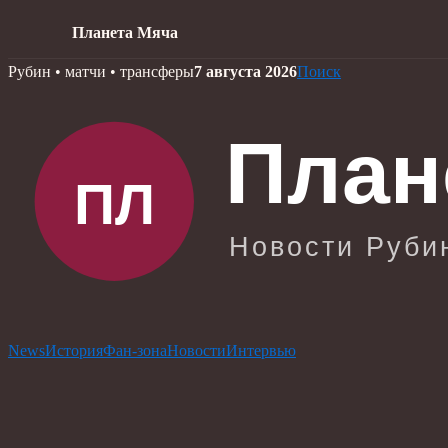
Планета Мяча
Skip
Рубин • матчи • трансферы
7 августа 2026
Поиск
to
content
News
История
Фан-зона
Новости
Интервью