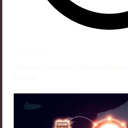
3 минут чтения
Зачем российским клубам вообще н
Европе