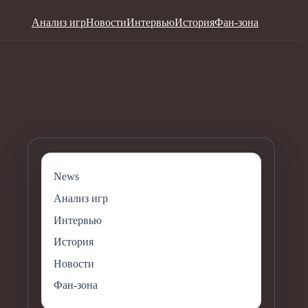
Анализ игр
Новости
Интервью
История
Фан-зона
News
Анализ игр
Интервью
История
Новости
Фан-зона