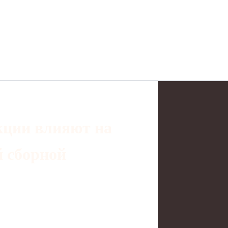
кции влияют на
 сборной