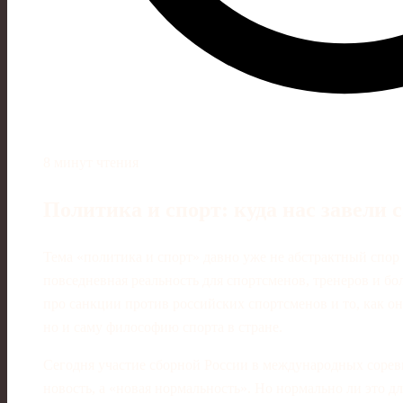
8 минут чтения
Политика и спорт: куда нас завели 
Тема «политика и спорт» давно уже не абстрактный спор 
повседневная реальность для спортсменов, тренеров и бо
про санкции против российских спортсменов и то, как он
но и саму философию спорта в стране.
Сегодня участие сборной России в международных сорев
новость, а «новая нормальность». Но нормально ли это дл