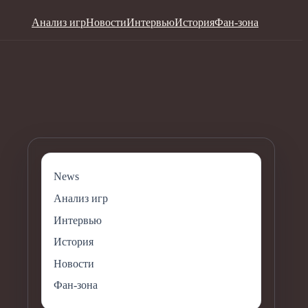
Анализ игр
Новости
Интервью
История
Фан-зона
News
Анализ игр
Интервью
История
Новости
Фан-зона