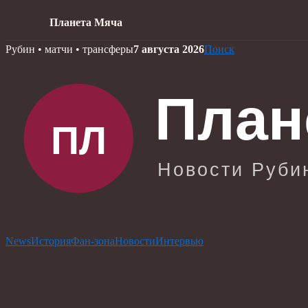
Планета Мяча
Skip
Рубин • матчи • трансферы
7 августа 2026
Поиск
to
content
News
История
Фан-зона
Новости
Интервью