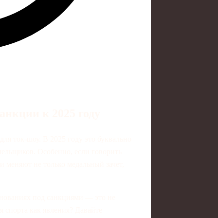
санкции к 2025 году
для ток‑шоу. В 2025 году это буквально
лельщиков. Особенно, если говорить
и меняют не только медальный зачет,
нованиях под санкциями — это не
я спорта как явления? Давайте