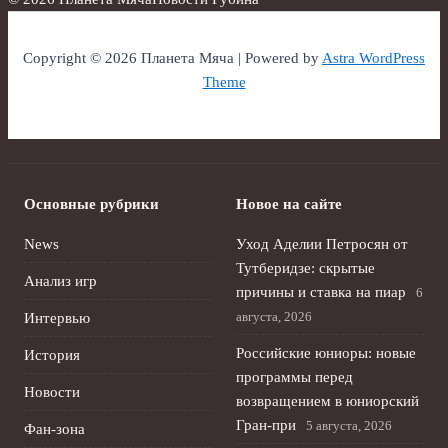
Copyright © 2026 Планета Мяча | Powered by
Astra WordPress
Theme
Основные рубрики
Новое на сайте
News
Уход Аделии Петросян от
Тутберидзе: скрытые
Анализ игр
причины и ставка на пиар
6
августа, 2026
Интервью
Российские юниоры: новые
История
программы перед
Новости
возвращением в юниорский
Гран-при
5 августа, 2026
Фан-зона