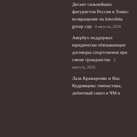
Десант сильнейших
фигуристов России в Токио:
возвращение на kinoshita
group cup
4 августа, 2026
Авербух поддержал
юридически обязывающие
договоры спортсменов при
смене гражданства
3
августа, 2026
Лала Крамаренко и Яна
Кудрявцева: гимнастика,
дебютный сингл и ЧМ в
Германии
2 августа, 2026
© 2026 Планета Мяча
Новости Рубина