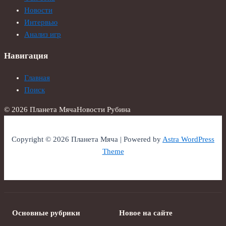
Новости
Интервью
Анализ игр
Навигация
Главная
Поиск
© 2026 Планета Мяча
Новости Рубина
Copyright © 2026 Планета Мяча | Powered by
Astra WordPress
Theme
Основные рубрики
Новое на сайте