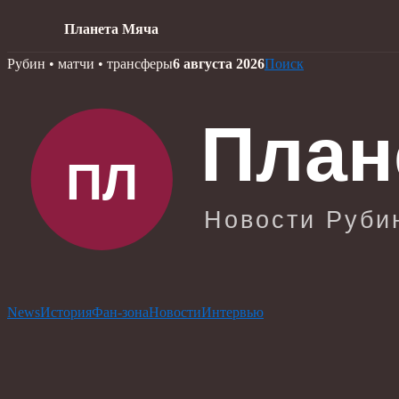
Планета Мяча
Skip
Рубин • матчи • трансферы
6 августа 2026
Поиск
to
content
News
История
Фан-зона
Новости
Интервью