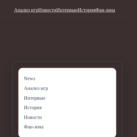
Анализ игр
Новости
Интервью
История
Фан-зона
News
Анализ игр
Интервью
История
Новости
Фан-зона