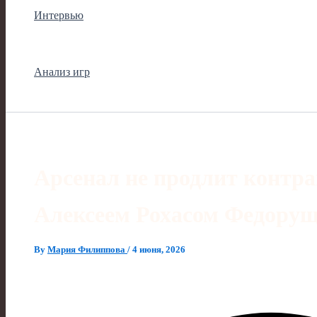
Интервью
Анализ игр
Арсенал не продлит контра
Алексеем Рохасом Федору
By
Мария Филиппова
/
4 июня, 2026