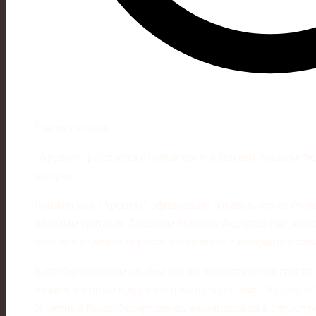
5 минут чтения
"Арсенал" расстаётся с голкипером Алексеем Рохасом Фе
контракт
Лондонский "Арсенал" официально объявил, что не стане
молодым вратарём Алексеем Рохасом Федорущенко, име
попало в перечень игроков, соглашения с которыми истек
В опубликованном клубом списке числится целая группа
команд, которым предстоит покинуть систему "Арсенала"
20‑летний Рохас Федорущенко, находившийся в структуре