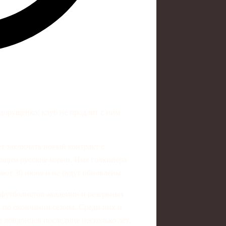
дорущенко: клуб не продлит с ним
т заключать новый контракт с
ющим русские корни. Имя голкипера
ают 30 июня и не будут обновлены.
 футболистов академии и резервных
 по окончании сезона. Среди них и
 лондонцев последние несколько лет.