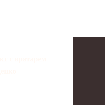
кт с вратарем
щенко