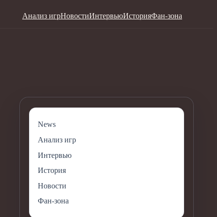
Анализ игр
Новости
Интервью
История
Фан-зона
News
Анализ игр
Интервью
История
Новости
Фан-зона