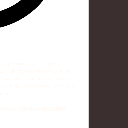
ко про «мяч и поле». Родители
 даже на психологическую среду. На
ки молодых футболистов в россии и
вому, но простым языком, с примерами
х лет.
ротив специализации