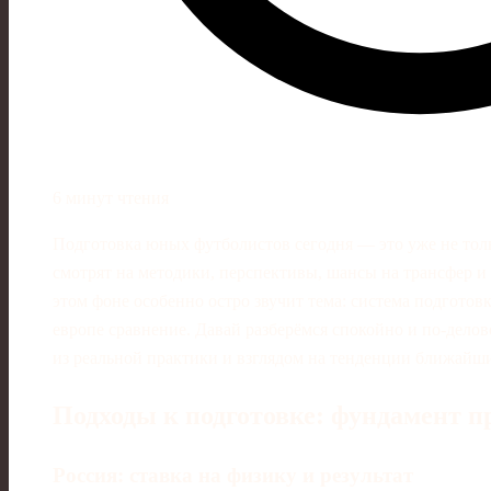
6 минут чтения
Подготовка юных футболистов сегодня — это уже не толь
смотрят на методики, перспективы, шансы на трансфер и
этом фоне особенно остро звучит тема: система подготов
европе сравнение. Давай разберёмся спокойно и по-дело
из реальной практики и взглядом на тенденции ближайши
Подходы к подготовке: фундамент п
Россия: ставка на физику и результат