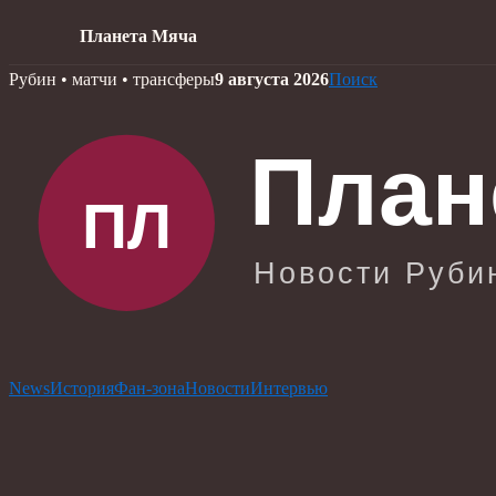
Планета Мяча
Skip
Рубин • матчи • трансферы
9 августа 2026
Поиск
to
content
News
История
Фан-зона
Новости
Интервью