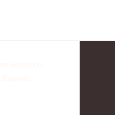
вки молодых
я Европа