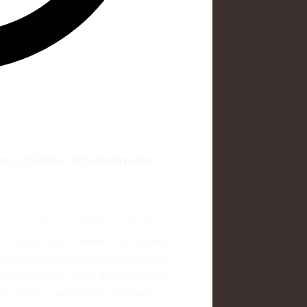
 клубном чемпионате
йских клубов в мировом клубном
 а скорее про влияние и потенциал.
ерес к тому, как выглядит чемпионат
ивы, никуда не делся. В 2020‑е годы
дителей», а витриной глобального