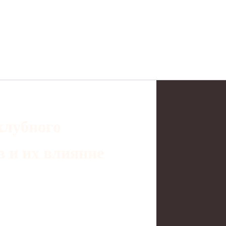
клубного
в и их влияние