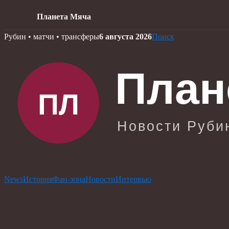
Планета Мяча
Skip
Рубин • матчи • трансферы
6 августа 2026
Поиск
to
content
News
История
Фан-зона
Новости
Интервью