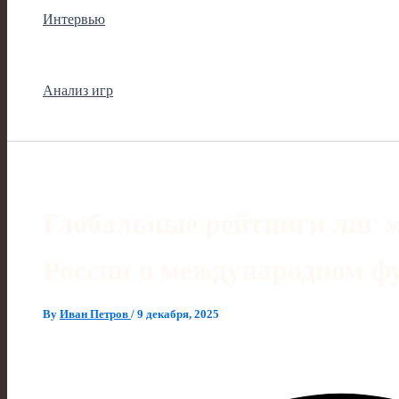
Интервью
Анализ игр
Глобальные рейтинги лиг м
России в международном ф
By
Иван Петров
/
9 декабря, 2025