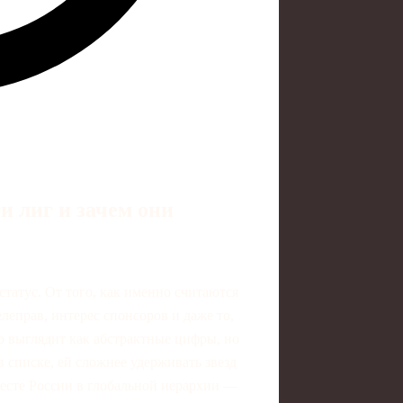
 лиг и зачем они
статус. От того, как именно считаются
леправ, интерес спонсоров и даже то,
то выглядит как абстрактные цифры, но
в списке, ей сложнее удерживать звезд
месте России в глобальной иерархии —