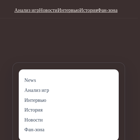
Анализ игр
Новости
Интервью
История
Фан-зона
News
Анализ игр
Интервью
История
Новости
Фан-зона