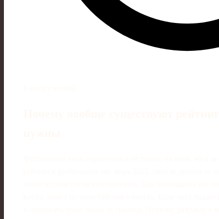
6 минут чтения
Почему вообще существуют рейтинги
нужны
Футбольные лиги соревнуются не только на поле, но и за 
рейтинги футбольных лиг мира 2025, зависят деньги от те
какие игроки согласятся приехать. Для болельщика все э
клубы живут по этим табелям о рангах. Если лига падает 
и продавать трансляции за границу. Поэтому разговор о 