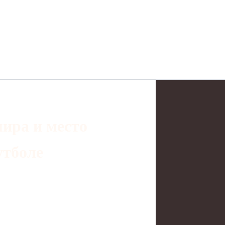
ира и место
утболе