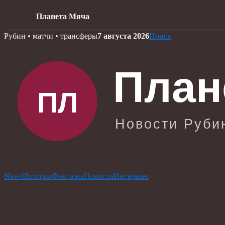
Планета Мяча
Skip
Рубин • матчи • трансферы
7 августа 2026
Поиск
to
content
News
История
Фан-зона
Новости
Интервью