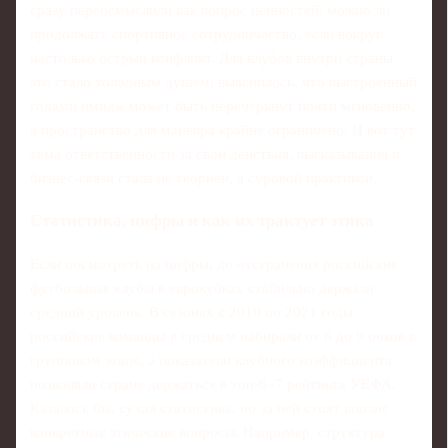
сразу переосмыслили как вопрос ценностей: можно ли
продолжать спортивное сотрудничество, если вокруг
настолько острый конфликт. Для клубов внутри страны
это стало холодным душем: выяснилось, что выстроенный
годами имидж может быть перечёркнут почти мгновенно,
а пространство для манёвра крайне ограничено. И вот тут
тема ответственности за свои действия, высказывания и
бизнес‑связи стала не теорией, а суровой практикой.
Статистика, цифры и как их трактует этика
Если посмотреть на цифры, до отстранения российские
футбольные клубы в еврокубках стабильно держали
средний уровень. В сезонах с 2010 по 2021 годы
российские команды в среднем набирали от 6 до 9 очков в
групповом этапе, а показатели клубного коэффициента
позволяли стране держаться в топ‑6–7 рейтинга УЕФА.
Казалось бы, сухая статистика, но за ней стоят вполне
конкретные этические вопросы. Например, структура