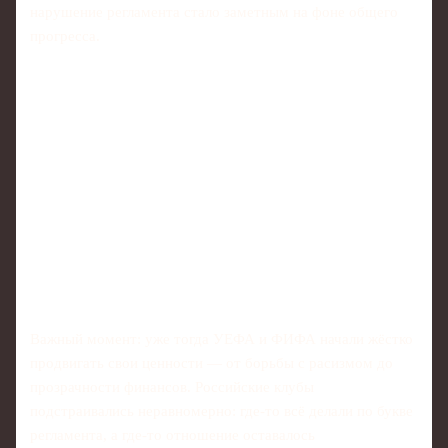
нарушение регламента стало заметным на фоне общего
прогресса.
Важный момент: уже тогда УЕФА и ФИФА начали жёстко
продвигать свои ценности — от борьбы с расизмом до
прозрачности финансов. Российские клубы
подстраивались неравномерно: где‑то всё делали по букве
регламента, а где‑то отношение оставалось