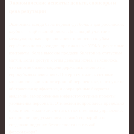
Экономические аспекты: деньги, спонсоры и
цена репутации
Экономика всегда была нервом футбола, а для российских
клубов — ещё и зоной риска. До санкций участие в
международных соревнованиях приносило клубам
серьёзную долю доходов: премиальные УЕФА, рекламные
контракты, более высокие продажи билетов на статусные
матчи. Когда доступ к этим деньгам исчез, выяснилось,
что многие бизнес‑модели держались именно на
еврокубковых вливаниях. Потери считались сотнями
миллионов евро в долгосрочной перспективе, и это уже не
абстрактная арифметика, а сокращённые бюджеты
академий, замороженные инфраструктурные проекты,
увольнения персонала. Этический вопрос здесь предельно
практичен: можно ли считать ответственным управление,
которое не предусматривало такой сценарий и не
создавало подушку безопасности на случай
форс‑мажора?