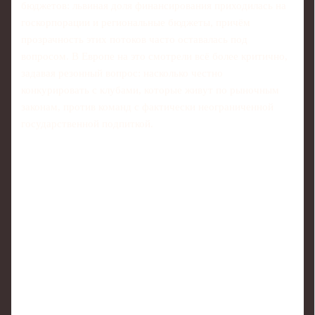
бюджетов: львиная доля финансирования приходилась на
госкорпорации и региональные бюджеты, причём
прозрачность этих потоков часто оставалась под
вопросом. В Европе на это смотрели всё более критично,
задавая резонный вопрос: насколько честно
конкурировать с клубами, которые живут по рыночным
законам, против команд с фактически неограниченной
государственной подпиткой.