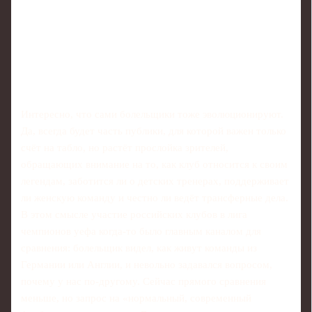
Интересно, что сами болельщики тоже эволюционируют.
Да, всегда будет часть публики, для которой важен только
счёт на табло, но растёт прослойка зрителей,
обращающих внимание на то, как клуб относится к своим
легендам, заботится ли о детских тренерах, поддерживает
ли женскую команду и честно ли ведёт трансферные дела.
В этом смысле участие российских клубов в лига
чемпионов уефа когда‑то было главным каналом для
сравнения: болельщик видел, как живут команды из
Германии или Англии, и невольно задавался вопросом,
почему у нас по‑другому. Сейчас прямого сравнения
меньше, но запрос на «нормальный, современный