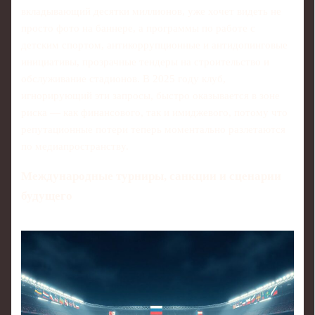
вкладывающий десятки миллионов, уже хочет видеть не
просто фото на баннере, а программы по работе с
детским спортом, антикоррупционные и антидопинговые
инициативы, прозрачные тендеры на строительство и
обслуживание стадионов. В 2025 году клуб,
игнорирующий эти запросы, быстро оказывается в зоне
риска — как финансового, так и имиджевого, потому что
репутационные потери теперь моментально разлетаются
по медиапространству.
Международные турниры, санкции и сценарии
будущего