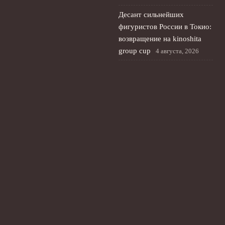
Десант сильнейших
фигуристов России в Токио:
возвращение на kinoshita
group cup
4 августа, 2026
© 2026 Планета Мяча
Новости Рубина
News
Анализ игр
Интервью
История
Новости
Фан-зона