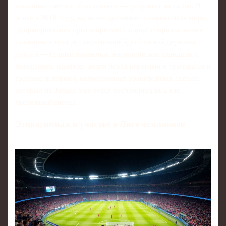
«по‑домашнему», мол, главное — результат на табло. В
итоге к 2018 году, на волне домашнего чемпионата мира,
сформировалось противоречие: с одной стороны, новые
стадионы и имидж современной футбольной державы, с
другой — старые привычки, эпизодические скандалы с
поведением фанатов, долги перед игроками и тренерами и
громкие истории о непрозрачных трансферных схемах,
которые на Западе уже тогда воспринимались как
тревожный сигнал.
Этика, имидж и участие в Лиге чемпионов