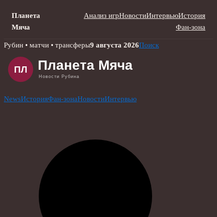
Планета
Анализ игр
Новости
Интервью
История
Мяча
Фан-зона
Skip
Рубин • матчи • трансферы
9 августа 2026
Поиск
to
content
News
История
Фан-зона
Новости
Интервью