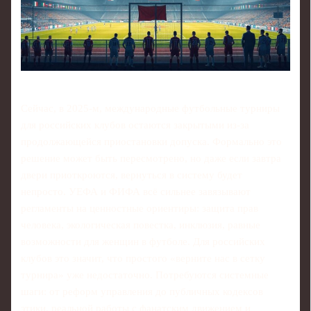
Сейчас, в 2025‑м, международные футбольные турниры
для российских клубов остаются закрытыми из‑за
продолжающейся приостановки допуска. Формально это
решение может быть пересмотрено, но даже если завтра
двери приоткроются, вернуться в систему будет
непросто. УЕФА и ФИФА всё сильнее завязывают
регламенты на ценностные ориентиры: защита прав
человека, экологическая повестка, инклюзия, равные
возможности для женщин в футболе. Для российских
клубов это значит, что простого «верните нас в сетку
турнира» уже недостаточно. Потребуются системные
шаги: от реформ управления до публичных кодексов
этики, реальной работы с фанатским движением и