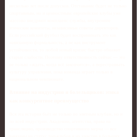
несколько лет после допусков. Отставание будет не только
спортивным, но и ценностным: европейские клубы уже
массово внедряют комплаенс‑службы, внутренние
этические комитеты, независимые советы директоров.
Если российский футбол будет воспринимать это как
навязанную формальность, а не как инструмент
устойчивости, то любой новый кризис быстро обнажит
старые слабости. Поэтому ответственность сейчас — это
не только «ждать, когда всё закончится», а перестраивать
культуру управления, пока команда играет только в
национальном чемпионате.
Влияние на индустрию и болельщиков: этика
как конкурентное преимущество
Вся эта история бьёт не только по элитным клубам, но и
по всей индустрии. Академии, агентства, права на
трансляцию, производство спортивного мерча — все
завязаны на статус топ‑клубов и их участие в больших