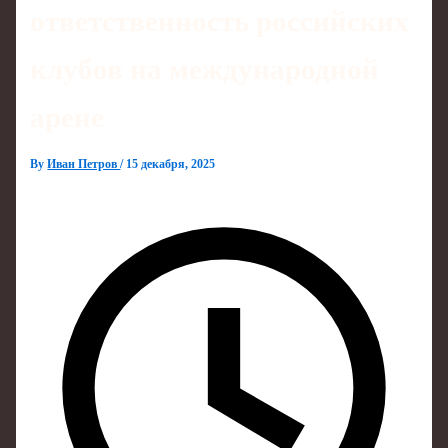
ответственность российских
клубов на международной
арене
By
Иван Петров
/
15 декабря, 2025