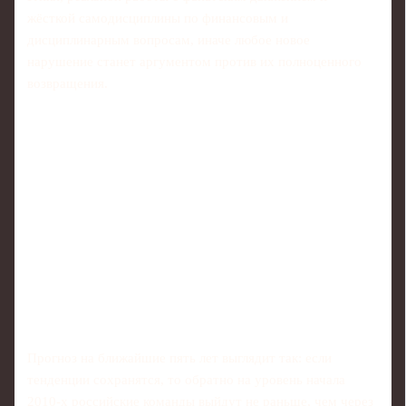
жёсткой самодисциплины по финансовым и
дисциплинарным вопросам, иначе любое новое
нарушение станет аргументом против их полноценного
возвращения.
Прогноз на ближайшие пять лет выглядит так: если
тенденции сохранятся, то обратно на уровень начала
2010‑х российские команды выйдут не раньше, чем через