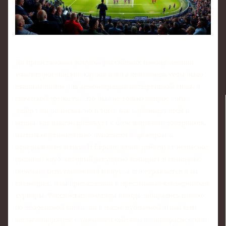
До приостановки допуска российских команд именно
участие российских клубов в лига чемпионов уефа было
главным полем для демонстрации и спортивной силы, и
этической зрелости. Это был не только вопрос того,
дойдут ли до весны, но и того, как клуб ведёт себя в
медиа, как взаимодействует с болельщиками соперников,
насколько уважительно относится к арбитрам и
официальным лицам. В Европе давно действует негласное
правило: клуб, который регулярно попадает в скандалы,
получает репутационный минус, а это отражается и на
спонсорах, и на приглашении в престижные коммерческие
турниры. Российские команды иногда забирались высоко
по спортивной части, но в плане публичной этики шли
зигзагами: рядом с удачными кейсами по антирасистским