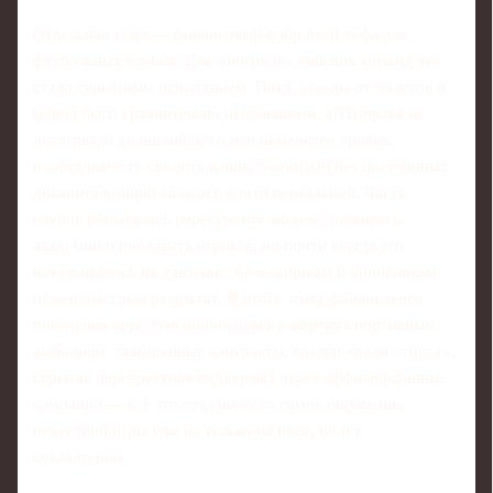
Отдельная тема — финансовый фэйр плей уефа для
футбольных клубов. Для многих российских команд это
стало серьёзным испытанием. Пока доходы от билетов и
мерча были сравнительно небольшими, а ТВ‑права не
дотягивали до английского или немецкого уровня,
необходимость сводить концы с концами без постоянных
докапитализаций казалась почти нереальной. Часть
клубов попыталась перестроить модель, развивать
академии и продавать игроков, но почти всегда это
наталкивалось на давление: болельщикам и чиновникам
нужен быстрый результат. В итоге этика финансового
поведения зачастую приносилась в жертву спортивным
амбициям: завышенные контракты, сделки «ради отчёта»,
скрытая перекрестная поддержка через аффилированные
компании — всё это создавало то самое ощущение
нечестной игры уже не только на поле, но и в
бухгалтерии.