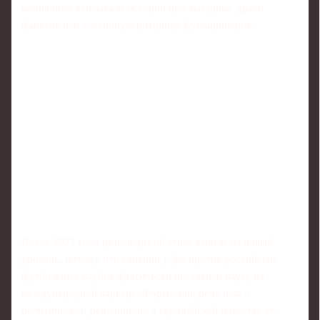
кампаниям всплывали истории про выездные драки
фанатов или токсичную риторику функционеров.
После 2022 года разговоры об этике вышли на новый
уровень, потому что санкции уефа против российских
футбольных клубов фактически поставили паузу на
международной карьере. Формально речь шла о
политическом решении, но в европейской повестке это