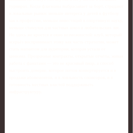
турнирах. Когда флагманы выбрасывает за борт, страдают
и локальные рынки: меньше интереса у детей к футболу
как к профессии, меньше инвестиций в спортивную науку,
меньше стимулов для частных школ и любительских лиг.
Но здесь же кроется и окно возможностей: клуб, который
всерьёз воспринимает этику как часть стратегии, может
стать магнитом для аудитории, которая устала от
цинизма. Прозрачные контракты, открытые отчёты, живая
работа с фанатами — это не красивый пиар, а способ
выстроить доверие, которое потом конвертируется и в
продажи абонементов, и в лояльность спонсоров, и в
готовность местных властей поддерживать
инфраструктуру.