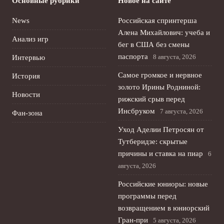
Основные рубрики
Новое на сайте
News
Российская спринтерша
Алена Михайлович: учеба и
Анализ игр
бег в США без смены
паспорта
8 августа, 2026
Интервью
Самое громкое и нервное
История
золото Ирины Родниной:
Новости
рижский срыв перед
Инсбруком
7 августа, 2026
Фан-зона
Уход Аделии Петросян от
Тутберидзе: скрытые
причины и ставка на пиар
6
августа, 2026
Российские юниоры: новые
программы перед
возвращением в юниорский
Гран-при
5 августа, 2026