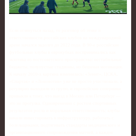
Если оглянуться назад, то разговор об этике и
ответственности российских клубов на международной
арене начался задолго до 2022 года. В 90‑е российские
футбольные клубы в еврокубках воспринимались как
экзотика из постсоветского пространства: нестабильные
бюджеты, полупустые стадионы, но бешеная мотивация.
К началу 2010‑х картина изменилась: «Зенит», ЦСКА,
«Спартак» и «Локомотив» уже не просто участвовали, а
регулярно выходили из групп, и европейские соперники
привыкли к тому, что выезд в Москву или Петербург —
это не прогулка. Одновременно с ростом спортивных
результатов росла и моральная ответственность: клубы
начали инвестировать в инфраструктуру, работать с
болельщиками, подтягивать стандарты медицинского и
организационного сопровождения матчей, а каждое