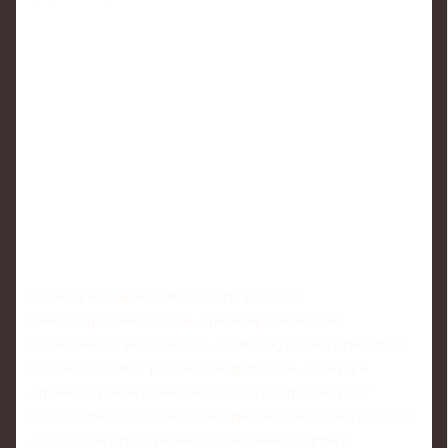
Спонсоры тоже начали задавать вопросы.
Международные бренды, ориентирующиеся на
глобальные стандарты ESG, стали аккуратнее относиться
к любым связям с российским футболом. А внутри
страны крупный бизнес всё чаще стал требовать от
клубов отчётности: не только финансовой, но и в области
социальной ответственности. Условный партнёр,