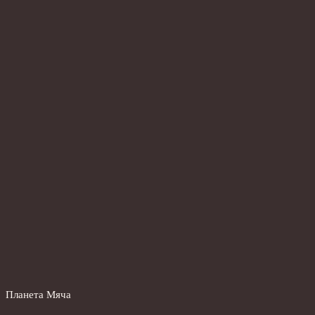
Планета Мяча