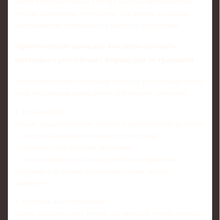
место в составе займёт тот, кто каждую неделю играет
против защитников топ-уровня. Это влияет на общую
интенсивность чемпионата и качество подготовки.
Практические выводы: как использовать
потенциал российских форвардов за границей
Чтобы превратить отдельные успехи в устойчивый тренд,
всем участникам рынка стоит действовать системно.
1. Клубам РПЛ
Нужно заранее готовить игроков к европейскому футболу:
— вводить высокоинтенсивные тренировки;
— работать над прессинг-моделями;
— давать форвардам больше свободы в принятии
решений, а не только шаблонные схемы «навес —
замкнуть».
2. Игрокам и их окружению
Важно выбирать лигу и клуб, где профиль игрока реально