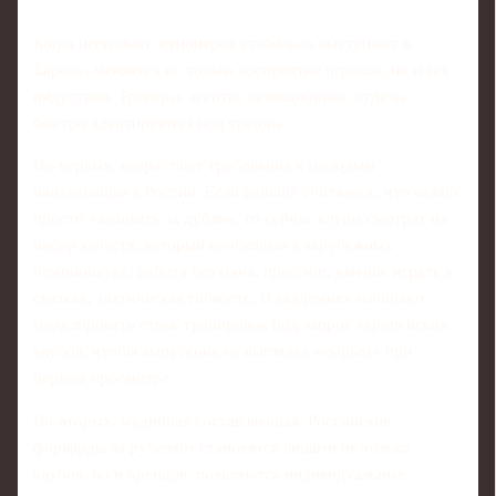
Когда несколько легионеров стабильно выступают в
Европе, меняется не только восприятие игроков, но и вся
индустрия. Тренеры, агенты, селекционные отделы
быстро адаптируются под тренды.
Во-первых, возрастают требования к молодым
нападающим в России. Если раньше считалось, что важно
просто «забивать за дубль», то сейчас клубы смотрят на
набор качеств, который необходим в зарубежных
чемпионатах: работа без мяча, прессинг, умение играть в
связках, тактическая гибкость. В академиях начинают
моделировать стиль тренировок под запрос европейских
клубов, чтобы выпускник не выглядел «сырым» при
первом просмотре.
Во-вторых, медийная составляющая. Российские
форварды за рубежом становятся лицами не только
клубов, но и брендов: появляются индивидуальные