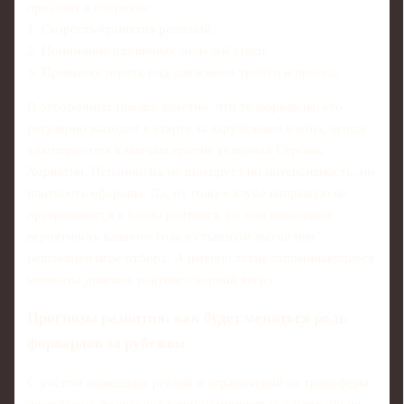
привозят в сборную:
1. Скорость принятия решений.
2. Понимание различных моделей атаки.
3. Привычку играть под давлением трибун и прессы.
В отборочных циклах заметно, что те форварды, кто
регулярно выходит в старте за зарубежные клубы, лучше
адаптируются к матчам против условной Сербии,
Хорватии, Испании: их не шокирует ни интенсивность, ни
плотность обороны. Да, их голы в клубе напрямую не
превращаются в баллы рейтинга, но они повышают
вероятность важного гола в стыковом матче или
решающей игре отбора. А именно такие запоминающиеся
моменты двигают рейтинг сборной вверх.
Прогнозы развития: как будет меняться роль
форвардов за рубежом
С учётом нынешних реалий и ограничений на трансферы,