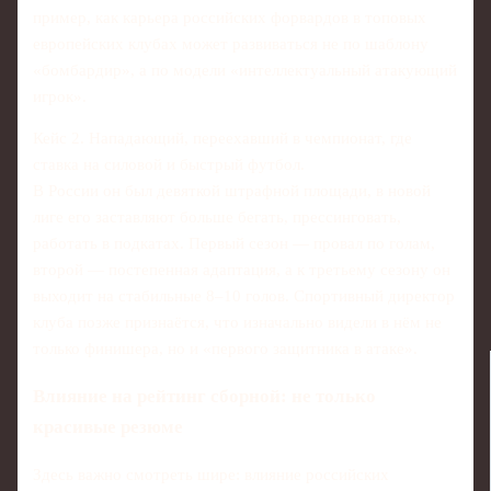
пример, как карьера российских форвардов в топовых
европейских клубах может развиваться не по шаблону
«бомбардир», а по модели «интеллектуальный атакующий
игрок».
Кейс 2. Нападающий, переехавший в чемпионат, где
ставка на силовой и быстрый футбол.
В России он был девяткой штрафной площади, в новой
лиге его заставляют больше бегать, прессинговать,
работать в подкатах. Первый сезон — провал по голам,
второй — постепенная адаптация, а к третьему сезону он
выходит на стабильные 8–10 голов. Спортивный директор
клуба позже признаётся, что изначально видели в нём не
только финишера, но и «первого защитника в атаке».
Влияние на рейтинг сборной: не только
красивые резюме
Здесь важно смотреть шире: влияние российских