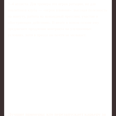
3–4 ассиста. Для тренера это игрок ротации, но для
аналитиков клуба — «игрок влияния»: высокая полезность
на минуту, работа на командный прессинг, участие в
обостряющих действиях. В итоге в новом сезоне ему
предлагают продление контракта на улучшенных
условиях, хотя в прессе он почти не мелькает.
Лучшие примеры: кто перезапускает карьеру за