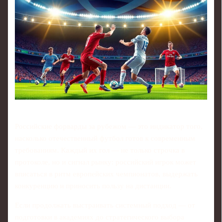
Российские форварды за рубежом — это индикатор того,
насколько отечественный футбол готов к современным
требованиям. Каждый их гол — не только строчка в
протоколе, но и сигнал рынку: российский игрок может
вписаться в ритм европейских чемпионатов, выдержать
конкуренцию и приносить пользу на дистанции.
Если продолжать выстраивать системный подход — от
подготовки в академиях до стратегического выбора