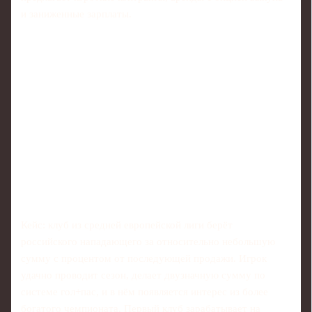
и заниженные зарплаты.
Кейс: клуб из средней европейской лиги берёт
российского нападающего за относительно небольшую
сумму с процентом от последующей продажи. Игрок
удачно проводит сезон, делает двузначную сумму по
системе гол+пас, и в нём появляется интерес из более
богатого чемпионата. Первый клуб зарабатывает на