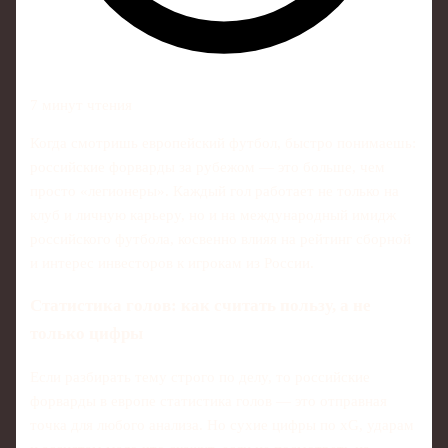
7 минут чтения
Когда смотришь европейский футбол, быстро понимаешь:
российские форварды за рубежом — это больше, чем
просто «легионеры». Каждый гол работает не только на
клуб и личную карьеру, но и на международный имидж
российского футбола, косвенно влияя на рейтинг сборной
и интерес инвесторов к игрокам из России.
Статистика голов: как считать пользу, а не
только цифры
Если разбирать тему строго по делу, то российские
форварды в европе статистика голов — это отправная
точка для любого анализа. Но сухие цифры по xG, ударам