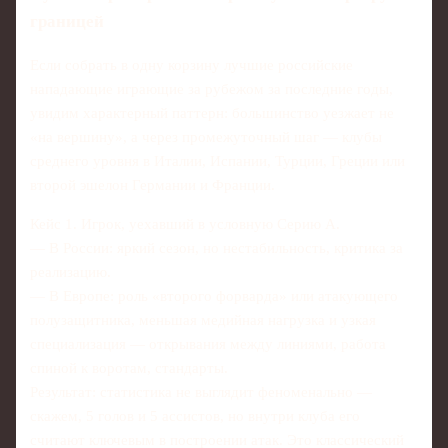
границей
Если собрать в одну корзину лучшие российские
нападающие играющие за рубежом за последние годы,
увидим характерный паттерн: большинство уезжает не
«на вершину», а через промежуточный шаг — клубы
среднего уровня в Италии, Испании, Турции, Греции или
второй эшелон Германии и Франции.
Кейс 1. Игрок, уехавший в условную Серию А.
— В России: яркий сезон, но нестабильность, критика за
реализацию.
— В Европе: роль «второго форварда» или атакующего
полузащитника, меньшая медийная нагрузка и узкая
специализация — открывания между линиями, работа
спиной к воротам, стандарты.
Результат: статистика не выглядит феноменально —
скажем, 5 голов и 5 ассистов, но внутри клуба его
считают ключевым в построении атак. Это классический