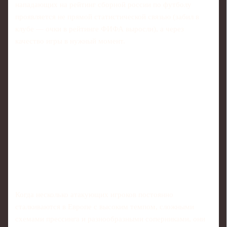
нападающих на рейтинг сборной россии по футболу
проявляется не прямой статистической связью (забил в
клубе — очки в рейтинге ФИФА выросли), а через
качество игры в нужный момент.
Когда несколько атакующих игроков постоянно
сталкиваются в Европе с высоким темпом, сложными
схемами прессинга и разнообразными соперниками, они