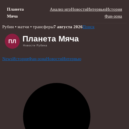
Планета
Анализ игр
Новости
Интервью
История
Мяча
Фан-зона
Skip
Рубин • матчи • трансферы
7 августа 2026
Поиск
to
content
News
История
Фан-зона
Новости
Интервью