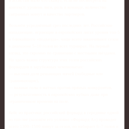
и ассистам мало что скажут, если не посмотреть на
контекст: уровень лиги, роль в команде, количество
сыгранных минут и качество партнеров.
Возьмём усреднённый срез последних лет. Российские
нападающие, играющие в европейских лигах уровня топ-5
и ближайшего «подъезда», чаще всего заканчивают сезон
в диапазоне 5–10 голов во всех турнирах. На первый
взгляд, это скромно по сравнению с местными звёздами.
Но здесь важна структура этих голов российских
форвардов в зарубежных чемпионатах:
— высокая доля решающих мячей (победные или
сравнивающие),
— важные голы в матчах против прямых конкурентов,
— результативность в европейских кубках даже при
ограниченном времени на поле.
Кейс из практики: российский форвард в середняке одной
из топ-лиг (назовём его условно «Форвард А») проводит
всего 1300–1500 минут за сезон, но набирает 6–7 голов и