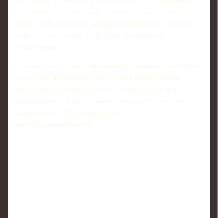
российских форвардов в топ-чемпионатах в ближайшие
годы немного, но их профиль станет более чётким. Не
стоит ждать массового наплыва классических «девяток» в
топы — спрос на них и так велик, конкуренция
колоссальная.
Гораздо реалистичнее сценарий, при котором российские
атакующие игроки закрепляются как универсальные
форварды: способные отыграть и на фланге, и под
нападающим, и в роли ложной девятки. Это отвечает
запросу европейских тренеров на
многофункциональность.