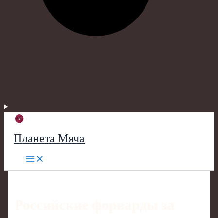
Планета Мяча
Российские форварды за