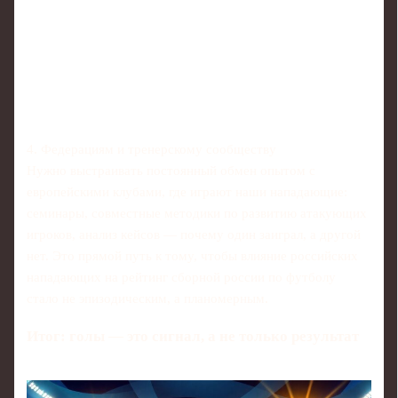
4. Федерациям и тренерскому сообществу
Нужно выстраивать постоянный обмен опытом с
европейскими клубами, где играют наши нападающие:
семинары, совместные методики по развитию атакующих
игроков, анализ кейсов — почему один заиграл, а другой
нет. Это прямой путь к тому, чтобы влияние российских
нападающих на рейтинг сборной россии по футболу
стало не эпизодическим, а планомерным.
Итог: голы — это сигнал, а не только результат