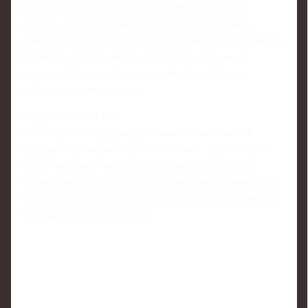
востребован. Не гнаться за громким названием, а
смотреть на стиль игры команды и её отношение к
развитию молодых. Удачная статистика голов российских
форвардов в зарубежных чемпионатах чаще всего
рождается там, где игроку дают понятную роль и
стабильное время на поле.
3. Агентам и скаутам
Стоит перестать продавать только «голы» и начать
продавать «функцию игрока в системе». Европейским
клубам интересно видеть, как форвард работает на
команду: прессинг, подборы, участие в построении атак.
Тогда разговор идёт не о случайном всплеске формы, а о
предсказуемом вкладе в игру.