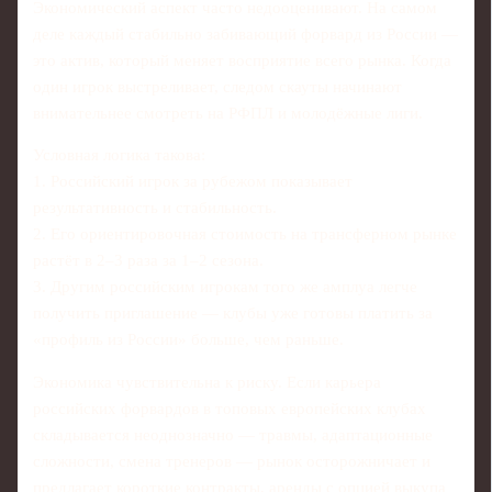
Экономический аспект часто недооценивают. На самом
деле каждый стабильно забивающий форвард из России —
это актив, который меняет восприятие всего рынка. Когда
один игрок выстреливает, следом скауты начинают
внимательнее смотреть на РФПЛ и молодёжные лиги.
Условная логика такова:
1. Российский игрок за рубежом показывает
результативность и стабильность.
2. Его ориентировочная стоимость на трансферном рынке
растёт в 2–3 раза за 1–2 сезона.
3. Другим российским игрокам того же амплуа легче
получить приглашение — клубы уже готовы платить за
«профиль из России» больше, чем раньше.
Экономика чувствительна к риску. Если карьера
российских форвардов в топовых европейских клубах
складывается неоднозначно — травмы, адаптационные
сложности, смена тренеров — рынок осторожничает и
предлагает короткие контракты, аренды с опцией выкупа