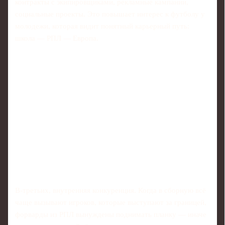
контракты с экипировщиками, рекламные кампании,
социальные проекты. Это повышает интерес к футболу у
молодежи, которая видит понятный карьерный путь:
школа — РПЛ — Европа.
В-третьих, внутренняя конкуренция. Когда в сборную всё
чаще вызывают игроков, которые выступают за границей,
форварды из РПЛ вынуждены поднимать планку — иначе