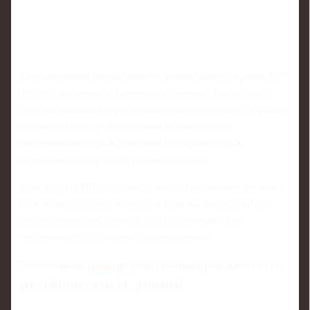
Перспективное направление — ранний выезд игроков 18–
20 лет в академии и фарм-клубы Европы. Там их сразу
учат интенсивной игре, позиционному прессингу и работе
без мяча. Через 3–4 года такие игроки уже не
воспринимаются как «экзотика из России», а как
нормальный ресурс для ротации состава.
Если клубы РПЛ будут выстраивать продающую модель
(как делают португальские или бельгийские клубы), то
поток легионеров станет более стабильным, а не
«волнами» после удачных еврокампаний.
Экономика трансферов: сколько реально стоят
российские голы за границей