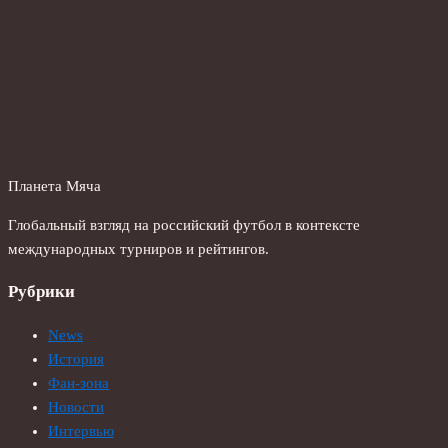
Планета Мяча
Глобальный взгляд на российский футбол в контексте
международных турниров и рейтингов.
Рубрики
News
История
Фан-зона
Новости
Интервью