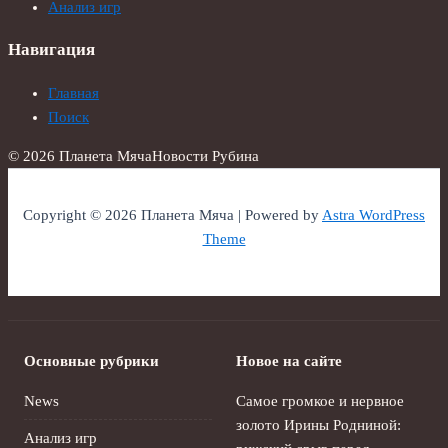
Анализ игр
Навигация
Главная
Поиск
© 2026 Планета Мяча
Новости Рубина
Copyright © 2026 Планета Мяча | Powered by
Astra WordPress
Theme
Основные рубрики
Новое на сайте
News
Самое громкое и нервное
золото Ирины Родниной:
Анализ игр