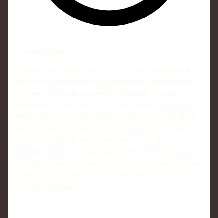
7 минут чтения
История попыток российских специалистов закрепиться в
других чемпионатах чем‑то напоминает длинный сериал:
громкие старты, неожиданные развороты, сложные
характеры, другой менталитет и постоянное напряжение
вокруг каждого решения. Если смотреть только на яркие
вывески контрактов, многое кажется понятным и даже
предсказуемым. Но как только копаешь глубже,
становится видно, что карьера российских тренеров за
рубежом подводные камни скрывает буквально на каждом
шаге: от языка и быта до управления эго звёзд и хитрой
клубной политики.
---