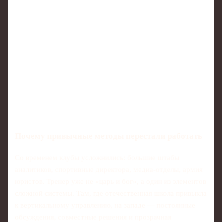
Почему привычные методы перестали работать
Со временем клубы усложнились: большие штабы
аналитиков, спортивные директора, медиа‑отделы, армия
юристов. Тренер уже не «царь и бог», а один из элементов
сложной системы. Там, где отечественная школа привыкла
к вертикальному управлению, на западе — постоянные
обсуждения, совместные решения и прозрачная