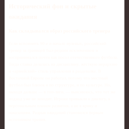
Исторический фон и скрытые
ожидания
Как складывался образ российского тренера
Если вспомнить 90‑е и начало нулевых, российский
тренер за границей был редким исключением и
воспринимался почти как посол отечественного футбола.
Тогда ставка делалась на дисциплину, жёсткую иерархию
и «армейский» стиль управления в раздевалке. В
Восточной Европе он работал, потому что местный
футбол был близок и по структуре, и по культуре. Но,
выходя дальше — в топ‑лиги, — выяснилось, что тот же
подход уже не заходит. Игроки привыкли к диалогу, к
персональным планам развития, а не к крику и
наказаниям. Разрыв ожиданий становился первым
источником трения.