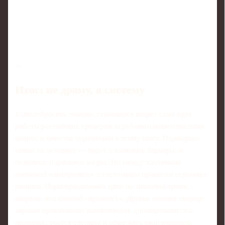
---
Итог: не драму, а систему
Если отбросить эмоции, становится видно: сама идея
работы российских тренеров за рубежом жизнеспособна,
вопрос в качестве подготовки к этому шагу. Подводные
камни не исчезнут — будут и языковые барьеры, и
политика, и давление медиа. Но между хаотичной
попыткой «выстрелить» и системным проектом огромная
разница. Одни продолжают идти по знакомой тропе,
надеясь, что diesmal «пронесёт». Другие меняют подход:
заранее прокачивают компетенции, договариваются о
правилах, учатся слушать и объяснять свои решения.