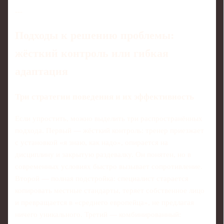
---
Подходы к решению проблемы:
жёсткий контроль или гибкая
адаптация
Три стратегии поведения и их эффективность
Если упростить, можно выделить три распространённых
подхода. Первый — жёсткий контроль: тренер приезжает
с установкой «я знаю, как надо», опирается на
дисциплину и закрытую раздевалку. Он понятен, но в
современных условиях быстро вызывает сопротивление.
Второй — полная подстройка: специалист старается
копировать местные стандарты, теряет собственное лицо
и превращается в «среднего европейца», не предлагая
ничего уникального. Третий — комбинированный: