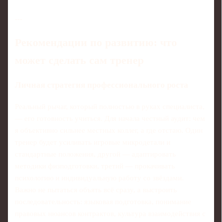
---
Рекомендации по развитию: что
может сделать сам тренер
Личная стратегия профессионального роста
Реальный рычаг, который полностью в руках специалиста,
— его готовность учиться. Для начала честный аудит: чем
я объективно сильнее местных коллег, а где отстаю. Один
тренер будет усиливать игровые микродетали и
стандартные положения, другой — адаптировать
методики физподготовки, третий — прокачивать
психологию и индивидуальную работу со звёздами.
Важно не пытаться объять всё сразу, а выстроить
последовательность: языковая подготовка, понимание
правовых нюансов контрактов, культура взаимодействия с