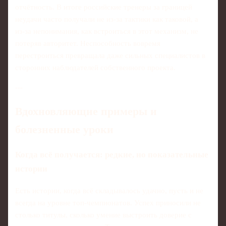
отчётность. В итоге российские тренеры за границей
неудачи часто получали не из‑за тактики как таковой, а
из‑за непонимания, как встроиться в этот механизм, не
потеряв авторитет. Неспособность вовремя
перестроиться превращала даже сильных специалистов в
сторонних наблюдателей собственного проекта.
---
Вдохновляющие примеры и
болезненные уроки
Когда всё получается: редкие, но показательные
истории
Есть истории, когда всё складывалось удачно, пусть и не
всегда на уровне топ‑чемпионатов. Успех приносили не
столько титулы, сколько умение выстроить доверие с