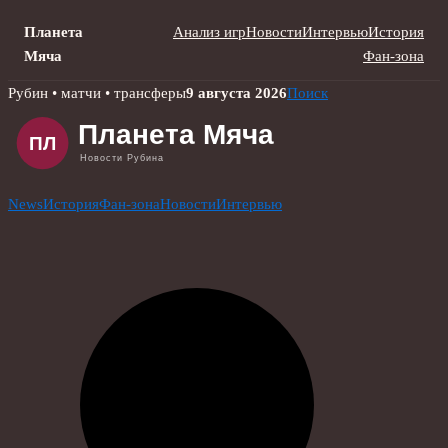
Планета
Анализ игр
Новости
Интервью
История
Мяча
Фан-зона
Skip
Рубин • матчи • трансферы
9 августа 2026
Поиск
to
content
News
История
Фан-зона
Новости
Интервью