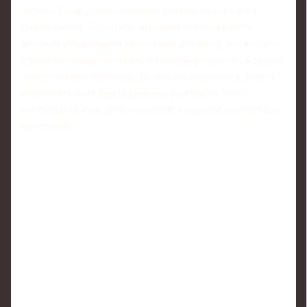
честно. Такой обмен позволяет сохранить лицо всех
сторон. Более того, часть конфликтов можно снять
простым объяснением культурных различий: что в одной
стране воспринимается как «мужской разговор», в другой
трактуется как унижение. Те, кто это понимает и учится
переводить свои эмоциональные реакции на более
нейтральный язык, реже становятся героями скандальных
заголовков.