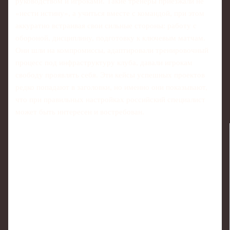
руководством и игроками. Такие тренеры приезжали не
«нести истину», а учиться вместе с командой, при этом
аккуратно встраивая свои сильные стороны: работу с
обороной, дисциплину, подготовку к ключевым матчам.
Они шли на компромиссы, адаптировали тренировочный
процесс под инфраструктуру клуба, давали игрокам
свободу проявлять себя. Эти кейсы успешных проектов
редко попадают в заголовки, но именно они показывают,
что при правильных настройках российский специалист
может быть интересен и востребован.