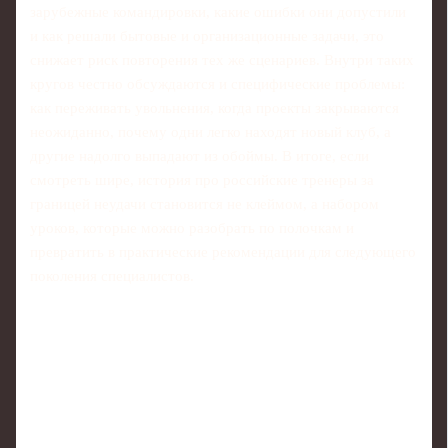
зарубежные командировки, какие ошибки они допустили
и как решали бытовые и организационные задачи, это
снижает риск повторения тех же сценариев. Внутри таких
кругов честно обсуждаются и специфические проблемы:
как переживать увольнения, когда проекты закрываются
неожиданно, почему одни легко находят новый клуб, а
другие надолго выпадают из обоймы. В итоге, если
смотреть шире, история про российские тренеры за
границей неудачи становится не клеймом, а набором
уроков, которые можно разобрать по полочкам и
превратить в практические рекомендации для следующего
поколения специалистов.