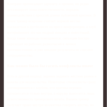
Контракт прописывает зарплату и премии, но редко
детализирует зоны ответственности, порядок
взаимодействия с прессой, рамки публичной критики. В
итоге тренер искренне считает нормой жёстко
высказаться о футболисте на пресс‑конференции, а клуб
воспринимает это как подрыв имиджа и инвестиций.
Когда такие эпизоды повторяются, ситуация быстро
переходит из рабочих разногласий в личное
противостояние, и уже никакие результаты не спасают
сотрудничество.
Как можно было бы гасить конфликты иначе
Есть и другой подход: заранее задавать жёсткие рамки и
каналы для недовольства. Некоторые специалисты сразу
договариваются с клубом, что критика игроков
произносится только внутри, а наружу выносится лишь
ответственность тренерского штаба. Взамен тренер
получает право внутри коллектива говорить жёстко, но