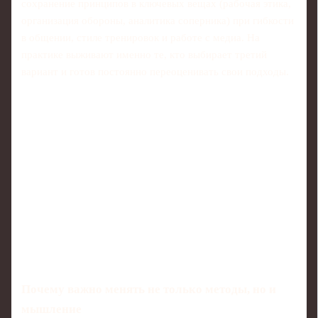
сохранение принципов в ключевых вещах (рабочая этика,
организация обороны, аналитика соперника) при гибкости
в общении, стиле тренировок и работе с медиа. На
практике выживают именно те, кто выбирает третий
вариант и готов постоянно переоценивать свои подходы.
Почему важно менять не только методы, но и
мышление