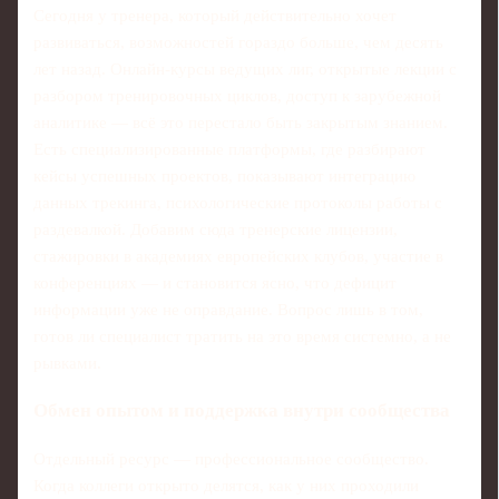
Сегодня у тренера, который действительно хочет
развиваться, возможностей гораздо больше, чем десять
лет назад. Онлайн‑курсы ведущих лиг, открытые лекции с
разбором тренировочных циклов, доступ к зарубежной
аналитике — всё это перестало быть закрытым знанием.
Есть специализированные платформы, где разбирают
кейсы успешных проектов, показывают интеграцию
данных трекинга, психологические протоколы работы с
раздевалкой. Добавим сюда тренерские лицензии,
стажировки в академиях европейских клубов, участие в
конференциях — и становится ясно, что дефицит
информации уже не оправдание. Вопрос лишь в том,
готов ли специалист тратить на это время системно, а не
рывками.
Обмен опытом и поддержка внутри сообщества
Отдельный ресурс — профессиональное сообщество.
Когда коллеги открыто делятся, как у них проходили