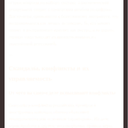
острые вопросы по выбору состава, а аналитический
департамент спорит с тренерским штабом по цифрам.
Для тренера, привыкшего к безусловному авторитету, это
воспринимается как личное недоверие. Те, кто меняет
оптику и воспринимает критику как ресурс, а не угрозу,
гораздо чаще выходят из кризисов живыми и с
укреплённой репутацией.
---
Скандалы, конфликты и их
управляемость
От чего на самом деле вспыхивают конфликты
Скандалы и конфликты российских тренеров в
иностранных командах обычно объясняют
темпераментом или «сложным характером». На деле
корни проблем в другом: неоговорённые правила игры.