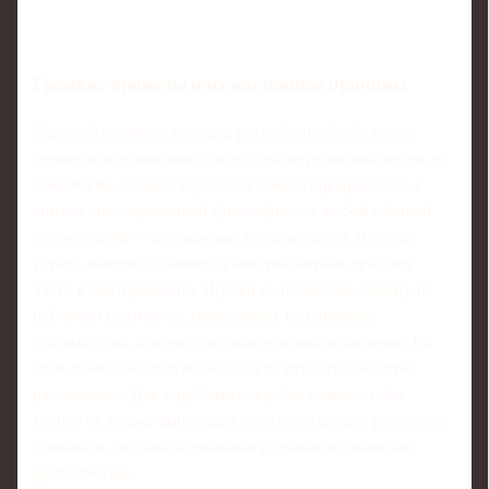
Громкие провалы и их настоящие причины
С другой стороны, провалы российских футбольных
тренеров в европе почти всегда раскручивались медиа до
максимума. Каждая неудачная замена превращалась в
символ «несовременной философии», а любой жёсткий
комментарий — в обвинение в токсичности. Но если
убрать эмоции, становится заметно: корень проблем
часто в коммуникации. Игроки не понимали, почему их
публично критикуют, менеджмент не принимал
ультиматумы, а агенты игроков усиливали давление. На
этом фоне даже разумные идеи по перестройке игры
рассыпались. Для зарубежных клубов важно, чтобы
тренер не только выигрывал, но и не разрушал рыночную
стоимость состава медийными ударами по своим же
футболистам.