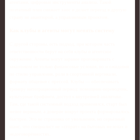
агентами, цифровые инструменты анализа. Такой
поэтапный план снижает хаос и делает переезд в другую
страну не авантюрой, а управляемым проектом.
Как клубы и агенты могут менять систему
С другой стороны, есть подход, при котором часть
ответственности берут на себя клубы и агентское
окружение. Агенты могут заранее проговаривать с
заказчиком не только финансовые условия, но и ожидания
по стилю управления, роли в спортивной вертикали,
формату общения с прессой. Клубы — обеспечивать
тренеру интеграционный период: помощник‑переводчик,
культурные брифинги, доступ к внутренней аналитике.
Там, где такой системный подход применялся, старт был
менее нервным, а доверие вокруг проекта формировалось
быстрее. Это не страховка от увольнения, но серьёзный
шанс, что специалист не «сгорит» на бытовых мелочах и
недоговорённостях.