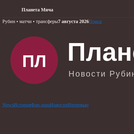
Планета Мяча
Skip
Рубин • матчи • трансферы
7 августа 2026
Поиск
to
content
News
История
Фан-зона
Новости
Интервью