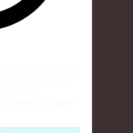
ма скользкая: цифры есть, моделей
 и нет. Попробуем спокойно разобрать,
, чем отличаются и на что реально
ю позицию в списке.
ьных футбольных федераций