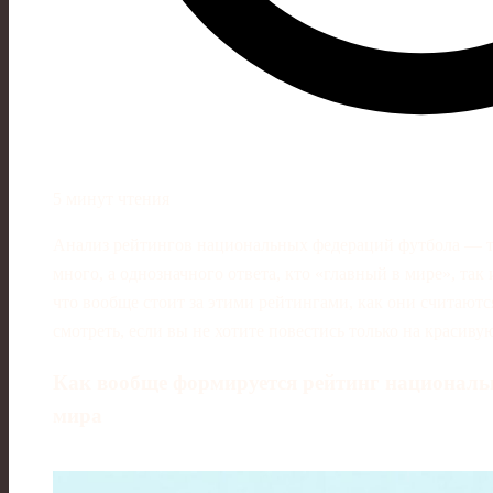
5 минут чтения
Анализ рейтингов национальных федераций футбола — те
много, а однозначного ответа, кто «главный в мире», так
что вообще стоит за этими рейтингами, как они считаются
смотреть, если вы не хотите повестись только на красиву
Как вообще формируется рейтинг национал
мира