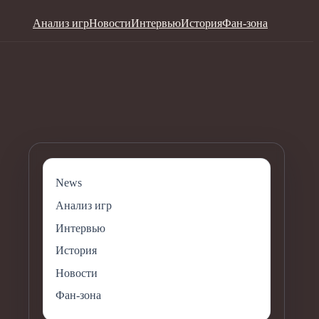
Анализ игр
Новости
Интервью
История
Фан-зона
News
Анализ игр
Интервью
История
Новости
Фан-зона