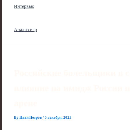
Интервью
Анализ игр
Российские болельщики в с
влияние на имидж России 
арене
By
Иван Петров
/
5 декабря, 2025