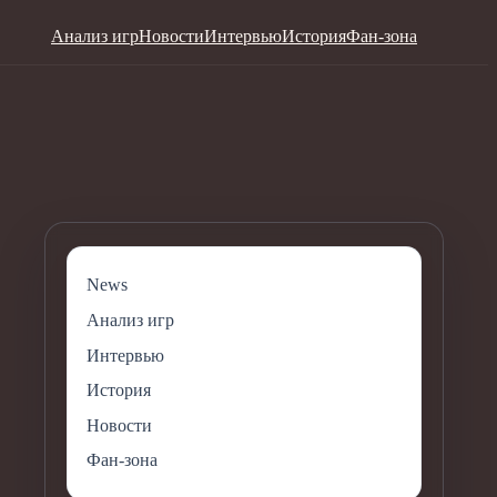
Анализ игр
Новости
Интервью
История
Фан-зона
News
Анализ игр
Интервью
История
Новости
Фан-зона