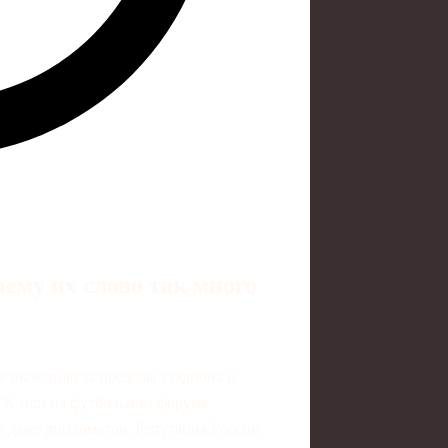
ему их слово так много
е выходило за пределы стадиона и
, VK или на футбольном форуме
 и даже дипломатов. Репутация России