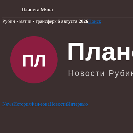
Планета Мяча
Skip
Рубин • матчи • трансферы
6 августа 2026
Поиск
to
content
News
История
Фан-зона
Новости
Интервью