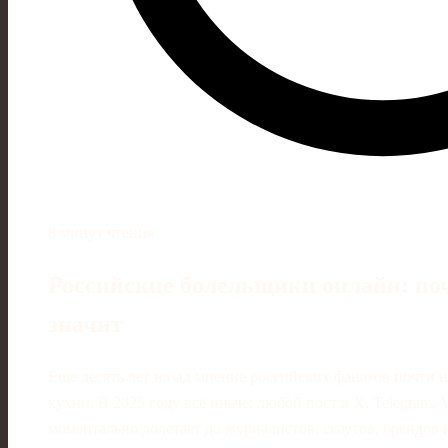
8 минут чтения
Российские болельщики онлайн: поч
значит
Еще десять лет назад мнение российских фанатов почти н
кухни. В 2025 году всё иначе: любой пост в X, Telegram
моментально долетает до журналистов, скаутов, брендов