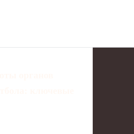
оты органов
утбола: ключевые