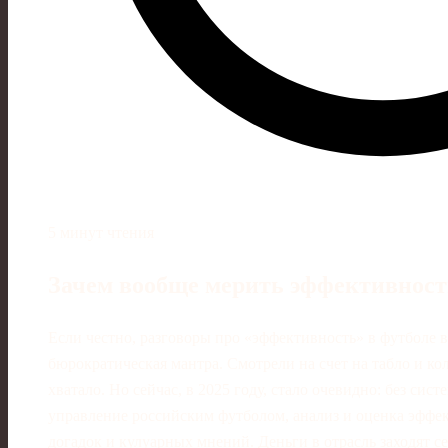
5 минут чтения
Зачем вообще мерить эффективност
Если честно, разговоры про «эффективность» в футболе 
бюрократическая мантра. Смотрели на счет на табло и ко
хватало. Но сейчас, в 2025 году, стало очевидно: без сист
управление российским футболом, анализ и оценка эффе
догадок и кулуарных мнений. Деньги в отрасль заходят се