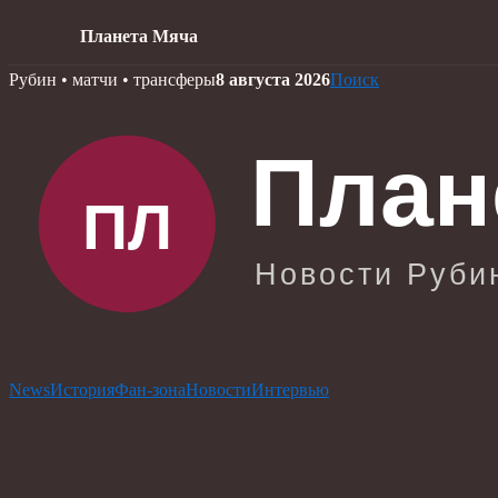
Планета Мяча
Skip
Рубин • матчи • трансферы
8 августа 2026
Поиск
to
content
News
История
Фан-зона
Новости
Интервью