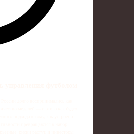
ь управления футболом
в России долго воспринимались как
личество медалей — и этого как будто
емного подхода к тому, как устроено
ктивности превращаются в набор
рьезные, риски растут, и инвесторы