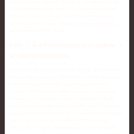
тоже не спасает: работает только то, что адаптировано
под конкретный район, формат и даже «температуру»
местной публики. Разберём, какие стратегии реально
сработали за последние годы и почему одни подходы
выстрелили, а другие — нет.
Кейс 1: Клуб как медиа-платформа, а
не просто площадка
В Москве и Петербурге появились клубы, которые ведут
себя как мини-редакции. Один реальный кейс: площадка
под концерты и вечеринки запустила собственный
подкаст, YouTube-шоу и серию интервью с артистами.
Вложились не в ремонт, а в контент и сообщество. На
первый взгляд странно: вместо нового света — студия и
монтаж. Но эта модель дала постоянный поток лояльной
аудитории, а не разовых гостей. Фактически клуб
превратился в медиа, и каждая афиша стала логичным