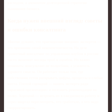
расходом, а элементом долгосрочной стратегии
выживания бизнеса.
Когда нужен внешний взгляд: советы
и ошибки консалтинга
Многие думают, что приглашение внешних экспертов —
это признание своей некомпетентности. На деле
грамотный консалтинг по управлению клубом в россии
часто экономит месяцы проб и ошибок. Но важно
понимать: консультант не волшебник, а усилитель
здравого смысла. Он работает только там, где
собственник готов раскрывать цифры, процессы и слабые
места. Плохой сценарий — нанять эксперта ради
«красивой презентации» и положить рекомендации на
полку. Хороший — встроить их в ежедневную работу и
через квартал пересмотреть, что сработало, а что надо
скорректировать.