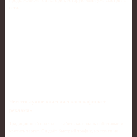
продолжением той истории, которую люди уже смотрят в
сети.
Чем это лучше классического «афиша +
реклама»
Традиционный подход — забить календарь событиями и
крутить таргет. Он даёт быстрый трафик, но почти не