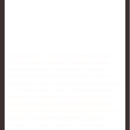
Отдельный тренд — консалтинг по управлению клубом в
россии от самих же практиков. Успешные площадки
начали монетизировать свой управленческий опыт:
обучают региональные команды, помогают запускать
новые проекты, делятся отработанными схемами. Для них
это не только допдоход, но и способ масштабировать
влияние. Здесь управление клубом обучение выходит за
рамки теории: это обмен конкретными регламентами,
CRM-сценариями, финансовыми моделями. В результате
сильные игроки фактически формируют отраслевые
стандарты, а не просто держатся за свой локальный