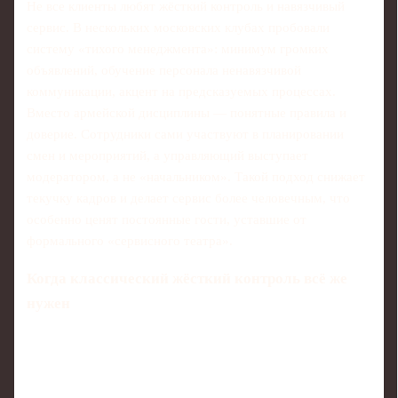
Не все клиенты любят жёсткий контроль и навязчивый
сервис. В нескольких московских клубах пробовали
систему «тихого менеджмента»: минимум громких
объявлений, обучение персонала ненавязчивой
коммуникации, акцент на предсказуемых процессах.
Вместо армейской дисциплины — понятные правила и
доверие. Сотрудники сами участвуют в планировании
смен и мероприятий, а управляющий выступает
модератором, а не «начальником». Такой подход снижает
текучку кадров и делает сервис более человечным, что
особенно ценят постоянные гости, уставшие от
формального «сервисного театра».
Когда классический жёсткий контроль всё же
нужен