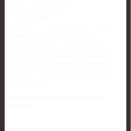
3. Делать «репетиции провалов».
4. Создать кадровый резерв.
5. Вести базу знаний.
Каждый пункт — не теоретический совет, а выжимка из
практики. Там, где управленцы годами «давили
харизмой», теперь спасают дашборды и сценарное
планирование. Простой пример: клуб, который заранее
моделирует падение выручки на 30% и заранее знает,
какие расходы режет без паники. Такие репетиции
помогли выжить в периоды ограничений и сезонных
провалов, когда другие реагировали хаотично и поздно,
теряя деньги и команду.
Обучение команды: не только тренинги по
продажам