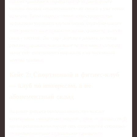
создаёт привычки возвращаться. В медиа-формате
человек сначала «подписывается» на смысл, а уже потом
на место. Такой подход отлично иллюстрирует, как
эффективно управлять клубом бизнес стратегии нового
типа: вместо гонки за лайками вы выстраиваете долгую
связь с гостями. Да, старт дороже и дольше, но когда
реклама дорожает, выигрывают те, кто может собирать
зал за счёт собственного инфополя, а не постоянной
закупки трафика.
Кейс 2: Спортивный и фитнес-клуб
— клуб по интересам, а не
абонементный склад
На рынке фитнеса особенно видно, кто мыслит
категориями «квадратных метров», а кто — сообществ. В
одном региональном городе сеть спортклубов отказалась
от привычной гонки за дешевыми тарифами и