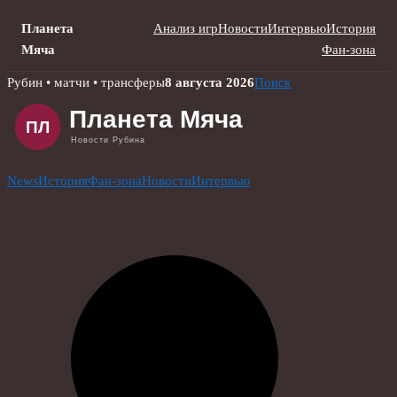
Планета
Анализ игр
Новости
Интервью
История
Мяча
Фан-зона
Skip
Рубин • матчи • трансферы
8 августа 2026
Поиск
to
content
News
История
Фан-зона
Новости
Интервью