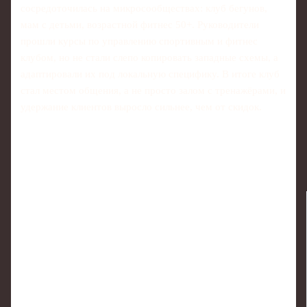
сосредоточилась на микросообществах: клуб бегунов,
мам с детьми, возрастной фитнес 50+. Руководители
прошли курсы по управлению спортивным и фитнес
клубом, но не стали слепо копировать западные схемы, а
адаптировали их под локальную специфику. В итоге клуб
стал местом общения, а не просто залом с тренажёрами, и
удержание клиентов выросло сильнее, чем от скидок.