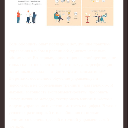
Если обобщить опыт последних лет, лучшие практики
управления клубом в россии объединяют несколько
общих черт. Во‑первых, ориентация на сообщество, а не
только на поток клиентов. Во‑вторых, диверсификация
источников дохода — от контента до консалтинга.
В‑третьих, осознанное обучение управленцев и
персонала, а не формальные тренинги «для галочки». И,
наконец, готовность экспериментировать: пробовать
альтернативные методы, тестировать мягкие и жёсткие
модели управления и честно смотреть на цифры. В таких
условиях разговорный стиль общения с гостями
сочетается с очень трезвой и точной управленческой
логикой.