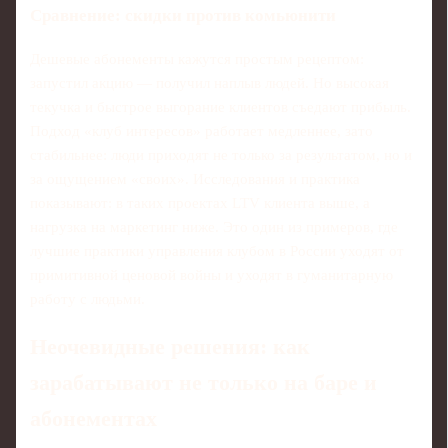
Сравнение: скидки против комьюнити
Дешевые абонементы кажутся простым рецептом:
запустил акцию — получил наплыв людей. Но высокая
текучка и быстрое выгорание клиентов съедают прибыль.
Подход «клуб интересов» работает медленнее, зато
стабильнее: люди приходят не только за результатом, но и
за ощущением «своих». Исследования и практика
показывают: в таких проектах LTV клиента выше, а
нагрузка на маркетинг ниже. Это один из примеров, где
лучшие практики управления клубом в России уходят от
примитивной ценовой войны и уходят в гуманитарную
работу с людьми.
Неочевидные решения: как
зарабатывают не только на баре и
абонементах