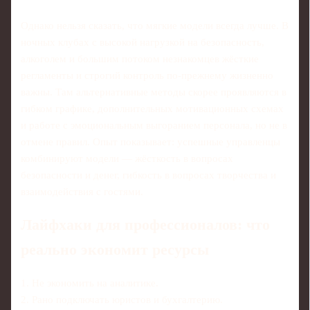
Однако нельзя сказать, что мягкие модели всегда лучше. В
ночных клубах с высокой нагрузкой на безопасность,
алкоголем и большим потоком незнакомцев жёсткие
регламенты и строгий контроль по-прежнему жизненно
важны. Там альтернативные методы скорее проявляются в
гибком графике, дополнительных мотивационных схемах
и работе с эмоциональным выгоранием персонала, но не в
отмене правил. Опыт показывает: успешные управленцы
комбинируют модели — жёсткость в вопросах
безопасности и денег, гибкость в вопросах творчества и
взаимодействия с гостями.
Лайфхаки для профессионалов: что
реально экономит ресурсы
1. Не экономить на аналитике.
2. Рано подключать юристов и бухгалтерию.