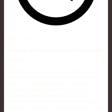
6 минут чтения
Почему простых рецептов больше не
хватает
Если раньше управление клубом в России сводилось к
«найти помещение, поставить бар и включить музыку», то
сейчас всё сложнее: рынок насыщен, аудитория
избалована, а конкуренты научились считать деньги.
Одних интуитивных решений уже мало, поэтому
управление клубом обучение стало почти обязательным
шагом для собственников и директоров. Но голая теория