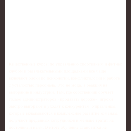
Качественные курсы по управлению спортивным и фитнес
клубом и развлекательными площадками всё чаще
включают блоки по психологии, конфликтологии и работе
с усталостью персонала. Это не мода, а реакция на
выгорание в индустрии. Там, где собственник обучает
только администраторов «продавать дороже», игроки
быстро выгорают и уходят к конкурентам. Управленцы,
которые вкладываются в комплексное развитие команды,
получают преданных сотрудников и меньше тратят на
постоянный найм. В итоге обучение становится не