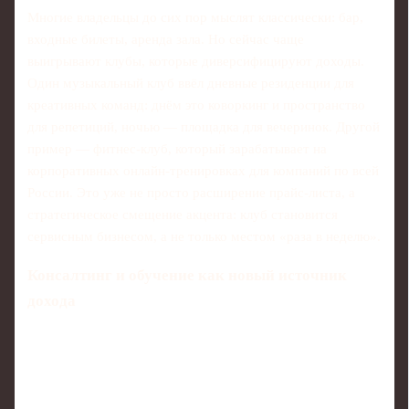
Многие владельцы до сих пор мыслят классически: бар,
входные билеты, аренда зала. Но сейчас чаще
выигрывают клубы, которые диверсифицируют доходы.
Один музыкальный клуб ввёл дневные резиденции для
креативных команд: днём это коворкинг и пространство
для репетиций, ночью — площадка для вечеринок. Другой
пример — фитнес-клуб, который зарабатывает на
корпоративных онлайн-тренировках для компаний по всей
России. Это уже не просто расширение прайс-листа, а
стратегическое смещение акцента: клуб становится
сервисным бизнесом, а не только местом «раза в неделю».
Консалтинг и обучение как новый источник
дохода