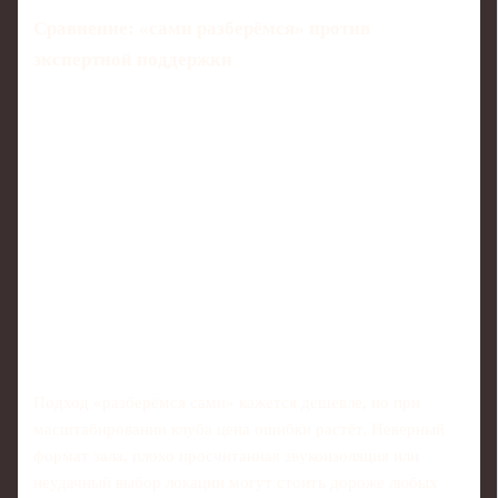
Сравнение: «сами разберёмся» против
экспертной поддержки
Подход «разберёмся сами» кажется дешевле, но при
масштабировании клуба цена ошибки растёт. Неверный
формат зала, плохо просчитанная звукоизоляция или
неудачный выбор локации могут стоить дороже любых