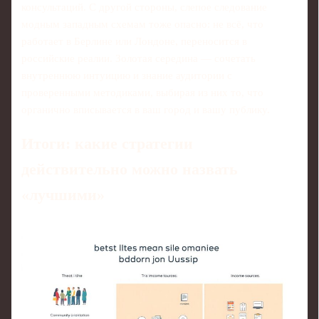
консультаций. С другой стороны, слепое следование
модным западным схемам тоже опасно: не всё, что
работает в Берлине или Лондоне, переносится в
российские реалии. Золотая середина — сочетать
внутреннюю интуицию и знание аудитории с
проверенными методиками, выбирая из них то, что
органично вписывается в ваш город и вашу публику.
Итоги: какие стратегии
действительно можно назвать
«лучшими»