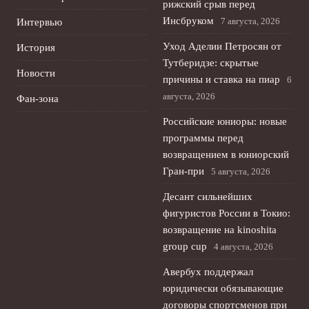
рижский срыв перед
Инсбруком
7 августа, 2026
Интервью
Уход Аделии Петросян от
История
Тутберидзе: скрытые
Новости
причины и ставка на пиар
6
августа, 2026
Фан-зона
Российские юниоры: новые
программы перед
возвращением в юниорский
Гран-при
5 августа, 2026
Десант сильнейших
фигуристов России в Токио:
возвращение на kinoshita
group cup
4 августа, 2026
Авербух поддержал
юридически обязывающие
договоры спортсменов при