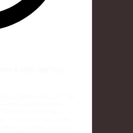
тов в 2025 году: что
тбольных агентов в 2025 году — это
юансов. Часть рынка по‑прежнему
 сделки проходят через Zoom,
кие агенты работают с клубами из
апрямую с глобальными холдингами,