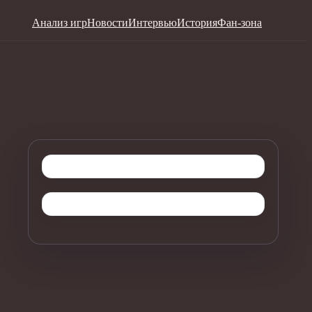
Анализ игр
Новости
Интервью
История
Фан-зона