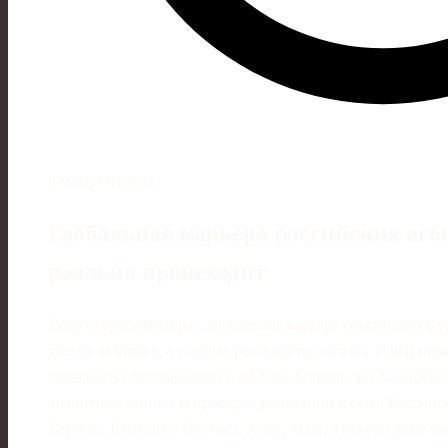
8 минут чтения
Глобальная карьера российских аген
реально происходит
Если отбросить пафос, глобальная карьера российских фу
уже не экзотика, а рабочая реальность, хотя и с кучей н
завязана на личные связи и офлайн-встречи, но все новые
аналитику данных и проверку репутации в сети. Российс
Европы, Ближнего Востока, Азии, MLS, а иногда даже н