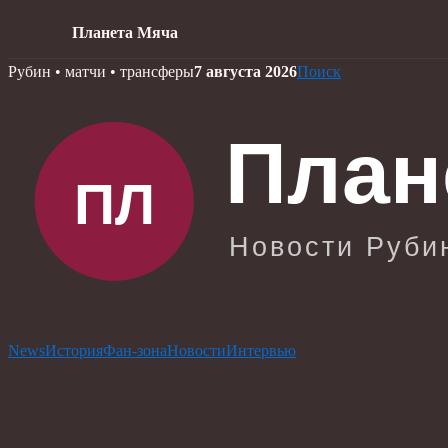
Планета Мяча
Skip
Рубин • матчи • трансферы
7 августа 2026
Поиск
to
content
News
История
Фан-зона
Новости
Интервью