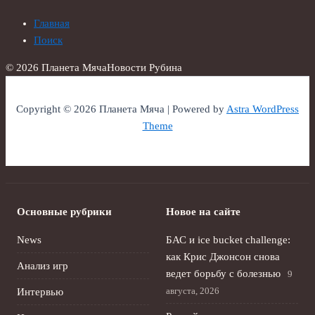
Главная
Поиск
© 2026 Планета Мяча
Новости Рубина
Copyright © 2026 Планета Мяча | Powered by
Astra WordPress
Theme
Основные рубрики
Новое на сайте
News
БАС и ice bucket challenge:
как Крис Джонсон снова
Анализ игр
ведет борьбу с болезнью
9
августа, 2026
Интервью