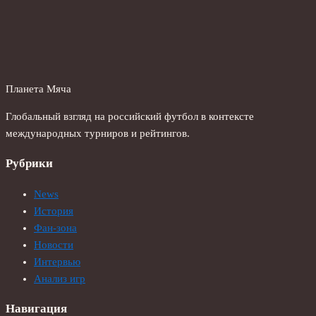
Планета Мяча
Глобальный взгляд на российский футбол в контексте
международных турниров и рейтингов.
Рубрики
News
История
Фан-зона
Новости
Интервью
Анализ игр
Навигация