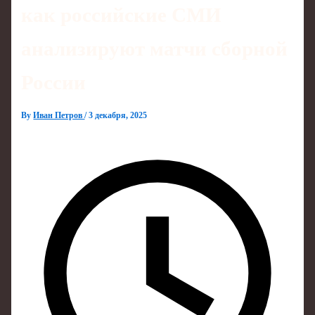
как российские СМИ
анализируют матчи сборной
России
By
Иван Петров
/
3 декабря, 2025