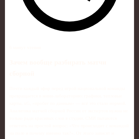
6 минут чтения
Зачем вообще разбирать матчи
сборной
Почти каждый эфир перед игрой национальной команды
превращается в мини-лабораторию: графики, тепловые
карты, xG, «пробег по данным» — всё это стало нормой.
Аналитика матчей сборной России от экспертов нужна не
только ради красивых слов в студии. СМИ пытаются
ответить на простой вопрос: «Что происходит с командой
на поле и почему именно так?». От этого зависят и