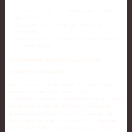
Тактический аналитик — схемы, движения, прессинг,
перестроения.
Дата-журналист — фильтрация и визуализация
статистики.
Эксперт со стажем — поясняет, что из этого реально
чувствуют на поле.
Поэтапный процесс: как СМИ
«варят» аналитику
Разбор начинается ещё до свистка. Редакция собирает
данные: последние матчи сборной, травмы,
экспериментальные составы, высказывания тренера. На их
основе строятся сценарии: что будет, если соперник
прижмётся, или наоборот, полетит в высокий прессинг.
Перед эфиром формируют «скелет»: 3–4 главные темы,
под которые уже подготовлены цифры и видео. Так