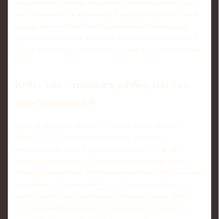
ли статистика глазами увиденные закономерности. Если
нет — значит, есть искажение, и надо разобраться. Такой
подход позволяет избежать банальных штампов вроде
«дух бойца» там, где на самом деле сработала простая и
чёткая установка тренерского штаба в определённой фазе
игры.
Кейс: как готовился разбор матча с
топ-соперником
Один из заметных кейсов — разбор матча сборной
России против сильной европейской команды в
квалификации, когда подопечных критикуют за «бус
парковочный футбол». Журналисты одного крупного
спортивного портала подготовили материал, где показали:
план был не столько в автобусе, сколько в ловушках в
полуфлангах. Они сопоставили тепловые карты, карту
отбора и фрагменты видео: стало видно, что команда