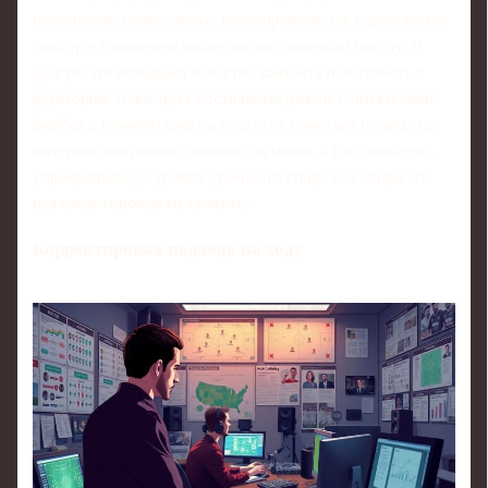
неверными, какие данные игнорировали, где переоценили
фактор «домашнего поля» или недооценили погоду. В
долгую это повышает качество контента и честность к
аудитории. Плюс идёт постоянный диалог с читателями:
фидбек в комментариях и соцсетях помогает понять, где
материал получился слишком заумным, а где, наоборот,
упрощённым до уровня кухонного спора без опоры на
реальные игровые механизмы.
Корректировка подхода на ходу