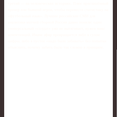
третий — на человеческих историях. Плюс приглашённый
тренер или бывший игрок, чтобы перевести статистику на
«футбольный язык». Лучшие российские СМИ для
аналитики матчей сборной России давно поняли: один
универсальный «солдат» уже не вытягивает, нужен микс
компетенций. Иначе эфир превращается либо в сухие
цифры, либо в пустое «надо было забивать» без попытки
объяснить, почему забить было так сложно в принципе.