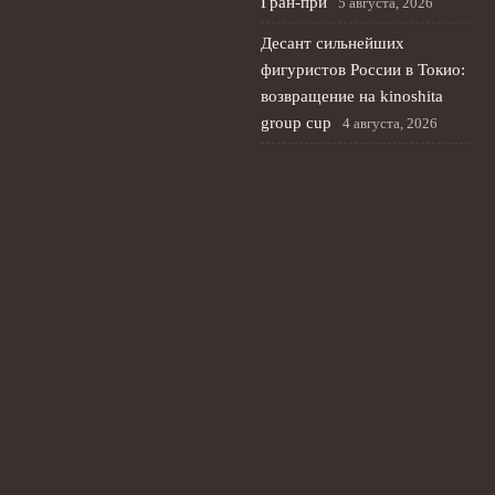
Гран-при
5 августа, 2026
Десант сильнейших
фигуристов России в Токио:
возвращение на kinoshita
group cup
4 августа, 2026
© 2026 Планета Мяча
Новости Рубина
News
Анализ игр
Интервью
История
Новости
Фан-зона