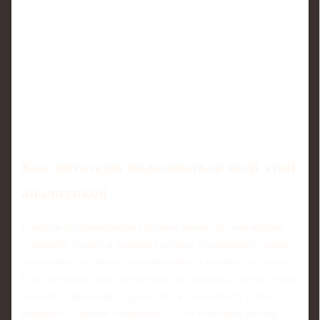
Как читателю пользоваться всей этой
аналитикой
В идеале медиааналитика должна помогать болельщику
успокоить голову и включить логику. Сравнивайте разные
источники, смотрите, кто объясняет, а кто просто шумит.
Если материал даёт вам понять, как команда строит атаки,
почему её прессинг «сдувается» к 60-й минуте и что
конкретно сделали соперники, — это полезный разбор.