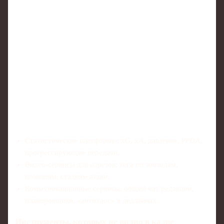
Статистические платформы: xG, xA, давление, PPDA,
прогрессирующие передачи.
Видео-сервисы для нарезок: теги по эпизодам,
позициям, стадиям атаки.
Коммуникационные сервисы: общий чат редакции,
планировщики, «антихаос» в дедлайнах.
Инструменты, которых не видно в кадре