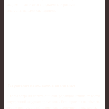
академичная статья с редкими метриками и
альтернативными сценариями.
Устранение неполадок в аналитике
Чтобы вовремя ловить ошибки, редакции начинают вести
внутренний «журнал промахов». Если прогноз не сбылся,
его не прячут, а разбирают: какие допущения оказались