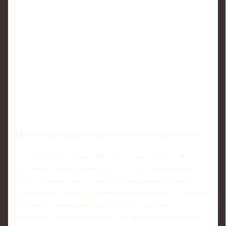
После финального свистка: «глубокая чистка»
Быстрый эфир закрывает эмоциональный запрос, но
настоящая аналитика начинается позже. Журналисты
пересматривают матч в замедленном режиме, иногда
несколько раз, с разными фокусами: отдельно — оборона,
отдельно — выход из-под прессинга, отдельно —
стандарты. Перекладывают это на цифры: подтверждает