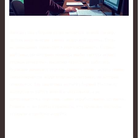
Иногда сама сборная резко меняется: новый тренер,
другая модель игры, смена лидерской группы. Тогда
медиамашину приходится перенастраивать. Старые
шаблоны, по которым команда якобы «всегда играет
вторым номером», внезапно перестают работать.
Редакции начинают пересматривать архив, искать новые
закономерности, корректировать метрики, на которые
опираются. Так аналитика матчей сборной России от
экспертов остаётся живой и актуальной, а не
превращается в перечень давно неработающих штампов.
Главное — не бояться признать, что прошлые подходы
устарели и требуют апдейта.