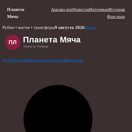
Планета
Анализ игр
Новости
Интервью
История
Мяча
Фан-зона
Skip
Рубин • матчи • трансферы
9 августа 2026
Поиск
to
content
News
История
Фан-зона
Новости
Интервью