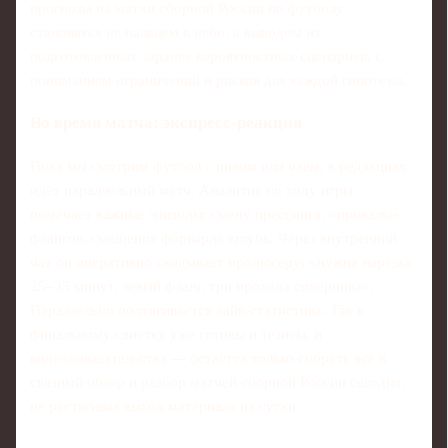
прогнозы на матчи сборной России по футболу
становятся не пальцем в небо, а выводом из
подготовленных заранее вероятностных сценариев, с
пониманием ограничений и рисков для каждой гипотезы.
Во время матча: экспресс-реакция
Пока мы смотрим футбол с пивом или чаем, в редакциях
идёт параллельный матч. Аналитик по ходу игры
помечает важные эпизоды: смену прессинга, «провалы»
флангов, смещения форварда вглубь. Через внутренний
чат он оперативно скидывает продюсеру: «нужна нарезка
25–35 минут, левый фланг, три прохода соперника».
Параллельно подтягивается лайв-статистика. Так к
финальному свистку уже готовы и тезисы, и
видеодоказательства — остаётся только собрать всё в
связный обзор и разбор матчей сборной России сегодня,
не растягивая выход материала на сутки.