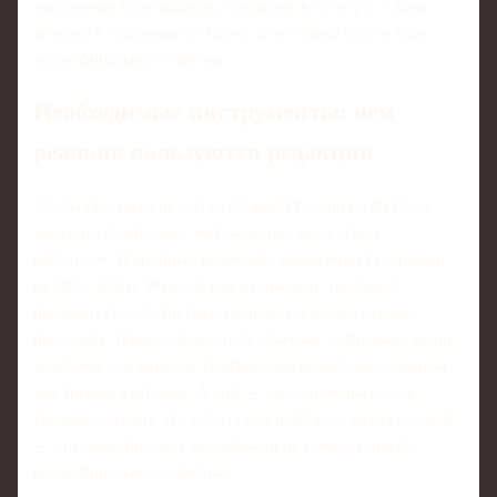
настроение болельщиков, и доверие к тренеру, и даже
интерес к следующему матчу, а не только спор в баре
после финального свистка.
Необходимые инструменты: чем
реально пользуются редакции
Чтобы прогнозы на матчи сборной России по футболу
звучали убедительно, журналистам мало «глаза
набитого». В крупных редакциях давно живут подписки
на Opta, InStat, Wyscout или их аналоги: там берут
продвинутую статистику, разрезы по зонам, схемам,
прессингу. Параллельно стоят обычные «офисные» вещи:
монтажка для нарезок, графические редакторы, сервисы
для трекинга игроков. А ещё — мессенджеры и таск-
трекеры, потому что работа над разбором матча сегодня
— это мини-проект с дедлайнами на каждую минуту
после финального свистка.