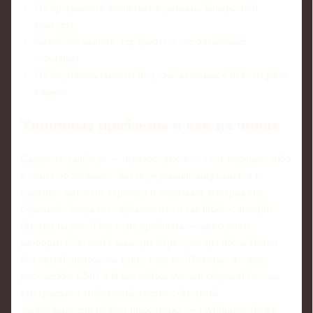
Не превращать аналитику в рекламу конкретной
конторы.
Чётко обозначать, где факты, а где оценочные
суждения.
Не подгонять выводы под «желательные» исходы ради
кликов.
Типичные проблемы и как их чинят
Самая частая беда — перекос либо в «сухие цифры», либо
в «чистую эмоцию». Когда редакция заигрывается в
графики, читатель теряется и закрывает материал на
середине. Когда всё строится на «я так вижу», доверие
быстро падает. Ещё одна проблема — запоздалые
разборы: если текст выходит через два дня после матча
без новой оптики, он тонет в шуме. Поэтому лучшие
российские СМИ для аналитики матчей сборной России
выстраивают гибридный формат: быстрый
эмоциональный разбор плюс позже — глубинная, более