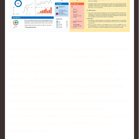
Отдельный пласт — материалы, где используются ставки
на матчи сборной России с аналитикой. Хорошие
редакции разводят журналистику и беттинг: в одном
блоке объясняют, что реально происходит на поле, в
другом — уже говорят о коэффициентах и рисках. Здесь
особенно важна прозрачность: читателю прямо говорят,
что любое предположение — вероятностное, а не
обещание результата. При этом качественная тактическая
и статистическая база делают прогнозы более
осмысленными: человек хотя бы понимает, откуда взялась
ставка на число ударов или количество угловых в
конкретном матче.