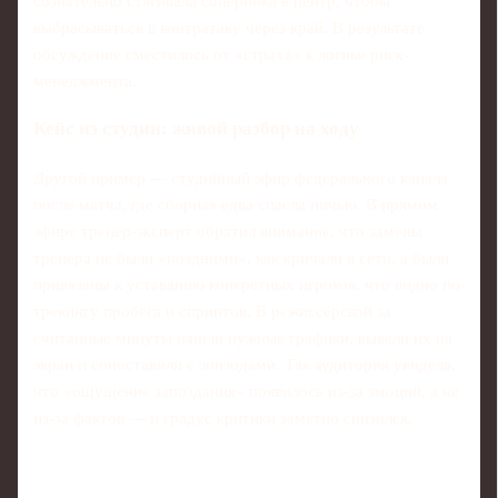
сознательно стягивала соперника в центр, чтобы
выбрасываться в контратаку через край. В результате
обсуждение сместилось от «страха» к логике риск-
менеджмента.
Кейс из студии: живой разбор на ходу
Другой пример — студийный эфир федерального канала
после матча, где сборная едва спасла ничью. В прямом
эфире тренер-эксперт обратил внимание, что замены
тренера не были «поздними», как кричали в сети, а были
привязаны к уставанию конкретных игроков, что видно по
трекингу пробега и спринтов. В режиссёрской за
считанные минуты нашли нужные графики, вывели их на
экран и сопоставили с эпизодами. Так аудитория увидела,
что «ощущение запоздания» появилось из-за эмоций, а не
из-за фактов — и градус критики заметно снизился.