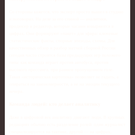
Со стороны кажется, что эксперт просто вышел в студию
и поговорил. На деле за его спиной — аналитики,
продюсер и редактор, которые часами ковыряются в
цифрах. Они формируют «пакет» для эфира: ключевые
статистические факты, спорные эпизоды, схемы. Для
качественных обзор и разбор матчей сборной России
сегодня часто строятся базы предыдущих игр похожего
типа: как команда играет против автобуса, против
высокого прессинга, при раннем пропущенном голе.
Такая «историческая картотека» позволяет не гадать, а
опираться на закономерности, а не на эмоции текущего
вечера.
Команда людей: кто делает аналитику
Даже в цифровой век аналитику двигают люди. В крупных
редакциях обычно есть разделение ролей: один журналист
специализируется на тактике, другой — на цифрах,